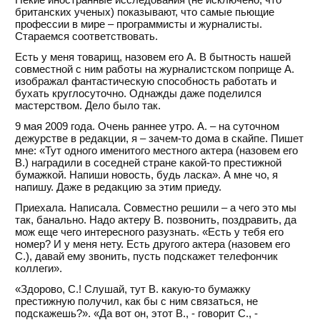
британских ученых) показывают, что самые пьющие
профессии в мире – программисты и журналисты.
Стараемся соответствовать.
Есть у меня товарищ, назовем его А. В бытность нашей
совместной с ним работы на журналистском поприще А.
изображал фантастическую способность работать и
бухать круглосуточно. Однажды даже поделился
мастерством. Дело было так.
9 мая 2009 года. Очень раннее утро. А. – на суточном
дежурстве в редакции, я – зачем-то дома в скайпе. Пишет
мне: «Тут одного именитого местного актера (назовем его
В.) наградили в соседней стране какой-то престижной
бумажкой. Напиши новость, будь ласка». А мне чо, я
напишу. Даже в редакцию за этим приеду.
Приехала. Написала. Совместно решили – а чего это мы
так, банально. Надо актеру В. позвонить, поздравить, да
мож еще чего интересного разузнать. «Есть у тебя его
номер? И у меня нету. Есть другого актера (назовем его
С.), давай ему звонить, пусть подскажет телефончик
коллеги».
«Здорово, С.! Слушай, тут В. какую-то бумажку
престижную получил, как бы с ним связаться, не
подскажешь?». «Да вот он, этот В., - говорит С., -