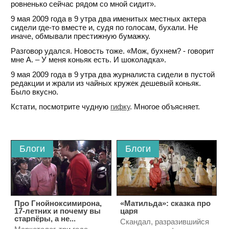
ровненько сейчас рядом со мной сидит».
9 мая 2009 года в 9 утра два именитых местных актера
сидели где-то вместе и, судя по голосам, бухали. Не
иначе, обмывали престижную бумажку.
Разговор удался. Новость тоже. «Мож, бухнем? - говорит
мне А. – У меня коньяк есть. И шоколадка».
9 мая 2009 года в 9 утра два журналиста сидели в пустой
редакции и жрали из чайных кружек дешевый коньяк.
Было вкусно.
Кстати, посмотрите чудную
гифку
. Многое объясняет.
Блоги
Блоги
Про Гнойноксимирона,
«Матильда»: сказка про
17-летних и почему вы
царя
старпёры, а не...
Скандал, разразившийся