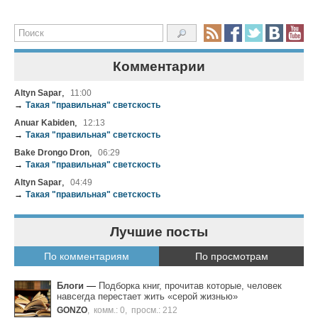
Комментарии
,
Altyn Sapar
11:00
→
Такая "правильная" светскость
,
Anuar Kabiden
12:13
→
Такая "правильная" светскость
,
Bake Drongo Dron
06:29
→
Такая "правильная" светскость
,
Altyn Sapar
04:49
→
Такая "правильная" светскость
Лучшие посты
По комментариям
По просмотрам
Блоги
—
Подборка книг, прочитав которые, человек
навсегда перестает жить «серой жизнью»
GONZO
,
комм.: 0
,
просм.: 212