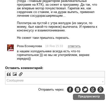
(тогда - главным редактором развлекательных
программ на КТК), за сюжет в программу. Да так, что
аж впервые мотор почувствовал. Гарипов же, как
сердечник со стажем, и на дурак выпить, применил
лечение сосудорасширяющим...
Поллитра на пустой с утра желудок (из закуси, по
моему, был какой-то пирожок) вылечила. И привела к
консенсусу и взаимопониманию.
Но сюжет таки пришлось порезать.
Роза Есенкулова
18 Янв 15:33
ответить
в нашем холодильнике всегда есть что-то
горячительное:))) но мы не употребляем, вернее
изредка))
Оставить комментарий:
Отправить через:
Предпросмотр