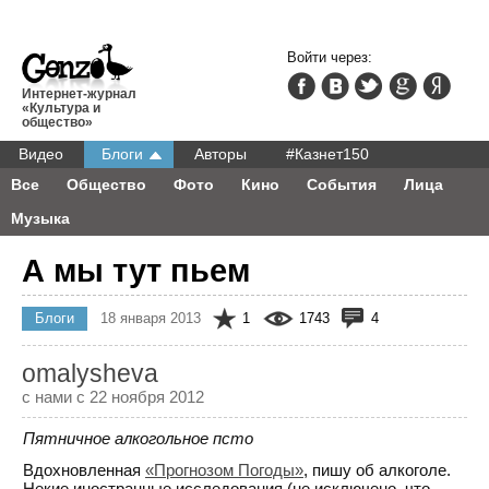
Войти через:
Интернет-журнал
«Культура и
общество»
Видео
Блоги
Авторы
#Казнет150
Все
Общество
Фото
Кино
События
Лица
Музыка
А мы тут пьем
Блоги
18 января 2013
1
1743
4
omalysheva
с нами с 22 ноября 2012
Пятничное алкогольное псто
Вдохновленная
«Прогнозом Погоды»
, пишу об алкоголе.
Некие иностранные исследования (не исключено, что