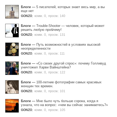
Блоги
—
5 писателей, которых знает весь мир, а вы
еще нет
GONZO
,
комм.: 0
,
просм.: 140
Блоги
—
Trouble-Shooter — человек, который может
решить любую проблему!
GONZO
,
комм.: 0
,
просм.: 131
Блоги
—
Путь возможностей в условиях высокой
неопределенности
GONZO
,
комм.: 0
,
просм.: 111
Блоги
—
«Со своих другой спрос»: почему Голливуд
уничтожил Харви Вайнштейна?
GONZO
,
комм.: 0
,
просм.: 122
Блоги
—
100-летние фотографии самых красивых
женщин тех времен.
GONZO
,
комм.: 0
,
просм.: 101
Блоги
—
Мне было чуть больше сорока, когда я
узнала, что на вопрос: «чем вы сейчас занимаетесь?»
GONZO
,
комм.: 0
,
просм.: 105