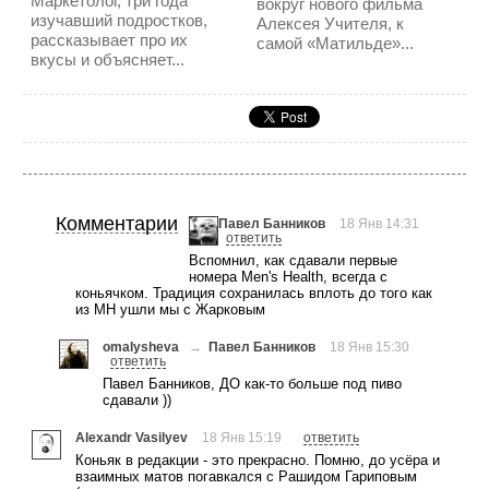
Маркетолог, три года
вокруг нового фильма
изучавший подростков,
Алексея Учителя, к
рассказывает про их
самой «Матильде»...
вкусы и объясняет...
Комментарии
Павел Банников
18 Янв 14:31
ответить
Вспомнил, как сдавали первые
номера Men's Health, всегда с
коньячком. Традиция сохранилась вплоть до того как
из МН ушли мы с Жарковым
omalysheva
→
Павел Банников
18 Янв 15:30
ответить
Павел Банников, ДО как-то больше под пиво
сдавали ))
Alexandr Vasilyev
18 Янв 15:19
ответить
Коньяк в редакции - это прекрасно. Помню, до усёра и
взаимных матов погавкался с Рашидом Гариповым