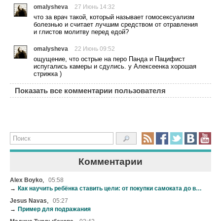
omalysheva
27 Июнь 14:32
что за врач такой, который называет гомосексуализм
болезнью и считает лучшим средством от отравления
и глистов молитву перед едой?
omalysheva
22 Июнь 09:52
ощущение, что острые на перо Панда и Пацифист
испугались камеры и сдулись. у Алексеенка хорошая
стрижка )
Показать все комментарии пользователя
Комментарии
,
Alex Boyko
05:58
→
Как научить ребёнка ставить цели: от покупки самоката до выбора вуза
,
Jesus Navas
05:27
→
Пример для подражания