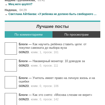
,
Мадина Турлыбекова
03:42
→
Мең неге қауіпті?
,
Надюша
04:29
→
Светлана Айтбаева: «У ребенка не должно быть свободного времени»
Лучшие посты
По комментариям
По просмотрам
Блоги
—
Как научить ребёнка ставить цели: от
покупки самоката до выбора вуза
GONZO
,
комм.: 1
,
просм.: 161
Блоги
—
Накамерный монитор: 10 доводов за
GONZO
,
комм.: 0
,
просм.: 111
Блоги
—
Учитель имеет право на личную жизнь и на
ошибки
GONZO
,
комм.: 0
,
просм.: 106
Блоги
—
Как это снято: «Москва слезам не верит»
GONZO
,
комм.: 0
,
просм.: 142