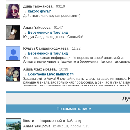
,
Дина Тыржанова
03:10
→
Какого фуга?
Действительно крутая рецензия=)
,
Anara Yakupova
01:47
→
Беременной в Тайланд
Юлдуз Саидалиходжаева, Спасибо!
,
Юлдуз Саидалиходжаева
11:22
→
Беременной в Тайланд
Очень полезная информация! я перешлю своей знакомой из
Алматы ныне живет в Ташкенте и беременна. Так она так сильн
хочет куда нибудь но боится, теперь думаю она задумается :)))
,
Айша Жаксыбаева
10:39
→
Есентаева Live: выпуск #4
Здравствуйте Алуа! Я случайно наткнулась на ваше интервью. 
раньше я знала вас только как продюсера, а сейчас я узнала вас
личность, как женщину, как человека которая заботится о своей
маме и близких. Мне очень понравилось что вы вели себя
естественно, и отвечали на вопросы искренне. Вы еще молодая
Лу
40 жизнь только начинается. Так что не нужно смущаться своего
возраста. Я вам желаю всех земных благ, будьте всегда уверенн
себе, и доброжелательны к людям. С приветом Айша из Актобе
По комментариям
Блоги
—
Беременной в Тайланд
Anara Yakupova
,
комм.: 10
,
просм.: 515