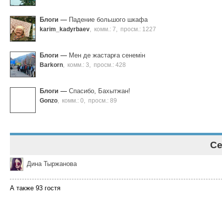
Блоги
—
Падение большого шкафа
karim_kadyrbaev
,
комм.: 7
,
просм.: 1227
Блоги
—
Мен де жастарға сенемін
Barkorn
,
комм.: 3
,
просм.: 428
Блоги
—
Спасибо, Бахытжан!
Gonzo
,
комм.: 0
,
просм.: 89
Се
Дина Тыржанова
А также 93 гостя