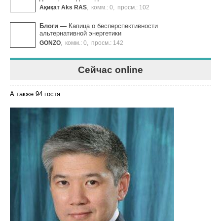
Ақиқат Aks RAS
,
комм.: 0
,
просм.: 102
Блоги
—
Капица о бесперспективности
альтернативной энергетики
GONZO
,
комм.: 0
,
просм.: 142
Сейчас online
А также 94 гостя