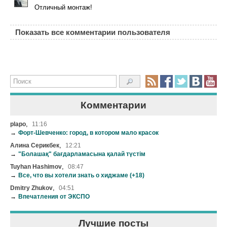
Отличный монтаж!
Показать все комментарии пользователя
Комментарии
,
plapo
11:16
→
Форт-Шевченко: город, в котором мало красок
,
Алина Серикбек
12:21
→
"Болашақ" бағдарламасына қалай түстім
,
Tuyhan Hashimov
08:47
→
Все, что вы хотели знать о хиджаме (+18)
,
Dmitry Zhukov
04:51
→
Впечатления от ЭКСПО
Лучшие посты