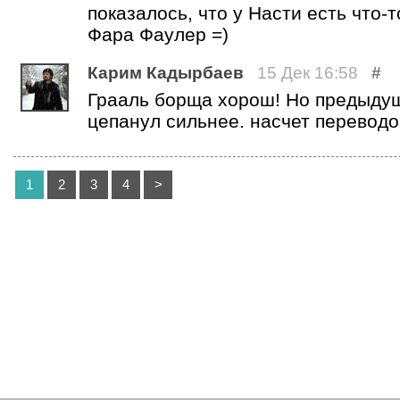
показалось, что у Насти есть что-
Фара Фаулер =)
Карим Кадырбаев
15 Дек 16:58
#
Грааль борща хорош! Но предыду
цепанул сильнее. насчет переводо
1
2
3
4
>