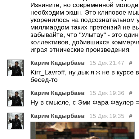
Извините, но современной молоде
необходим экшн. Это клиповое мы
укоренилось на подсознательном у
миллиардом таких претензий не в
забывайте, что "Улытау" - это оди
коллективов, добившихся коммерче
играя этнические произведения.
Карим Кадырбаев
15 Дек 21:47
#
Kirr_Lavroff, ну дык я ж не в курс
бесед-то
Карим Кадырбаев
15 Дек 19:36
#
Ну в смысле, с Эми Фара Фаулер =
Карим Кадырбаев
15 Дек 19:35
#