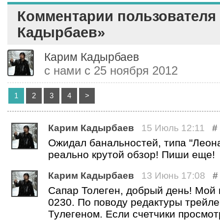
Комментарии пользователя
Кадырбаев»
Карим Кадырбаев
с нами с 25 ноября 2012
1
2
3
4
>
Карим Кадырбаев
15 Июль 12:11
#
Ожидал банальностей, типа "Леона
реально крутой обзор! Пиши еще!
Карим Кадырбаев
13 Июнь 17:08
#
Сапар Толеген, добрый день! Мой 
0230. По поводу редактуры трейле
Тулегеном. Если счетчики просмот