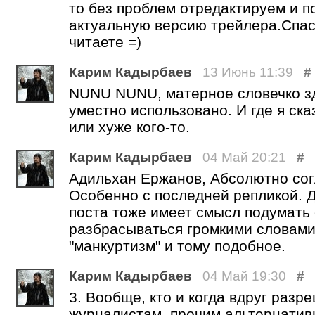
то без проблем отредактируем и 
актуальную версию трейлера.Спаси
читаете =)
Карим Кадырбаев
13 Июнь 11:39
#
NUNU NUNU, матерное словечко з
уместно использовано. И где я ска
или хуже кого-то.
Карим Кадырбаев
04 Май 20:21
#
Адильхан Ержанов, Абсолютно сог
Особенно с последней репликой. Д
поста тоже имеет смысл подумать 
разбрасываться громкими словами
"манкуртизм" и тому подобное.
Карим Кадырбаев
04 Май 19:30
#
3. Вообще, кто и когда вдруг разр
журналистам, прочим альтернати