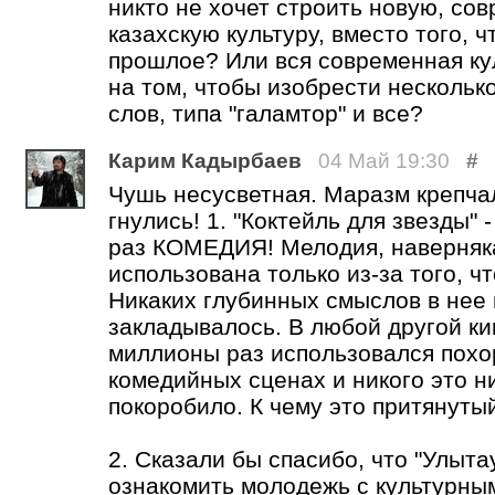
никто не хочет строить новую, со
казахскую культуру, вместо того, 
прошлое? Или вся современная ку
на том, чтобы изобрести нескольк
слов, типа "галамтор" и все?
Карим Кадырбаев
04 Май 19:30
#
Чушь несусветная. Маразм крепча
гнулись! 1. "Коктейль для звезды" 
раз КОМЕДИЯ! Мелодия, наверняк
использована только из-за того, чт
Никаких глубинных смыслов в нее
закладывалось. В любой другой к
миллионы раз использовался пох
комедийных сценах и никого это н
покоробило. К чему это притянуты
2. Сказали бы спасибо, что "Улыта
ознакомить молодежь с культурны