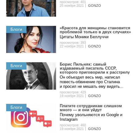
просмотров: 401
25 ноября 2021
GONZO
«Красота для женщины становится
Блоги
проблемой только в двух случаях»
Цитаты Моники Беллуччи
просмотров: 393
22 ноября 2021
GONZO
Борис Пильняк: самый
Блоги
издаваемый писатель СССР,
которого приговорили к расстрелу
Он объездил весь мир, написал
повесть-обвинение про Сталина
и просил не мешать ему видеть...
просмотров: 429
19 ноября 2021
GONZO
Платите сотрудникам слишком
Блоги
много — и они уйдут
Почему увольняются из Google и
Instagram
просмотров: 460
19 ноября 2021
GONZO