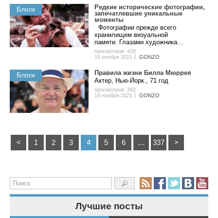
Редкие исторические фотографии,
Блоги
запечатлевшие уникальные
моменты
Фотографии прежде всего
хранилищем визуальной
памяти. Глазами художника...
просмотров: 428
18 ноября 2021
GONZO
Правила жизни Билла Мюррея
Блоги
Актер, Нью-Йорк., 71 год
просмотров: 392
18 ноября 2021
GONZO
<
1
2
3
4
5
6
…
337
>
Лучшие посты