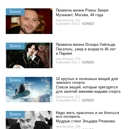
Правила жизни Ромы Зверя
Блоги
Музыкант, Москва, 44 года
просмотров: 413
9 декабря 2021
GONZO
Правила жизни Оскара Уайльда
Блоги
Писатель, умер в возрасте 46 лет
в Париже
просмотров: 378
8 декабря 2021
GONZO
12 крутых и полезных вещей для
Блоги
зимнего спорта
Cписок вещей, которые пригодятся
для занятий зимними видами спорта
просмотров: 371
8 декабря 2021
GONZO
Надо жить красочно и не бояться
Блоги
все потерять
Мудрые стихи Эльдара Рязанова
просмотров: 386