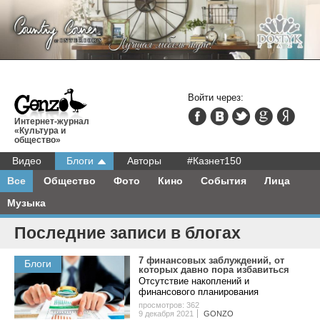
Войти через:
Интернет-журнал
«Культура и
общество»
Видео
Блоги
Авторы
#Казнет150
Все
Общество
Фото
Кино
События
Лица
Музыка
Последние записи в блогах
7 финансовых заблуждений, от
Блоги
которых давно пора избавиться
Отсутствие накоплений и
финансового планирования
просмотров: 362
9 декабря 2021
GONZO