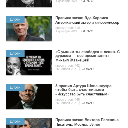
1 декабря 2021
GONZO
Правила жизни Эда Харриса
Блоги
Американский актер и кинорежиссер
просмотров: 410
1 декабря 2021
GONZO
«С умным ты свободен и ленив. С
Блоги
дураком — все время занят»
Михаил Жванецкий
просмотров: 442
26 ноября 2021
GONZO
8 правил Артура Шопенгауэра,
Блоги
чтобы быть счастливыми
«Искусство быть счастливым»
просмотров: 448
26 ноября 2021
GONZO
Правила жизни Виктора Пелевина
Блоги
Писатель, Москва, 59 лет