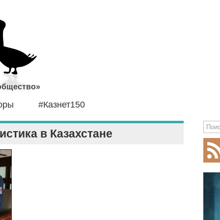
 общество»
оры
#Казнет150
истика в Казахстане