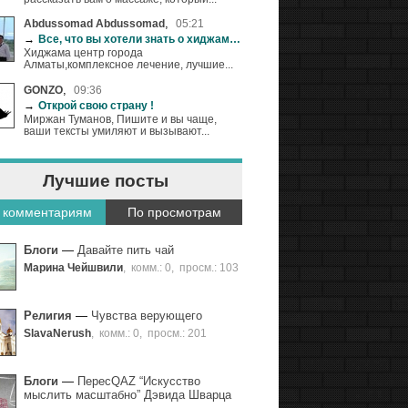
,
Abdussomad Abdussomad
05:21
→
Все, что вы хотели знать о хиджаме (+18)
Хиджама центр города
Алматы,комплексное лечение, лучшие...
,
GONZO
09:36
→
Открой cвою страну !
Миржан Туманов, Пишите и вы чаще,
ваши тексты умиляют и вызывают...
Лучшие посты
 комментариям
По просмотрам
Блоги
—
Давайте пить чай
Марина Чейшвили
,
комм.: 0
,
просм.: 103
Религия
—
Чувства верующего
SlavaNerush
,
комм.: 0
,
просм.: 201
Блоги
—
ПересQAZ “Искусство
мыслить масштабно” Дэвида Шварца