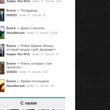
Ақиқат Aks RAS
,
комм.: 0
,
просм.: 104
Блоги
—
Попаданцы
GONZO
,
комм.: 0
,
просм.: 81
Блоги
—
Джип и палатка
SlavaNerush
,
комм.: 0
,
просм.: 1008
Блоги
—
Робин Шарма «Монах,
который продал свой „феррари“»
Ақиқат Aks RAS
,
комм.: 0
,
просм.: 67
Блоги
—
Книги, которые стоит
прочитать
GONZO
,
комм.: 0
,
просм.: 502
Блоги
—
Время погонщиков.
SlavaNerush
,
комм.: 0
,
просм.: 74
С нами