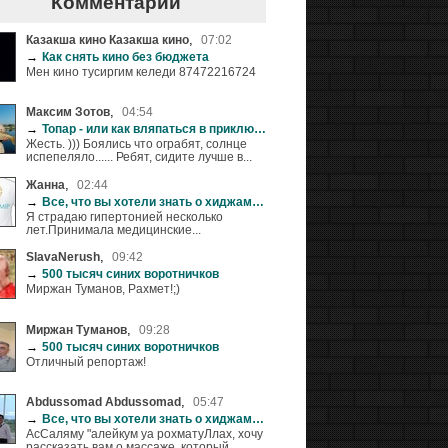
Комментарии
,
Казакша кино Казакша кино
07:02
→
Как снять кино без бюджета
Мен кино тусиргим келеди 87472216724
,
Максим Зотов
04:54
→
Топар - или как вляпаться в приключения
Жесть. ))) Боялись что ограбят, солнце
испепеляло...... Ребят, сидите лучше в...
,
Жанна
02:44
→
Все, что вы хотели знать о хиджаме (+18)
Я страдаю гипертонией несколько
лет.Принимала медицинские...
,
SlavaNerush
09:42
→
500 тысяч синих воротничков
Миржан Туманов, Рахмет!;)
,
Миржан Туманов
09:28
→
500 тысяч синих воротничков
Отличный репортаж!
,
Abdussomad Abdussomad
05:47
→
Все, что вы хотели знать о хиджаме (+18)
АсСаляму "алейкум уа рохматуЛлах, хочу
рассказать вам о массаже, который...