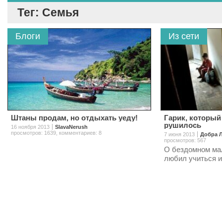
Тег: Семья
Блоги
Из сети
Штаны продам, но отдыхать уеду!
Гарик, который
рушилось
16 ноября 2013
SlavaNerush
просмотров: 1639
,
комментариев: 8
7 июня 2013
Добра 
просмотров: 567
О бездомном ма
любил учиться и