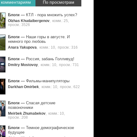
 комментариям
По просмотрам
Блоги
—
КТЛ - пора множить успех?
Olzhas Khudaibergenov
,
комм.: 25
,
просм.: 3526
Блоги
—
Наши горы в августе. И
немного про любовь
Anara Yakupova
,
комм.: 10
,
просм.: 316
Блоги
—
Россия, забань Голливуд!
Dmitry Mostovoy
,
комм.: 10
,
просм.: 731
Блоги
—
Фильмы-манипуляторы
Darkhan Omirbek
,
комм.: 10
,
просм.: 622
Блоги
—
Спасая детские
позвоночники
Meirbek Zhumabekov
,
комм.: 10
,
просм.: 208
Блоги
—
Темное демографическое
будущее