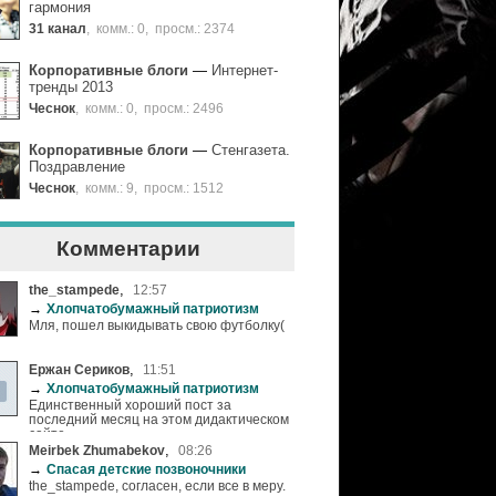
гармония
31 канал
,
комм.: 0
,
просм.: 2374
Корпоративные блоги
—
Интернет-
тренды 2013
Чеснок
,
комм.: 0
,
просм.: 2496
Корпоративные блоги
—
Стенгазета.
Поздравление
Чеснок
,
комм.: 9
,
просм.: 1512
Комментарии
,
the_stampede
12:57
→
Хлопчатобумажный патриотизм
Мля, пошел выкидывать свою футболку(
,
Ержан Сериков
11:51
→
Хлопчатобумажный патриотизм
Единственный хороший пост за
последний месяц на этом дидактическом
сайте.
,
Meirbek Zhumabekov
08:26
→
Спасая детские позвоночники
the_stampede, согласен, если все в меру.