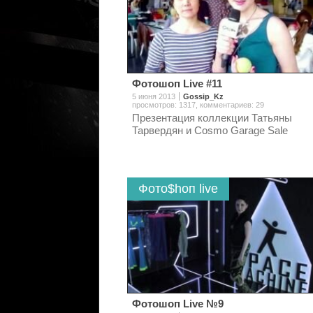
Фотошоп Live #11
5 июня 2013
Gossip_Kz
просмотров: 1317
,
комментариев: 29
Презентация коллекции Татьяны
Тарвердян и Cosmo Garage Sale
Фото$hоп live
Фотошоп Live №9