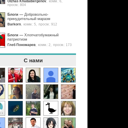
Olzhas Khudaibergenov
,
комм.: 6
,
просм.: 804
Блоги
—
Добровольно-
принудительный маразм
Barkorn
,
комм.: 5
,
просм.: 912
Блоги
—
Хлопчатобумажный
патриотизм
Глеб Пономарев
,
комм.: 2
,
просм.: 173
С нами