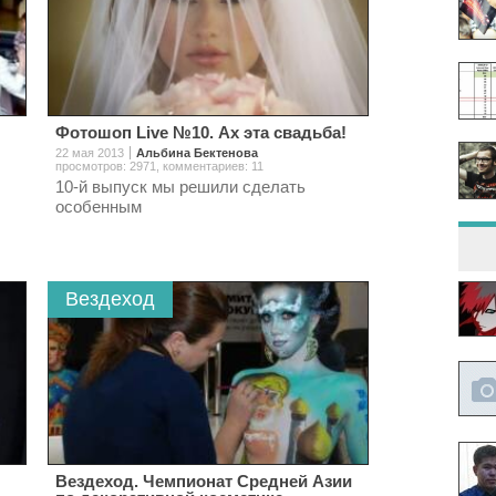
Фотошоп Live №10. Ах эта свадьба!
22 мая 2013
Альбина Бектенова
просмотров: 2971
,
комментариев: 11
10-й выпуск мы решили сделать
особенным
Вездеход
Вездеход. Чемпионат Средней Азии