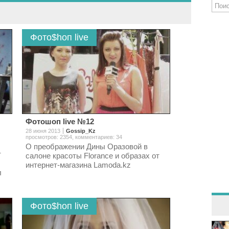
Фото$hоп live
Фотошоп live №12
28 июня 2013
Gossip_Kz
просмотров: 2354
,
комментариев: 34
О преображении Дины Оразовой в
т
салоне красоты Florance и образах от
интернет-магазина Lamoda.kz
л
Фото$hоп live