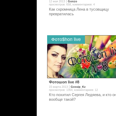
12 мая 2013
Gonzo
просмотров: 658
,
комментариев: 4
Как скромница Лена в тусовщицу
превратилась
Фото$hоп live
Фотошоп live #8
15 марта 2013
Gossip_Kz
просмотров: 1354
,
комментариев: 12
Кто похитил Сергея Ледяева, и кто о
вообще такой?