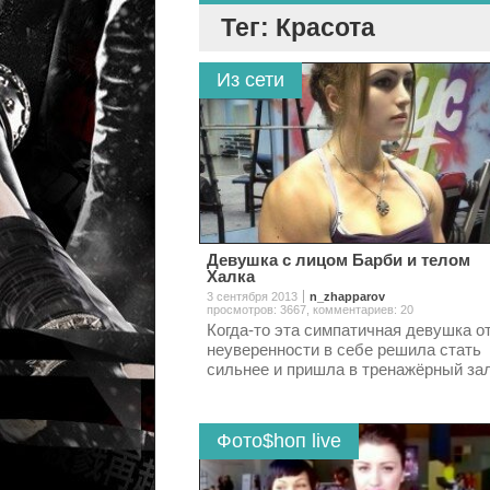
Тег: Красота
Из сети
Девушка с лицом Барби и телом
Халка
3 сентября 2013
n_zhapparov
просмотров: 3667
,
комментариев: 20
Когда-то эта симпатичная девушка о
неуверенности в себе решила стать
сильнее и пришла в тренажёрный за
Фото$hоп live