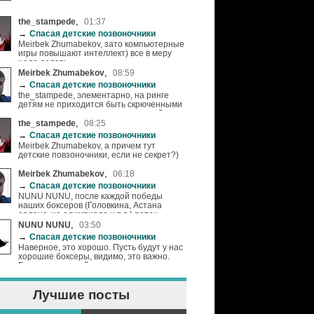
,
the_stampede
01:37
→
Спасая детские позвоночники
Meirbek Zhumabekov, зато компьютерные
игры повышают интеллект) все в меру
надо делать.
,
Meirbek Zhumabekov
08:59
→
Спасая детские позвоночники
the_stampede, элементарно, на ринге
детям не приходится быть скрюченными
как перед компьютером или игровой
приставкой :)
,
the_stampede
08:25
→
Спасая детские позвоночники
Meirbek Zhumabekov, а причем тут
детские повзоночники, если не секрет?)
,
Meirbek Zhumabekov
06:18
→
Спасая детские позвоночники
NUNU NUNU, после каждой победы
наших боксеров (Головкина, Астана
арланс, на олимпиаде и т.д.) поток
посетителей, особенно детей в
,
NUNU NUNU
03:50
боксерский клуб заметно увеличивается.
→
Спасая детские позвоночники
Я понимаю это как пропаганда спорта.
Наверное, это хорошо. Пусть будут у нас
хорошие боксеры, видимо, это важно.
Говорят, олимпийские медали поднимают
престиж страны. Хочется верить. Правда,
неясно: что делать с этим престижем,
Лучшие посты
какая от него польза?