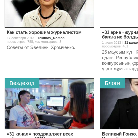
Как стать хорошим журналистом
«31 арна» журн
бағаға ие болд
17 сентября 2013
Yekimov_Roman
просмотров: 788
,
комментариев: 3
1 июля 2013
31 кана
просмотров: 461
Советы от Эвелины Хромченко.
26 маусым күні 
одағы Республ
конкурсының қо
үздік жұмыстар
Вездеход
Блоги
«31 канал» поздравляет всех
Великий Гонзо