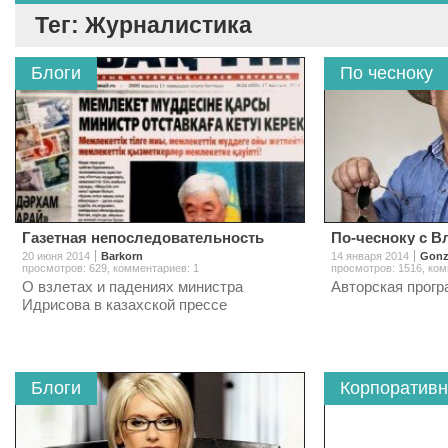
Тег: Журналистика
Блоги
По чесноку
Газетная непоследовательность
По-чесноку с 
20 июня 2014
Barkorn
14 января 2014
Gon
просмотров: 629
,
комментариев: 1
просмотров: 1516
,
ком
О взлетах и падениях министра
Авторская прог
Идрисова в казахской прессе
Блоги
Корпоративн