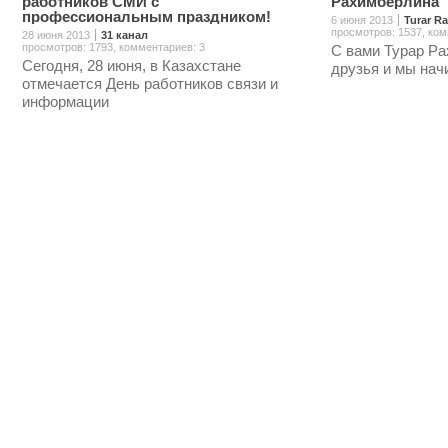
работников СМИ с
Рахимберлина
профессиональным праздником!
6 июня 2013
Turar R
просмотров: 1537
,
ком
28 июня 2013
31 канал
просмотров: 1793
,
комментариев: 3
С вами Турар Ра
Сегодня, 28 июня, в Казахстане
друзья и мы нач
отмечается День работников связи и
информации