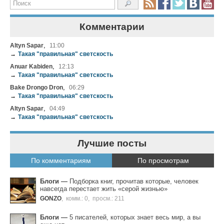
Комментарии
,
Altyn Sapar
11:00
→
Такая "правильная" светскость
,
Anuar Kabiden
12:13
→
Такая "правильная" светскость
,
Bake Drongo Dron
06:29
→
Такая "правильная" светскость
,
Altyn Sapar
04:49
→
Такая "правильная" светскость
Лучшие посты
По комментариям
По просмотрам
Блоги
—
Подборка книг, прочитав которые, человек
навсегда перестает жить «серой жизнью»
GONZO
,
комм.: 0
,
просм.: 211
Блоги
—
5 писателей, которых знает весь мир, а вы