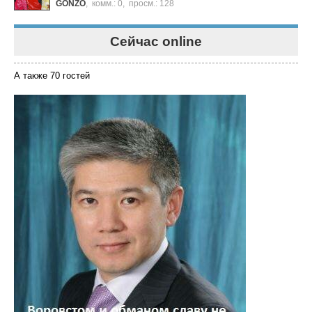
GONZO
,
комм.: 0
,
просм.: 128
Сейчас online
А также 70 гостей