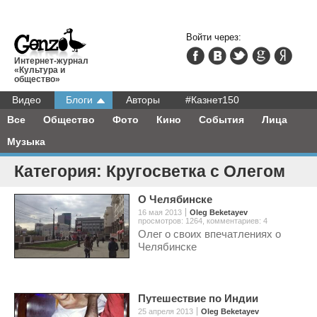
Войти через:
Интернет-журнал
«Культура и
общество»
Видео
Блоги
Авторы
#Казнет150
Все
Общество
Фото
Кино
События
Лица
Музыка
Категория: Кругосветка с Олегом
О Челябинске
16 мая 2013
Oleg Beketayev
просмотров: 1264
,
комментариев: 4
Олег о своих впечатлениях о
Челябинске
Путешествие по Индии
25 апреля 2013
Oleg Beketayev