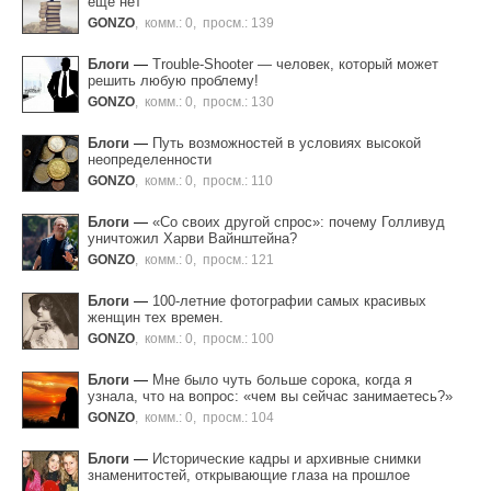
еще нет
GONZO
,
комм.: 0
,
просм.: 139
Блоги
—
Trouble-Shooter — человек, который может
решить любую проблему!
GONZO
,
комм.: 0
,
просм.: 130
Блоги
—
Путь возможностей в условиях высокой
неопределенности
GONZO
,
комм.: 0
,
просм.: 110
Блоги
—
«Со своих другой спрос»: почему Голливуд
уничтожил Харви Вайнштейна?
GONZO
,
комм.: 0
,
просм.: 121
Блоги
—
100-летние фотографии самых красивых
женщин тех времен.
GONZO
,
комм.: 0
,
просм.: 100
Блоги
—
Мне было чуть больше сорока, когда я
узнала, что на вопрос: «чем вы сейчас занимаетесь?»
GONZO
,
комм.: 0
,
просм.: 104
Блоги
—
Исторические кадры и архивные снимки
знаменитостей, открывающие глаза на прошлое