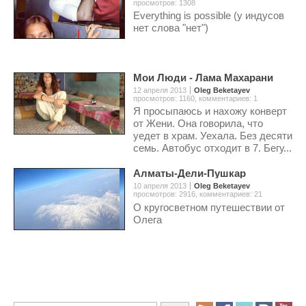
просмотров: 1308
Everything is possible (у индусов
нет слова "нет")
Мои Люди - Лама Махарани
12 апреля 2013
Oleg Beketayev
просмотров: 1160
,
комментариев: 1
Я просыпаюсь и нахожу конверт
от Жени. Она говорила, что
уедет в храм. Уехала. Без десяти
семь. Автобус отходит в 7. Бегу...
Алматы-Дели-Пушкар
10 апреля 2013
Oleg Beketayev
просмотров: 2916
,
комментариев: 21
О кругосветном путешествии от
Олега