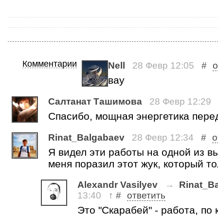
Комментарии
Nell
28 Февр 12:05
#
о
вау
Салтанат Ташимова
28 Февр 12:29
Спасибо, мощная энергетика пере
Rinat_Balgabaev
28 Февр 12:34
#
о
Я видел эти работы на одной из в
меня поразил этот жук, который т
Alexandr Vasilyev
→
Rinat_B
13:40
↑
#
ответить
Это "Скарабей" - работа, по