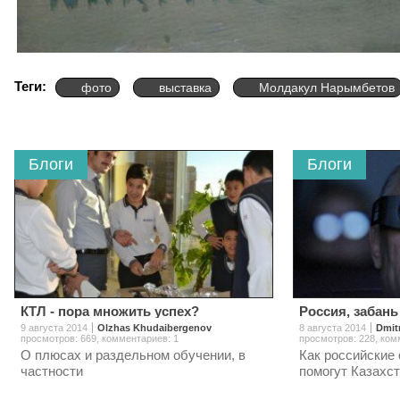
Теги:
фото
выставка
Молдакул Нарымбетов
Блоги
Блоги
КТЛ - пора множить успех?
Россия, забань
9 августа 2014
Olzhas Khudaibergenov
8 августа 2014
Dmit
просмотров: 669
,
комментариев: 1
просмотров: 228
,
ком
О плюсах и раздельном обучении, в
Как российские 
частности
помогут Казахст