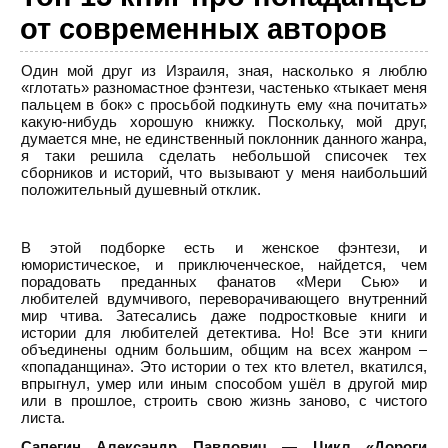
от современных авторов
Один мой друг из Израиля, зная, насколько я люблю
«глотать» разномастное фэнтези, частенько «тыкает меня
пальцем в бок» с просьбой подкинуть ему «на почитать»
какую-нибудь хорошую книжку. Поскольку, мой друг,
думается мне, не единственный поклонник данного жанра,
я таки решила сделать небольшой списочек тех
сборников и историй, что вызывают у меня наибольший
положительный душевный отклик.
В этой подборке есть и женское фэнтези, и
юмористическое, и приключенческое, найдется, чем
порадовать преданных фанатов «Мери Сью» и
любителей вдумчивого, переворачивающего внутренний
мир чтива. Затесались даже подростковые книги и
истории для любителей детектива. Но! Все эти книги
объединены одним большим, общим на всех жанром –
«попаданщина». Это истории о тех кто влетел, вкатился,
впрыгнул, умер или иным способом ушёл в другой мир
или в прошлое, строить свою жизнь заново, с чистого
листа.
Сапегин Александр Павлович — Цикл «Дороги