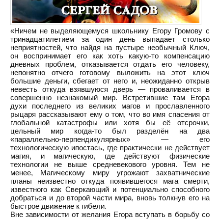
«Ничем не выделяющемуся школьнику Егору Громову с
тринадцатилетием за один день выпадает столько
неприятностей, что найдя на пустыре необычный Ключ,
он воспринимает его как хоть какую-то компенсацию
дневных проблем, отказывается отдать его человеку,
непонятно отчего готовому выложить на этот ключ
большие деньги, сбегает от него и, неожиданно открыв
невесть откуда взявшуюся дверь — проваливается в
совершенно незнакомый мир. Встретившие там Егора
духи последнего из великих магов и прославленного
рыцаря рассказывают ему о том, что во имя спасения от
глобальной катастрофы или хотя бы её отсрочки,
цельный мир когда-то был разделён на два
«параллельно-перпендикулярных» — его
технологическую ипостась, где практически не действует
магия, и магическую, где действуют физические
технологии не выше средневекового уровня. Тем не
менее, Магическому миру угрожают захватнические
планы неизвестно откуда появившегося мага смерти,
известного как Сверкающий и потенциально способного
добраться и до второй части мира, вновь толкнув его на
быстрое движение к гибели.
Вне зависимости от желания Егора вступать в борьбу со