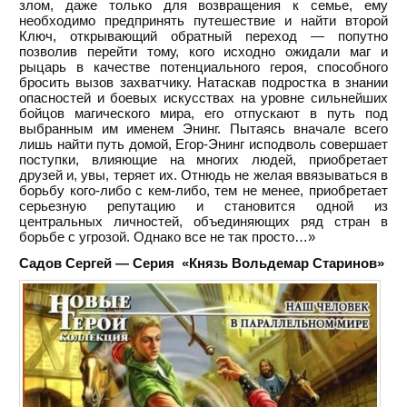
злом, даже только для возвращения к семье, ему
необходимо предпринять путешествие и найти второй
Ключ, открывающий обратный переход — попутно
позволив перейти тому, кого исходно ожидали маг и
рыцарь в качестве потенциального героя, способного
бросить вызов захватчику. Натаскав подростка в знании
опасностей и боевых искусствах на уровне сильнейших
бойцов магического мира, его отпускают в путь под
выбранным им именем Энинг. Пытаясь вначале всего
лишь найти путь домой, Егор-Энинг исподволь совершает
поступки, влияющие на многих людей, приобретает
друзей и, увы, теряет их. Отнюдь не желая ввязываться в
борьбу кого-либо с кем-либо, тем не менее, приобретает
серьезную репутацию и становится одной из
центральных личностей, объединяющих ряд стран в
борьбе с угрозой. Однако все не так просто…»
Садов Сергей — Серия «Князь Вольдемар Старинов»