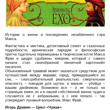
Истории о жизни и похождениях незабвенного сэра
Макса.
Фантастика и мистика, детективный сюжет и сказочные
подробности, ироническая пародия и философская
притча тщательно перемешаны в творческом котле Макса
Фрая и щедро сдобрены юмором, который с самого
начала стал своеобразной «визитной карточкой»
писателя.
Обыкновенный трамвай может оказаться средством для
путешествий между мирами; город, привидевшийся во
сне, – сногсшибательной реальностью; смертельная
опасность – поводом для шутки, а маньяк – убийца –
вашим двойником. Возможно все – и не только на
страницах книги, но и в нашей собственной жизни; чудеса
случаются не с избранными, а с кем попало – так
утверждает лукавый волшебник, Макс Фрай.
Игорь Дравин — Цикл «Чужак»