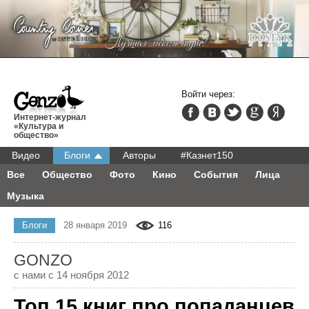
Войти через:
Интернет-журнал
«Культура и
общество»
Видео
Блоги
Авторы
#Казнет150
Все
Общество
Фото
Кино
События
Лица
Музыка
Блоги
28 января 2019
116
GONZO
с нами с 14 ноября 2012
Топ 15 книг про попаданцев