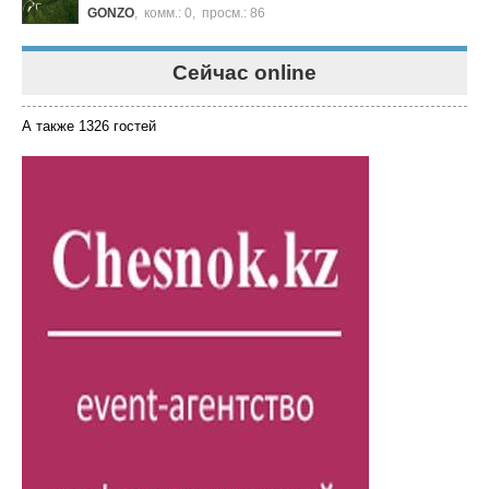
GONZO
,
комм.: 0
,
просм.: 86
Сейчас online
А также 1326 гостей