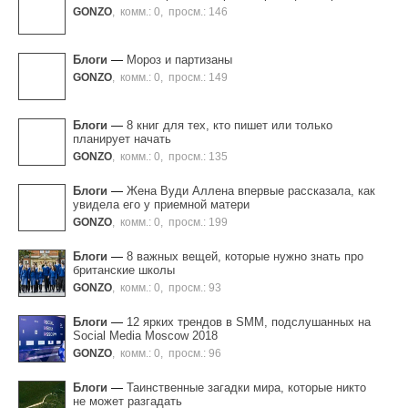
GONZO
,
комм.: 0
,
просм.: 146
Блоги
—
Мороз и партизаны
GONZO
,
комм.: 0
,
просм.: 149
Блоги
—
8 книг для тех, кто пишет или только
планирует начать
GONZO
,
комм.: 0
,
просм.: 135
Блоги
—
Жена Вуди Аллена впервые рассказала, как
увидела его у приемной матери
GONZO
,
комм.: 0
,
просм.: 199
Блоги
—
8 важных вещей, которые нужно знать про
британские школы
GONZO
,
комм.: 0
,
просм.: 93
Блоги
—
12 ярких трендов в SMM, подслушанных на
Social Media Moscow 2018
GONZO
,
комм.: 0
,
просм.: 96
Блоги
—
Таинственные загадки мира, которые никто
не может разгадать