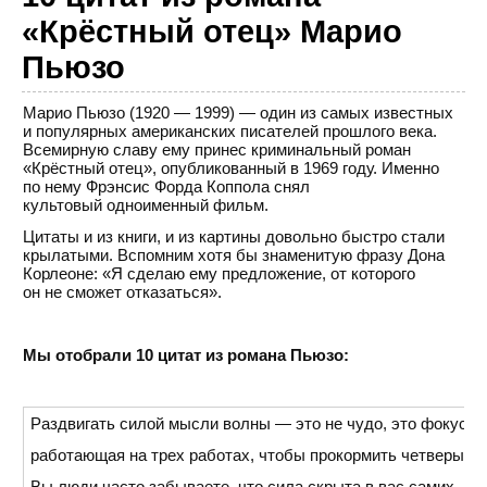
«Крёстный отец» Марио
Пьюзо
Марио Пьюзо (1920 — 1999) — один из самых известных
и популярных американских писателей прошлого века.
Всемирную славу ему принес криминальный роман
«Крёстный отец», опубликованный в 1969 году. Именно
по нему Фрэнсис Форда Коппола снял
культовый одноименный фильм.
Цитаты и из книги, и из картины довольно быстро стали
крылатыми. Вспомним хотя бы знаменитую фразу Дона
Корлеоне: «Я сделаю ему предложение, от которого
он не сможет отказаться».
Мы отобрали 10 цитат из романа Пьюзо:
Раздвигать силой мысли волны — это не чудо, это фокус, а
работающая на трех работах, чтобы прокормить четверых д
Вы люди часто забываете, что сила скрыта в вас самих.