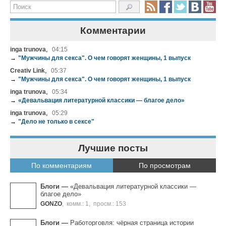
Комментарии
,
inga trunova
04:15
→
"Мужчины для секса". О чем говорят женщины, 1 выпуск
,
Creativ Link
05:37
→
"Мужчины для секса". О чем говорят женщины, 1 выпуск
,
inga trunova
05:34
→
«Девальвация литературной классики — благое дело»
,
inga trunova
05:29
→
"Дело не только в сексе"
Лучшие посты
По комментариям
По просмотрам
Блоги
—
«Девальвация литературной классики —
благое дело»
GONZO
,
комм.: 1
,
просм.: 153
Блоги
—
Работорговля: чёрная страница истории