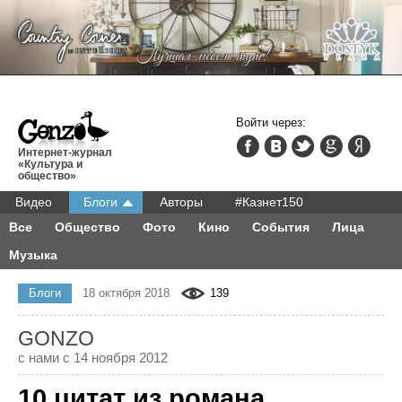
Войти через:
Интернет-журнал
«Культура и
общество»
Видео
Блоги
Авторы
#Казнет150
Все
Общество
Фото
Кино
События
Лица
Музыка
Блоги
18 октября 2018
139
GONZO
с нами с 14 ноября 2012
10 цитат из романа