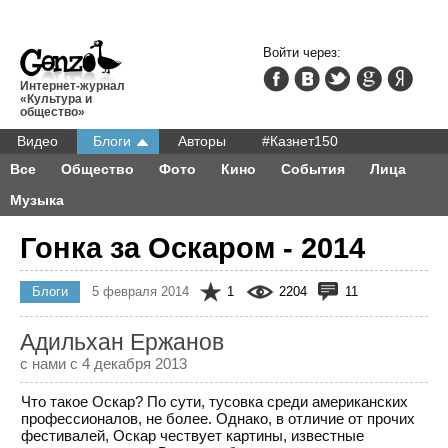
Войти через:
Интернет-журнал
«Культура и
общество»
Видео
Блоги
Авторы
#Казнет150
Все
Общество
Фото
Кино
События
Лица
Музыка
Гонка за Оскаром - 2014
Блоги
5 февраля 2014
1
2204
11
Адильхан Ержанов
с нами с 4 декабря 2013
Что такое Оскар? По сути, тусовка среди американских
профессионалов, не более. Однако, в отличие от прочих
фестивалей, Оскар чествует картины, известные