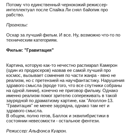
Потому что единственный чернокожий режиссер-
интеллектуал после Спайка Ли снял байопик про
рабство.
Прогнозы:
Оскар за лучший фильм. И все. Ну, возможно что-то по
техническим категориям.
Фильм: "Гравитация"
Картина, которую как-то нечестно распиарал Камерон
(один из продюсеров) назвав ее самой лучшей про
космос, вызывает сомнения по части жанра - явно не
реализм, но с претензией на научфантастику. Нарушения
здравого смысла (вроде того, что все спутники собраны
на одной линии), конечно не приговор фильму. Однако
именно реализм помог зрителю сопереживать в такой
заурядной по драматизму картине, как "Аполлон-13.
"Гравитация" не менее заурядна, однако там нет и
здравого смысла.
В общем, полно гегов, Баллок и эквилибристики в
состоянии невесомости - остальное фентези.
Режиссер: Альфонса Куарон.