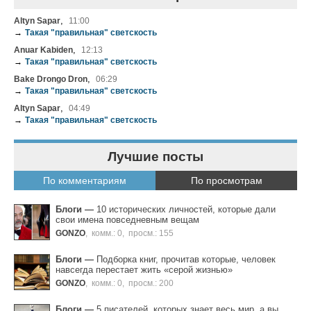
,
Altyn Sapar
11:00
→
Такая "правильная" светскость
,
Anuar Kabiden
12:13
→
Такая "правильная" светскость
,
Bake Drongo Dron
06:29
→
Такая "правильная" светскость
,
Altyn Sapar
04:49
→
Такая "правильная" светскость
Лучшие посты
По комментариям
По просмотрам
Блоги
—
10 исторических личностей, которые дали
свои имена повседневным вещам
GONZO
,
комм.: 0
,
просм.: 155
Блоги
—
Подборка книг, прочитав которые, человек
навсегда перестает жить «серой жизнью»
GONZO
,
комм.: 0
,
просм.: 200
Блоги
—
5 писателей, которых знает весь мир, а вы