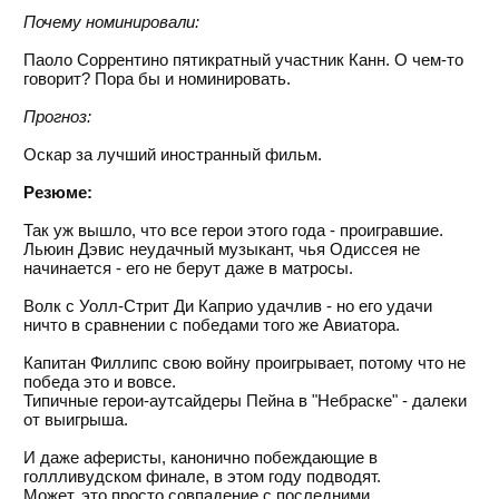
Почему номинировали:
Паоло Соррентино пятикратный участник Канн. О чем-то
говорит? Пора бы и номинировать.
Прогноз:
Оскар за лучший иностранный фильм.
Резюме:
Так уж вышло, что все герои этого года - проигравшие.
Льюин Дэвис неудачный музыкант, чья Одиссея не
начинается - его не берут даже в матросы.
Волк с Уолл-Стрит Ди Каприо удачлив - но его удачи
ничто в сравнении с победами того же Авиатора.
Капитан Филлипс свою войну проигрывает, потому что не
победа это и вовсе.
Типичные герои-аутсайдеры Пейна в "Небраске" - далеки
от выигрыша.
И даже аферисты, канонично побеждающие в
голлливудском финале, в этом году подводят.
Может, это просто совпадение с последними