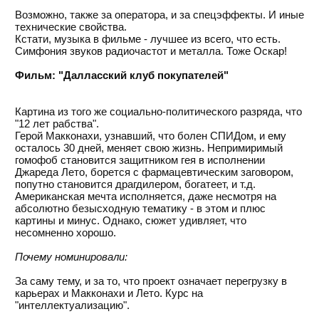
Возможно, также за оператора, и за спецэффекты. И иные
технические свойства.
Кстати, музыка в фильме - лучшее из всего, что есть.
Симфония звуков радиочастот и металла. Тоже Оскар!
Фильм: "Далласский клуб покупателей"
Картина из того же социально-политического разряда, что
"12 лет рабства".
Герой Макконахи, узнавший, что болен СПИДом, и ему
осталось 30 дней, меняет свою жизнь. Непримиримый
гомофоб становится защитником гея в исполнении
Джареда Лето, борется с фармацевтическим заговором,
попутно становится драгдилером, богатеет, и т.д.
Американская мечта исполняется, даже несмотря на
абсолютно безысходную тематику - в этом и плюс
картины и минус. Однако, сюжет удивляет, что
несомненно хорошо.
Почему номинировали:
За саму тему, и за то, что проект означает перегрузку в
карьерах и Макконахи и Лето. Курс на
"интеллектуализацию".