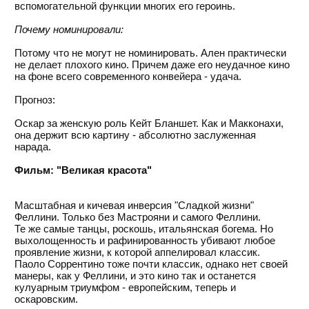
вспомогательной функции многих его героинь.
Почему номинировали:
Потому что не могут не номинировать. Ален практически
не делает плохого кино. Причем даже его неудачное кино
на фоне всего современного конвейера - удача.
Прогноз:
Оскар за женскую роль Кейт Бланшет. Как и Макконахи,
она держит всю картину - абсолютно заслуженная
нарада.
Фильм: "Великая красота"
Масштабная и кичевая инверсия "Сладкой жизни"
Феллини. Только без Мастрояни и самого Феллини.
Те же самые танцы, роскошь, итальянская богема. Но
выхолощенность и рафинированность убивают любое
проявление жизни, к которой аппелировал классик.
Паоло Соррентино тоже почти классик, однако нет своей
манеры, как у Феллини, и это кино так и останется
кулуарным триумфом - европейским, теперь и
оскаровским.