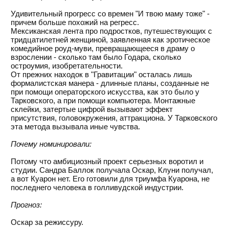
Удивительный прогресс со времен "И твою маму тоже" -
причем больше похожий на регресс.
Мексиканская лента про подростков, путешествующих с
тридцатилетней женщиной, заявленная как эротическое
комедийное роуд-муви, превращающееся в драму о
взрослении - сколько там было Годара, сколько
остроумия, изобретательности.
От прежних находок в "Гравитации" осталась лишь
формалистская манера - длинные планы, созданные не
при помощи операторского искусства, как это было у
Тарковского, а при помощи компьютера. Монтажные
склейки, затертые цифрой вызывают эффект
присутствия, головокружения, аттракциона. У Тарковского
эта метода вызывала иные чувства.
Почему номинировали:
Потому что амбициозный проект серьезных воротил и
студии. Сандра Баллок получала Оскар, Клуни получал,
а вот Куарон нет. Его готовили для триумфа Куарона, не
последнего человека в голливудской индустрии.
Прогноз:
Оскар за режиссуру.