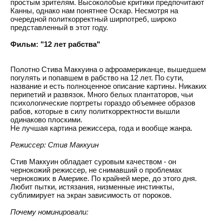
простым зрителям. Высоколобые критики предпочитают
Канны, однако нам понятнее Оскар. Несмотря на
очередной политкорректный ширпотреб, широко
представленный в этот году.
Фильм: "12 лет рабства"
Полотно Стива Маккуина о афроамериканце, вышедшем
погулять и попавшем в рабство на 12 лет. По сути,
название и есть полноценное описание картины. Никаких
перипетий и развязок. Много белых плантаторов, чьи
психологические портреты гораздо объемнее образов
рабов, которые в силу политкорректности вышли
одинаково плоскими.
Не лучшая картина режиссера, года и вообще жанра.
Режиссер: Стив Маккуин
Стив Маккуин обладает суровым качеством - он
чернокожий режиссер, не снимавший о проблемах
чернокожих в Америке. По крайней мере, до этого дня.
Любит пытки, истязания, низменные инстинкты,
сублимирует на экран зависимость от пороков.
Почему номинировали: