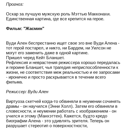
Прогноз:
Оскар за лучшую мужскую роль Мэттью Макконахи.
Единственная картина, где все крепится на герое.
Фильм: "Жасмин"
Вуди Ален беспрестанно ищет свое эго вне Вуди Алена -
тот герой постарел, и никто, ни Бардем, ни Уилсон не
могут его заменить даже в одной картине.
Пришел черед Кейт Бланшет.
Рефлексия и неврастения режиссера хорошо передалась
и героине Бланшет, чья трагедия неприспособленности к
жизни, не соответствия меж реальностью и ее запросами
- иронично и просто раскрывается в течении всего
фильма.
Режиссер: Вуди Ален
Виртуоза скетчей когда-то обвиняли в неумении сочинять
драмы - он научился (Энни Холл). Затем его обвиняли в
словесности, и неумении работать с изображением - он
учился и этому (Манхэттен). Кажется, будто кредо
биографии Алена - это удивлять зрителя. Теперь он
разрушает стереотип о поверхностности,