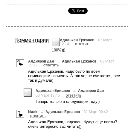
Комментарии
Адильхан Ержанов
03 Март
12:14
ответить
100%)))
Алдияров Дан
→
Адильхан Ержанов
03 Март
15:12
ответить
Адильхан Ержанов, надо было по всем
номинациям написать. А так че, не считается, все
так и думали)
Адильхан Ержанов
→
Алдияров Дан
03 Март 17:46
ответить
Теперь только в следующем году.)
black
→
Адильхан Ержанов
31 Март 00:42
ответить
Адильхан Ержанов, надеюсь, будут еще посты?
очень интересно вас читать))