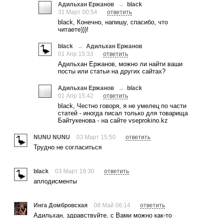
Адильхан Ержанов
→
black
31 Март 00:54
ответить
black, Конечно, напишу, спасибо, что
читаете)))!
black
→
Адильхан Ержанов
01 Апр 15:33
ответить
Адильхан Ержанов, можно ли найти ваши
посты или статьи на других сайтах?
Адильхан Ержанов
→
black
01 Апр 15:42
ответить
black, Честно говоря, я не умелец по части
статей - иногда писал только для товарища
Байтукенова - на сайте vseprokino.kz
NUNU NUNU
03 Март 15:50
ответить
Трудно не согласиться
black
03 Март 19:30
ответить
аплодисменты
Инга Домбровская
08 Май 06:14
ответить
Адильхан, здравствуйте, с Вами можно как-то