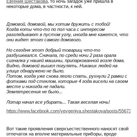
Евгения Шестакова
, то ночь загадок уже пришла в
некоторые дома, в частности, к ней.
Домовой, домовой, мы хотим дружить с тобой!
Когда коты что-то по пол часа с интересом
разглядывают в пустом углу, иногда мне кажется, что
они видят этого самого домового.
Но сегодня этот добрый товарищ что-то
разбушевался. Сначала, по среди ночи 2 раза орала
сигналка у нашей машины, припаркованной возле дома.
Видно, домовой вышел погулять. Никаких людей на
улице обнаружено не было.
Потом, когда уже снова легли спать, рухнули 2 рамки с
фотками под стеклом, которые 4 года висели на своем
месте и никогда не падали.
Землятресения не было...
Лотар начал все убирать... Такая веселая ночь!
https://www.facebook.com/yevgeniya.shestakova/posts/556730
Вот такие проявления сверхъестественного наносят свой
отпечаток на вполне материальные приборы, вроде