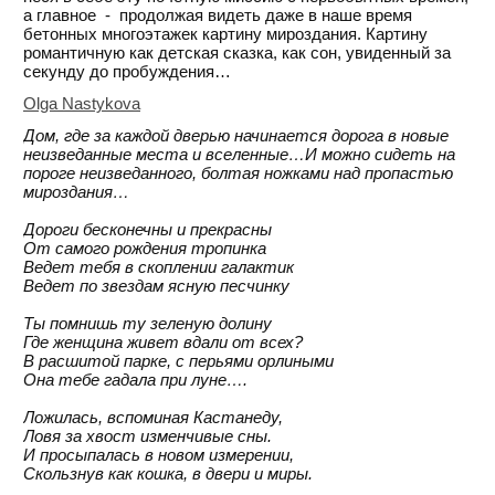
а главное - продолжая видеть даже в наше время
бетонных многоэтажек картину мироздания. Картину
романтичную как детская сказка, как сон, увиденный за
секунду до пробуждения…
Olga Nastykova
Дом, где за каждой дверью начинается дорога в новые
неизведанные места и вселенные…И можно сидеть на
пороге неизведанного, болтая ножками над пропастью
мироздания…
Дороги бесконечны и прекрасны
От самого рождения тропинка
Ведет тебя в скоплении галактик
Ведет по звездам ясную песчинку
Ты помнишь ту зеленую долину
Где женщина живет вдали от всех?
В расшитой парке, с перьями орлиными
Она тебе гадала при луне….
Ложилась, вспоминая Кастанеду,
Ловя за хвост изменчивые сны.
И просыпалась в новом измерении,
Скользнув как кошка, в двери и миры.