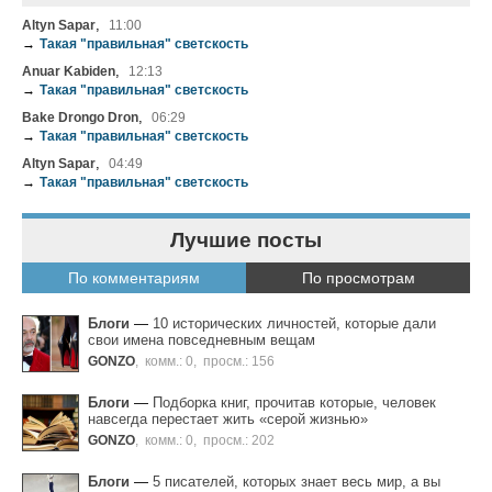
,
Altyn Sapar
11:00
→
Такая "правильная" светскость
,
Anuar Kabiden
12:13
→
Такая "правильная" светскость
,
Bake Drongo Dron
06:29
→
Такая "правильная" светскость
,
Altyn Sapar
04:49
→
Такая "правильная" светскость
Лучшие посты
По комментариям
По просмотрам
Блоги
—
10 исторических личностей, которые дали
свои имена повседневным вещам
GONZO
,
комм.: 0
,
просм.: 156
Блоги
—
Подборка книг, прочитав которые, человек
навсегда перестает жить «серой жизнью»
GONZO
,
комм.: 0
,
просм.: 202
Блоги
—
5 писателей, которых знает весь мир, а вы