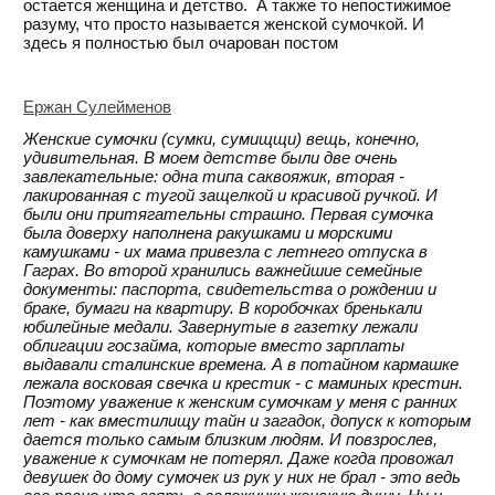
остается женщина и детство. А также то непостижимое
разуму, что просто называется женской сумочкой. И
здесь я полностью был очарован постом
Ержан Сулейменов
Женские сумочки (сумки, сумищщи) вещь, конечно,
удивительная. В моем детстве были две очень
завлекательные: одна типа саквояжик, вторая -
лакированная с тугой защелкой и красивой ручкой. И
были они притягательны страшно. Первая сумочка
была доверху наполнена ракушками и морскими
камушками - их мама привезла с летнего отпуска в
Гаграх. Во второй хранились важнейшие семейные
документы: паспорта, свидетельства о рождении и
браке, бумаги на квартиру. В коробочках бренькали
юбилейные медали. Завернутые в газетку лежали
облигации госзайма, которые вместо зарплаты
выдавали сталинские времена. А в потайном кармашке
лежала восковая свечка и крестик - с маминых крестин.
Поэтому уважение к женским сумочкам у меня с ранних
лет - как вместилищу тайн и загадок, допуск к которым
дается только самым близким людям. И повзрослев,
уважение к сумочкам не потерял. Даже когда провожал
девушек до дому сумочек из рук у них не брал - это ведь