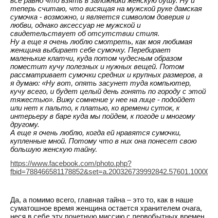
все равно что взять в заложники женскую душу. Ну и
теперь считаю, что висящая на мужской руке дамская
сумочка - возможно, и является символом доверия и
любви, однако аксессуар не мужской и
свидетельствует об отсутствии стиля.
Ну а еще я очень люблю смотреть, как моя любимая
женщина выбирает себе сумочку. Перебирает
маленькие клатчи, куда потом чудесным образом
поместит кучу полезных и нужных вещей. Потом
рассматривает сумочки средних и крупных размеров, а
я думаю: «Ну вот, опять засунет туда компьютер,
кучу всего, и будет целый день гонять по городу с этой
тяжестью». Вижу сомнение у нее на лице - подойдет
или нет к пальто, к платью, ко времени суток, к
интерьеру в баре куда мы пойдем, к погоде и многому
другому.
А еще я очень люблю, когда ей нравятся сумочки,
купленные мной. Потому что в них она понесет свою
большую женскую тайну.
https://www.facebook.com/photo.php?
fbid=788466581178852&set=a.200326739992842.57601.100000
Да, а помимо всего, главная тайна – это то, как в наше
суматошное время женщина остается хранителем очага,
неся в себе эту почетную миссию с первобытных времен,