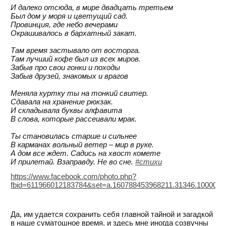
И далеко отсюда, в мире двадцать третьем
Был дом у моря и цветущий сад.
Провинция, где небо вечерами
Окрашивалось в бархатный закат.
Там время застывало от восторга.
Там лучший кофе был из всех миров.
Забыв про свои гонки и походы
Забыв друзей, знакомых и врагов
Меняла куртку ты на тонкий свитер.
Сдавала на хранение рюкзак.
И складывала буквы алфавита
В слова, которые рассеивали мрак.
Ты становилась старше и сильнее
В карманах вольный ветер – мир в руке.
А дом все ждет. Садись на хвост комете
И прилетай. Взаправду. Не во сне.
#стихи
https://www.facebook.com/photo.php?
fbid=611966012183784&set=a.160788453968211.31346.1000011
Да, им удается сохранить себя главной тайной и загадкой
в наше суматошное время, и здесь мне иногда созвучны