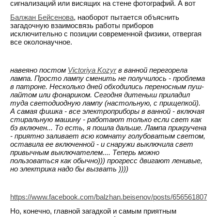
сигнализаций или висящих на стене фотографий. А вот
Балжан Бейсенова
, наоборот пытается объяснить
загадочную взаимосвязь работы приборов
исключительно с позиции современной физики, отвергая
все околонаучное.
навеяно постом
Victoriya Kozyr
в ванной перегорела
лампа. Просто лампу сменить не получилось - проблема
в патроне. Несколько дней обходились переносным пуш-
лайтом или фонариком. Сегодня дитеныш приладил
туда светодиодную лампу (настольную, с прищепкой).
А самая фишка - все электроприборы в ванной - включая
стиральную машину - работают только если свет как
бэ включен... То есть, я пошла дальше. Лампа прикручена
- приятно заливает всю комнату голубоватым светом,
оставила ее включенной - и снаружи выключила свет
привычным выключателем.... Теперь можно
пользоваться как обычно))) прогресс двигают ленивые,
но электрика надо бы вызвать ))))
https://www.facebook.com/balzhan.beisenov/posts/65656180770
Но, конечно, главной загадкой и самым приятным