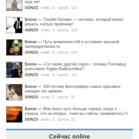
еще нет
GONZO
,
комм.: 0
,
просм.: 132
Блоги
—
Trouble-Shooter — человек, который может
решить любую проблему!
GONZO
,
комм.: 0
,
просм.: 124
Блоги
—
Путь возможностей в условиях высокой
неопределенности
GONZO
,
комм.: 0
,
просм.: 104
Блоги
—
«Со своих другой спрос»: почему Голливуд
уничтожил Харви Вайнштейна?
GONZO
,
комм.: 0
,
просм.: 113
Блоги
—
100-летние фотографии самых красивых
женщин тех времен.
GONZO
,
комм.: 0
,
просм.: 91
Блоги
—
Мне было чуть больше сорока, когда я
узнала, что на вопрос: «чем вы сейчас занимаетесь?»
GONZO
,
комм.: 0
,
просм.: 92
Сейчас online