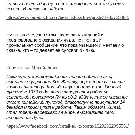
чтобы видеть дорогу и себя, как краситься за рулем и
прочее. И также по работе.
https://www.facebook.com/beknur.kissikov/posts/478972598890
Ну а напоследок в этом вихре размышлений и
предновогоднего ожидания чуда, нет нет да и
промелькнет сообщение, что пока мы ищем и мечтаем о
сказке, кто – то делает ее суровой былью.
Константин Михайлович
Пока кто-то Евромайданит, пилит бабло в Сочи,
пытается угробить Кок-Жайляу, перевести казахский
язык на латиницу, Китай запускает луноход. Первый
луноход с 1973 года, после завершения работы
советской программы Луноход-2. Юйту, такое название
имеет китайский луноход, благополучно прилунился 14
декабря и приступил к работе. Таким образом, Китай
стал третьей державой в мире, высадившая свой
аппарат на Луне.
https://www.facebook.com/cstalker.kz/posts/1020282299556176