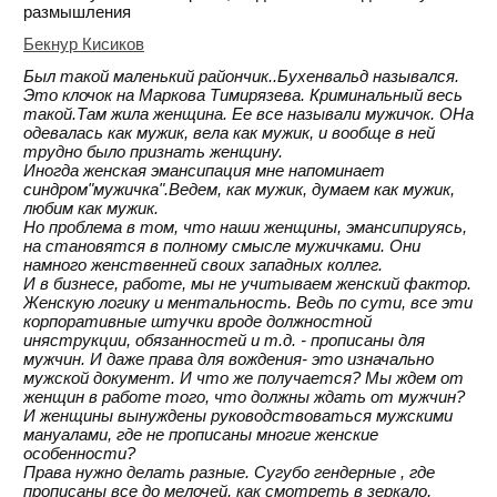
размышления
Бекнур Кисиков
Был такой маленький райончик..Бухенвальд назывался.
Это клочок на Маркова Тимирязева. Криминальный весь
такой.Там жила женщина. Ее все называли мужичок. ОНа
одевалась как мужик, вела как мужик, и вообще в ней
трудно было признать женщину.
Иногда женская эмансипация мне напоминает
синдром"мужичка".Ведем, как мужик, думаем как мужик,
любим как мужик.
Но проблема в том, что наши женщины, эмансипируясь,
на становятся в полному смысле мужичками. Они
намного женственней своих западных коллег.
И в бизнесе, работе, мы не учитываем женский фактор.
Женскую логику и ментальность. Ведь по сути, все эти
корпоративные штучки вроде должностной
иняструкции, обязанностей и т.д. - прописаны для
мужчин. И даже права для вождения- это изначально
мужской документ. И что же получается? Мы ждем от
женщин в работе того, что должны ждать от мужчин?
И женщины вынуждены руководствоваться мужскими
мануалами, где не прописаны многие женские
особенности?
Права нужно делать разные. Сугубо гендерные , где
прописаны все до мелочей, как смотреть в зеркало,