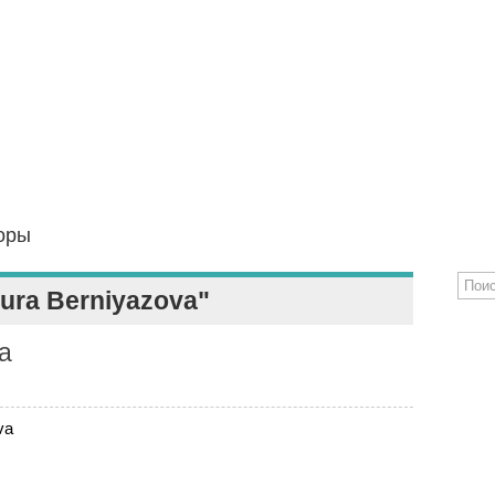
оры
ura Berniyazova"
a
va