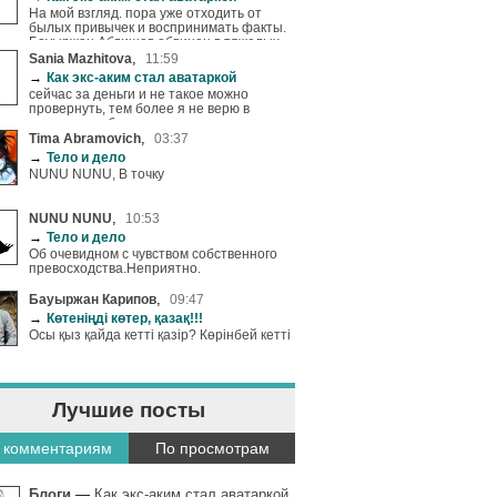
и сколько урвал денег и куда ушло
На мой взгляд. пора уже отходить от
былых привычек и воспринимать факты.
Бауыржан Абдишев обвинен в тяжелых
преступлении. Конечно рано говорить
,
Sania Mazhitova
11:59
виновен или нет. но ведь Стальцинк
→
Как экс-аким стал аватаркой
каким то образом выигрывала все
сейчас за деньги и не такое можно
тендора. А фирма то ведь принадлежит
провернуть, тем более я не верю в
брату Серика Ахметова. Так отсюда и
совпадения беря во внимание то, что
выходит, почему в свое время Серик
фирма "СтальЦинк" которой отдавались
,
Tima Abramovich
03:37
Ахметов порекомендовал Абдишева на
все тендера в городе принадлежит
→
Тело и дело
пост акима Караганды. Как не крути все
родственникам нынешнего министра
взаимосвязано и это сложно отрицать.
NUNU NUNU, В точку
обороны а он как мы знаем настоятельно
рекомендовал Абдишева на эту
должность
,
NUNU NUNU
10:53
→
Тело и дело
Об очевидном с чувством собственного
превосходства.Неприятно.
,
Бауыржан Карипов
09:47
→
Көтеніңді көтер, қазақ!!!
Осы қыз қайда кетті қазір? Көрінбей кетті
Лучшие посты
 комментариям
По просмотрам
Блоги
—
Как экс-аким стал аватаркой