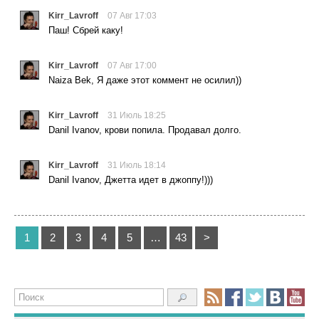
Kirr_Lavroff
07 Авг 17:03
Паш! Сбрей каку!
Kirr_Lavroff
07 Авг 17:00
Naiza Bek, Я даже этот коммент не осилил))
Kirr_Lavroff
31 Июль 18:25
Danil Ivanov, крови попила. Продавал долго.
Kirr_Lavroff
31 Июль 18:14
Danil Ivanov, Джетта идет в джоппу!)))
1
2
3
4
5
…
43
>