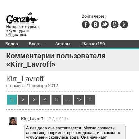
Войти через:
Интернет-журнал
«Культура и
общество»
Видео
Блоги
Авторы
#Казнет150
Комментарии пользователя
«Kirr_Lavroff»
Kirr_Lavroff
с нами с 21 ноября 2012
1
2
3
4
5
…
43
>
Kirr_Lavroff
17 Дек 02:14
А без дела она застаивается. Можно провести
аналогию, например, прошел дождь, и в каком-то
углублений скопилась вода. Она начинает