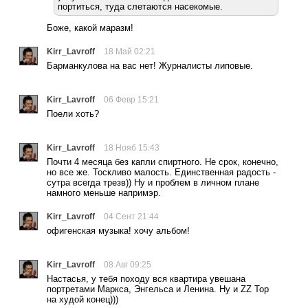
портиться, туда слетаются насекомые.
Боже, какой маразм!
Kirr_Lavroff
18 Май 02:21
Барманкулова на вас нет! Журналисты липовые.
Kirr_Lavroff
06 Февр 15:21
Поели хоть?
Kirr_Lavroff
18 Нояб 15:43
Почти 4 месяца без капли спиртного. Не срок, конечно,
но все же. Тоскливо малость. Единственная радость -
сутра всегда трезв)) Ну и проблем в личном плане
намного меньше напримэр.
Kirr_Lavroff
04 Сент 21:44
офигенская музыка! хочу альбом!
Kirr_Lavroff
08 Авг 09:25
Настасья, у тебя походу вся квартира увешана
портретами Маркса, Энгельса и Ленина. Ну и ZZ Top
на худой конец)))