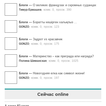
Блоги
—
О великих французах и скромных суданцах
Тимур Ермашев
,
комм.: 0
,
просм.: 390
Блоги
—
Боратты кешірген xалықпыз ...
GONZO
,
комм.: 0
,
просм.: 123
Блоги
—
Задрот vs красавчик
GONZO
,
комм.: 0
,
просм.: 175
Блоги
—
Материнство – как преграда или награда?
Полина Шиманская
,
комм.: 0
,
просм.: 1025
Блоги
—
Новогодняя елка как символ жизни!
GONZO
,
комм.: 0
,
просм.: 197
Сейчас online
А также 82 гостя