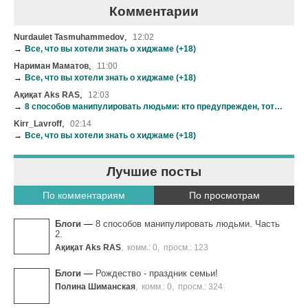
Комментарии
,
Nurdaulet Tasmuhammedov
12:02
→
Все, что вы хотели знать о хиджаме (+18)
,
Нариман Маматов
11:00
→
Все, что вы хотели знать о хиджаме (+18)
,
Ақиқат Aks RAS
12:03
→
8 способов манипулировать людьми: кто предупрежден, тот вооружен
,
Kirr_Lavroff
02:14
→
Все, что вы хотели знать о хиджаме (+18)
Лучшие посты
По комментариям
По просмотрам
Блоги
—
8 способов манипулировать людьми. Часть
2.
Ақиқат Aks RAS
,
комм.: 0
,
просм.: 123
Блоги
—
Рождество - праздник семьи!
Полина Шиманская
,
комм.: 0
,
просм.: 324