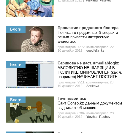
11 декабря 2012
Alexandr Vasilyev
Проклятие продажного блогера
Блоги
Почитал о продажных блогерах и
решил привести интересную
аналогию.
просмотров: 7272
,
комментариев: 22
10 декабря 2012
goodfella_kz
Серикова не даст. #mediablogkz
Блоги
АБСОЛЮТНО НЕ ШАРЯЩИЙ В
ПОЛИТИКЕ МИКРОБЛОГЕР (как я,
например) НАЧИНАЕТ ПОСТИТЬ...
просмотров: 9511
,
комментариев: 28
10 декабря 2012
Serikava
Групповой иск
Блоги
Сайт Gonzo.kz данным документом
выдвигает обвинение.
просмотров: 8304
,
комментариев: 23
10 декабря 2012
Yerzhan Rashev