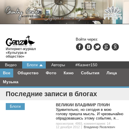
Войти через:
Интернет-журнал
«Культура и
общество»
Видео
Блоги
Авторы
#Казнет150
Все
Общество
Фото
Кино
События
Лица
Музыка
Последние записи в блогах
ВЕЛИКИЙ ВЛАДИМИР ПУКИН
Блоги
Удивительно, но сегодня в мою
голову пришла мысль. И чрезвычайно
обрадовавшись этому событию, я...
просмотров: 4993
,
комментариев: 14
12 декабря 2012
Владимир Яковлевич