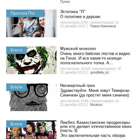
Пукин
Эстетика "П"
Прогноз Погоды
О политике и дерьме
просмотров: 5797
,
комментариев: 12
12 декабря 2012
Павел Банников
Мужской монолог
Блоги
Очень много бабских постов и видео
на Гонзо. И все какие-то нозяще-
полоскательного толка. А...
просмотров: 41202
,
комментариев: 78
12 декабря 2012
goodfella_kz
Несмертный грех
Блоги
Здравствуйте. Меня зовут Темирхан
Синичкин (да простят меня синички).
просмотров: 5068
,
комментариев: 16
11 декабря 2012
Nicakos
Ликбез: Казахстанские продюсеры
Блоги
или кто делает отечественное кино
(часть 3)
Это заключительная часть обзора