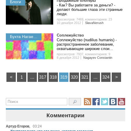
Продажные блогеры
Блоги
- Как? Вы работаете за деньги? -
делают большие глаза эти странные
люди.
просмотров: 7469
,
комментариев: 23
10 декабря 2012
SlavaNerush
Соплежуйство
Бухта Нагаева
Соплежуйство (nudilius humanis) -
распространенное заболевание,
охватывающее широкие слои...
просмотров: 7937
,
комментариев: 9
8 декабря 2012
Nagayev Constantin
<
1
…
317
318
319
320
321
…
324
>
Комментарии
,
Артур Егоров
03:24