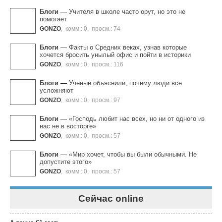
Блоги
—
Учителя в школе часто орут, но это не
помогает
GONZO
,
комм.: 0
,
просм.: 74
Блоги
—
Факты о Средних веках, узнав которые
хочется бросить унылый офис и пойти в историки
GONZO
,
комм.: 0
,
просм.: 116
Блоги
—
Ученые объяснили, почему люди все
усложняют
GONZO
,
комм.: 0
,
просм.: 97
Блоги
—
«Господь любит нас всех, но ни от одного из
нас не в восторге»
GONZO
,
комм.: 0
,
просм.: 57
Блоги
—
«Мир хочет, чтобы вы были обычными. Не
допустите этого»
GONZO
,
комм.: 0
,
просм.: 57
Сейчас online