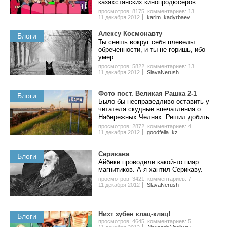
казахстанских кинопродюсеров.
просмотров: 8175
,
комментариев: 13
11 декабря 2012
karim_kadyrbaev
Алексу Космонавту
Блоги
Ты сеешь вокруг себя плевелы
обреченности, и ты не горишь, ибо
умер.
просмотров: 5822
,
комментариев: 13
11 декабря 2012
SlavaNerush
Фото пост. Великая Рашка 2-1
Блоги
Было бы несправедливо оставить у
читателя скудные впечатления о
Набережных Челнах. Решил добить...
просмотров: 2872
,
комментариев: 4
11 декабря 2012
goodfella_kz
Серикава
Блоги
Айбеки проводили какой-то пиар
магнитиков. А я хантил Серикаву.
просмотров: 3421
,
комментариев: 7
11 декабря 2012
SlavaNerush
Нихт зубен клац-клац!
Блоги
просмотров: 4645
,
комментариев: 5