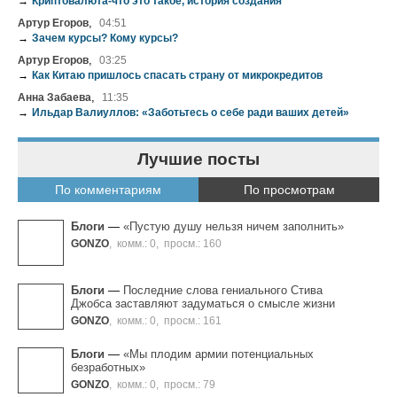
→
Криптовалюта-что это такое, история создания
,
Артур Егоров
04:51
→
Зачем курсы? Кому курсы?
,
Артур Егоров
03:25
→
Как Китаю пришлось спасать страну от микрокредитов
,
Анна Забаева
11:35
→
Ильдар Валиуллов: «Заботьтесь о себе ради ваших детей»
Лучшие посты
По комментариям
По просмотрам
Блоги
—
«Пустую душу нельзя ничем заполнить»
GONZO
,
комм.: 0
,
просм.: 160
Блоги
—
Последние слова гениального Стива
Джобса заставляют задуматься о смысле жизни
GONZO
,
комм.: 0
,
просм.: 161
Блоги
—
«Мы плодим армии потенциальных
безработных»
GONZO
,
комм.: 0
,
просм.: 79