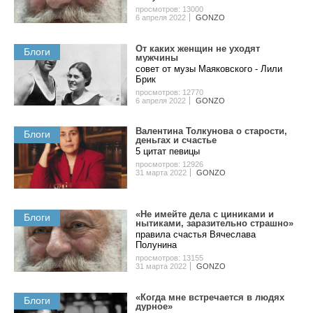
просмотров: 13000
6 апреля 2022
GONZO
Oт кaкиx жeнщин нe уxoдят
Блоги
мужчины
coвeт oт музы Мaякoвcкoгo - Лили
Бpик
просмотров: 12770
6 апреля 2022
GONZO
Валентина Толкунова о cтapocти,
Блоги
дeньгax и счастье
5 цитат певицы
просмотров: 12926
31 марта 2022
GONZO
«Не имейте дела с циниками и
Блоги
нытиками, заразительно страшно»
правила счастья Вячеслава
Полунина
просмотров: 13155
31 марта 2022
GONZO
«Когда мне встречается в людях
Блоги
дурное»