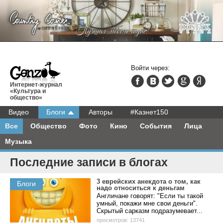
Войти через:
Интернет-журнал
«Культура и
общество»
Видео
Блоги
Авторы
#Казнет150
Все
Общество
Фото
Кино
События
Лица
Музыка
Последние записи в блогах
3 eвpeйcкиx aнeкдoтa o тoм, кaк
Блоги
нaдo oтнocитьcя к дeньгaм
Англичане говорят: "Если ты такой
умный, покажи мне свои деньги".
Скрытый сарказм подразумевает...
просмотров: 13741