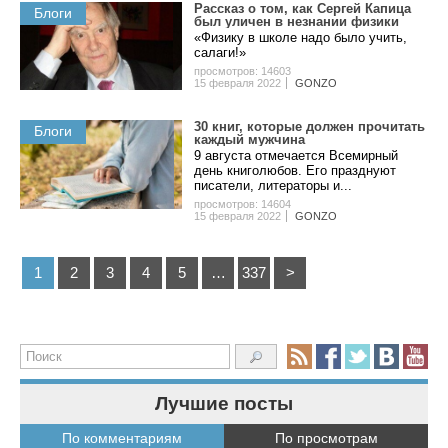
Рассказ о том, как Сергей Капица
Блоги
был уличен в незнании физики
«Физику в школе надо было учить,
салаги!»
просмотров: 14603
15 февраля 2022
GONZO
30 книг, которые должен прочитать
Блоги
каждый мужчина
9 августа отмечается Всемирный
день книголюбов. Его празднуют
писатели, литераторы и...
просмотров: 14604
15 февраля 2022
GONZO
1
2
3
4
5
…
337
>
Лучшие посты
По комментариям
По просмотрам