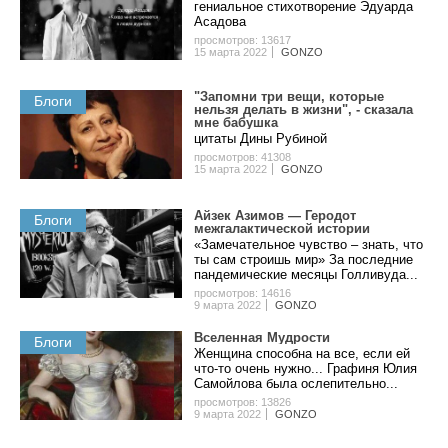
гениальное стихотворение Эдуарда
Асадова
просмотров: 13617
15 марта 2022
GONZO
"Запомни три вещи, которые
Блоги
нельзя делать в жизни", - сказала
мне бабушка
цитаты Дины Рубиной
просмотров: 41308
15 марта 2022
GONZO
Айзек Азимов — Геродот
Блоги
межгалактической истории
«Замечательное чувство – знать, что
ты сам строишь мир» За последние
пандемические месяцы Голливуда...
просмотров: 14616
9 марта 2022
GONZO
Вселенная Мудрости
Блоги
Женщина способна на все, если ей
что-то очень нужно... Графиня Юлия
Самойлова была ослепительно...
просмотров: 13826
9 марта 2022
GONZO