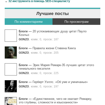
→
32 инструмента в помощь SEO-специалисту
Лучшие посты
По комментариям
По просмотрам
Блоги
—
20 успокаивающих душу цитат Пауло
Коэльо
GONZO
,
комм.: 0
,
просм.: 187
Блоги
—
Правила жизни Стивена Кинга
GONZO
,
комм.: 0
,
просм.: 205
Блоги
—
Эрих Мария Ремарк-35 лучших цитат этого
гениального писателя
GONZO
,
комм.: 0
,
просм.: 225
Блоги
—
Герберт Уэллс. «Об уме и умничанье»
GONZO
,
комм.: 0
,
просм.: 197
Блоги
—
«Единственное, чего не хватает Ремарку,
это глубины, сложности и изысканности»