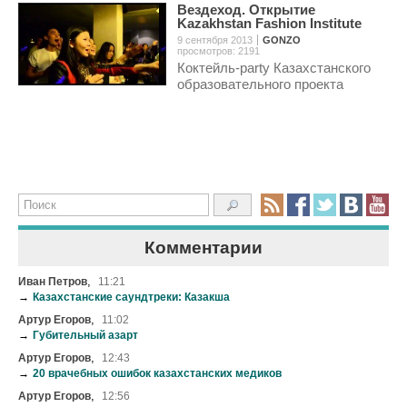
Вездеход. Открытие
Kazakhstan Fashion Institute
9 сентября 2013
GONZO
просмотров: 2191
Коктейль-party Казахстанского
образовательного проекта
Комментарии
,
Иван Петров
11:21
→
Казахстанские саундтреки: Казакша
,
Артур Егоров
11:02
→
Губительный азарт
,
Артур Егоров
12:43
→
20 врачебных ошибок казахстанских медиков
,
Артур Егоров
12:56