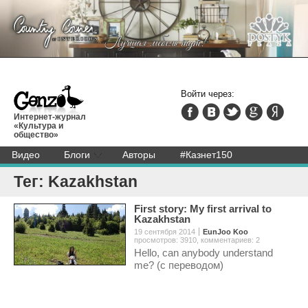
Войти через:
Интернет-журнал
«Культура и
общество»
Видео
Блоги
Авторы
#Казнет150
Тег: Kazakhstan
First story: My first arrival to
Kazakhstan
19 сентября 2014
EunJoo Koo
просмотров: 3910
,
комментариев: 2
Hello, can anybody understand
me? (с переводом)