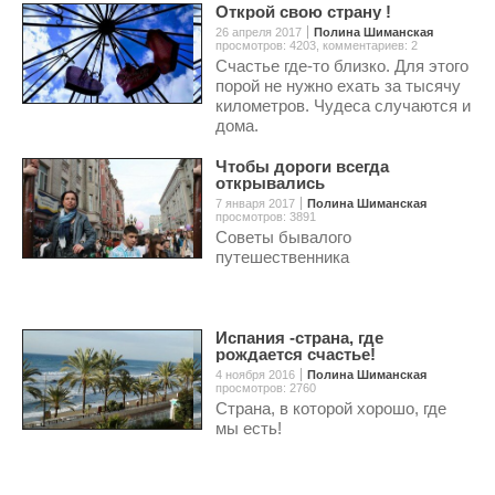
Открой cвою страну !
26 апреля 2017
Полина Шиманская
просмотров: 4203
,
комментариев: 2
Счастье где-то близко. Для этого
порой не нужно ехать за тысячу
километров. Чудеса случаются и
дома.
Чтобы дороги всегда
открывались
7 января 2017
Полина Шиманская
просмотров: 3891
Советы бывалого
путешественника
Испания -страна, где
рождается счастье!
4 ноября 2016
Полина Шиманская
просмотров: 2760
Cтрана, в которой хорошо, где
мы есть!