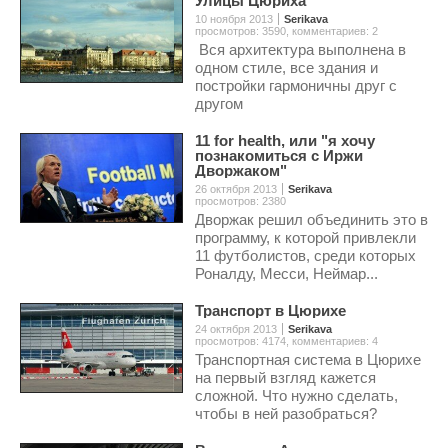
Улицы Цюриха
10 ноября 2013
Serikava
просмотров: 3590
,
комментариев: 2
Вся архитектура выполнена в
одном стиле, все здания и
постройки гармоничны друг с
другом
11 for health, или "я хочу
познакомиться с Иржи
Дворжаком"
26 октября 2013
Serikava
просмотров: 2380
Дворжак решил объединить это в
программу, к которой привлекли
11 футболистов, среди которых
Роналду, Месси, Неймар...
Транспорт в Цюрихе
24 октября 2013
Serikava
просмотров: 4174
,
комментариев: 4
Транспортная система в Цюрихе
на первый взгляд кажется
сложной. Что нужно сделать,
чтобы в ней разобраться?