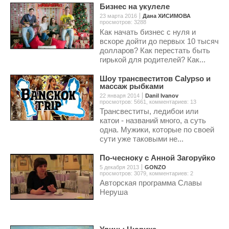
Бизнес на укулеле
23 марта 2016
Дана ХИСИМОВА
просмотров: 3288
Как начать бизнес с нуля и
вскоре дойти до первых 10 тысяч
долларов? Как перестать быть
гирькой для родителей? Как...
Шоу трансвеститов Calypso и
массаж рыбками
22 января 2014
Danil Ivanov
просмотров: 5661
,
комментариев: 13
Трансвеститы, ледибои или
катои - названий много, а суть
одна. Мужики, которые по своей
сути уже таковыми не...
По-чесноку с Анной Загоруйко
5 декабря 2013
GONZO
просмотров: 3079
,
комментариев: 2
Авторская программа Славы
Неруша