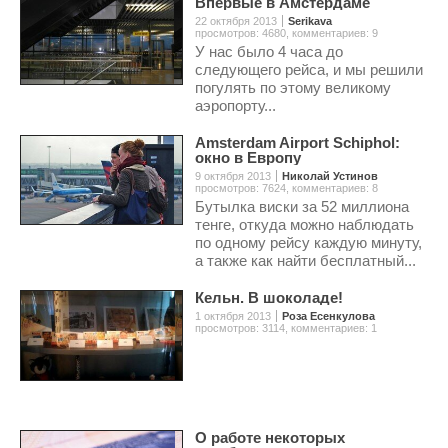
Впервые в Амстердаме
22 октября 2013
Serikava
просмотров: 4680
,
комментариев: 9
У нас было 4 часа до
следующего рейса, и мы решили
погулять по этому великому
аэропорту...
Amsterdam Airport Schiphol:
окно в Европу
9 октября 2013
Николай Устинов
просмотров: 7624
,
комментариев: 8
Бутылка виски за 52 миллиона
тенге, откуда можно наблюдать
по одному рейсу каждую минуту,
а также как найти бесплатный...
Кельн. В шоколаде!
1 октября 2013
Роза Есенкулова
просмотров: 3114
,
комментариев: 1
О работе некоторых