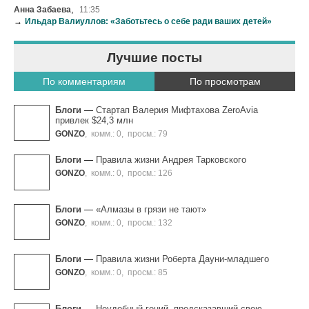
,
Анна Забаева
11:35
→
Ильдар Валиуллов: «Заботьтесь о себе ради ваших детей»
Лучшие посты
По комментариям
По просмотрам
Блоги
—
Стартап Валерия Мифтахова ZeroAvia
привлек $24,3 млн
GONZO
,
комм.: 0
,
просм.: 79
Блоги
—
Правила жизни Андрея Тарковского
GONZO
,
комм.: 0
,
просм.: 126
Блоги
—
«Алмазы в грязи не тают»
GONZO
,
комм.: 0
,
просм.: 132
Блоги
—
Правила жизни Роберта Дауни-младшего
GONZO
,
комм.: 0
,
просм.: 85
Блоги
—
Неудобный гений, предсказавший свою