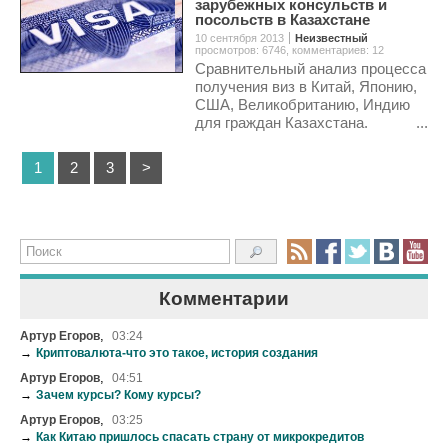
зарубежных консульств и
посольств в Казахстане
10 сентября 2013
Неизвестный
просмотров: 6746
,
комментариев: 12
Сравнительный анализ процесса
получения виз в Китай, Японию,
США, Великобританию, Индию
для граждан Казахстана. ...
1
2
3
>
Комментарии
,
Артур Егоров
03:24
→
Криптовалюта-что это такое, история создания
,
Артур Егоров
04:51
→
Зачем курсы? Кому курсы?
,
Артур Егоров
03:25
→
Как Китаю пришлось спасать страну от микрокредитов