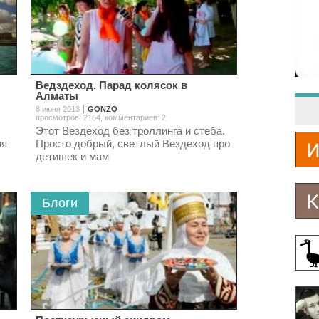
Ведздеход. Парад колясок в
Алматы
8 июня 2013
GONZO
просмотров: 2164
,
комментариев: 2
Этот Вездеход без троллинга и стеба.
ия
Просто добрый, светлый Вездеход про
детишек и мам
Блоги