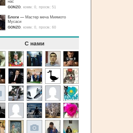
нас
GONZO
,
комм.: 0
,
просм.: 51
Блоги
—
Мастер меча Миямото
Мусаси
GONZO
,
комм.: 0
,
просм.: 60
С нами