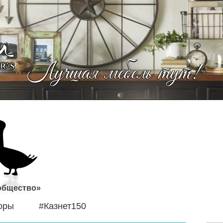
 общество»
оры
#Казнет150