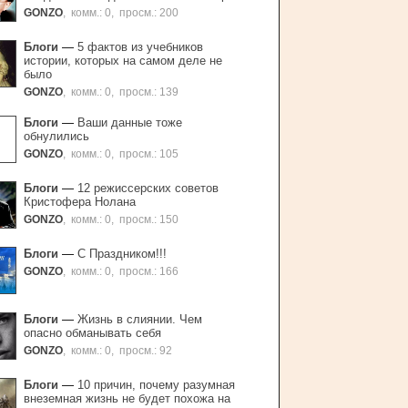
GONZO
,
комм.: 0
,
просм.: 200
Блоги
—
5 фактов из учебников
истории, которых на самом деле не
было
GONZO
,
комм.: 0
,
просм.: 139
Блоги
—
Ваши данные тоже
обнулились
GONZO
,
комм.: 0
,
просм.: 105
Блоги
—
12 режиссерских советов
Кристофера Нолана
GONZO
,
комм.: 0
,
просм.: 150
Блоги
—
С Праздником!!!
GONZO
,
комм.: 0
,
просм.: 166
Блоги
—
Жизнь в слиянии. Чем
опасно обманывать себя
GONZO
,
комм.: 0
,
просм.: 92
Блоги
—
10 причин, почему разумная
внеземная жизнь не будет похожа на