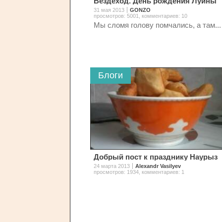
Вездеход. День рождения Луины
31 мая 2013
GONZO
просмотров: 5001
,
комментариев: 10
Мы сломя голову помчались, а там..
Блоги
Добрый пост к празднику Наурыз
24 марта 2013
Alexandr Vasilyev
просмотров: 1934
,
комментариев: 1