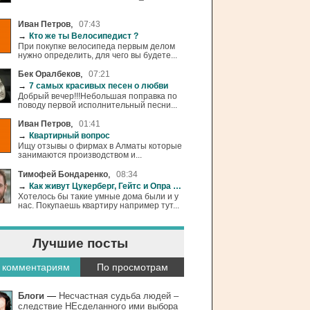
,
Иван Петров
07:43
→
Кто же ты Велосипедист ?
При покупке велосипеда первым делом
нужно определить, для чего вы будете...
,
Бек Оралбеков
07:21
→
7 самых красивых песен о любви
Добрый вечер!!!Небольшая поправка по
поводу первой исполнительный песни...
,
Иван Петров
01:41
→
Квартирный вопрос
Ищу отзывы о фирмах в Алматы которые
занимаются производством и...
,
Тимофей Бондаренко
08:34
→
Как живут Цукерберг, Гейтс и Опра Уинфри
Хотелось бы такие умные дома были и у
нас. Покупаешь квартиру например тут...
Лучшие посты
 комментариям
По просмотрам
Блоги
—
Несчастная судьба людей –
следствие НЕсделанного ими выбора