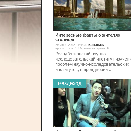
Интересные факты о жителях
столицы.
29 июня 2013
Rinat_Balgabaev
просмотров: 4855
,
комментариев: 6
Республиканский научно-
исследовательский институт изучен
проблем научно-исследовательских
институтов, в преддверии...
Вездеход