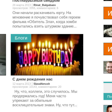
Постнаурызный синдром
26 марта 2013
Rinat_Balgabaev
просмотров: 3355
,
комментариев: 6
.
Они начали раскачивать юрту. На
мгновение я почувствовал себя героем
фильма «Обитель Зла», когда зомби
попытались взять штурмом здание...
Блоги
С днем рождения нас
12 марта 2013
SlavaNerush
просмотров: 10143
,
комментариев: 20
Ну, что, коллеги, это случилось. Мы
продержались год! Меня часто
По
упрекают за обильные
восклицательные знаки. Ну, что тут...