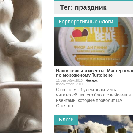
Тег: праздник
Корпоративные блоги
Наши кейсы и ивенты. Мастер-кла
по мороженому Tuttobene
12 сентября 2013
Чеснок
просмотров: 2077
Отныне мы будем знакомить
читателей нашего блога с кейсами и
ивентами, которые проводит DA
Chesnok
Блоги