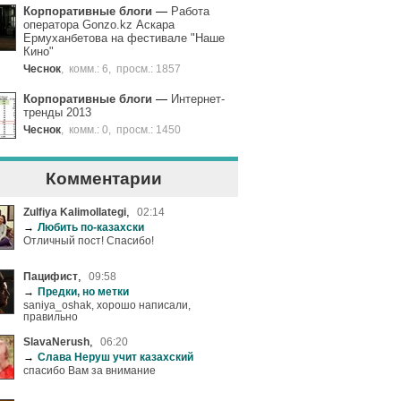
Корпоративные блоги
—
Работа
оператора Gonzo.kz Аскара
Ермуханбетова на фестивале "Наше
Кино"
Чеснок
,
комм.: 6
,
просм.: 1857
Корпоративные блоги
—
Интернет-
тренды 2013
Чеснок
,
комм.: 0
,
просм.: 1450
Комментарии
,
Zulfiya Kalimollategi
02:14
→
Любить по-казахски
Отличный пост! Спасибо!
,
Пацифист
09:58
→
Предки, но метки
saniya_oshak, хорошо написали,
правильно
,
SlavaNerush
06:20
→
Слава Неруш учит казахский
спасибо Вам за внимание