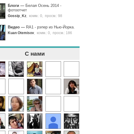
Блоги
—
Белая Осень 2014 -
фотоотчет
Gossip_Kz
,
комм.: 0
,
просм.: 98
Видео
—
RA1 - рэпер из Нью-Йорка.
Kuan Otemisov
,
комм.: 0
,
просм.: 186
С нами