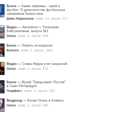
Блоги
—
Какие эмблемы - такой и
футбол. О дилетантстве футбольных
чиновников Казахстана.
Дима Абдразаков
,
комм.: 14
,
просм.: 217
Видео
—
Автопилот с Толегеном
Байтукеновым, выпуск №1
Gonzo
,
комм.: 9
,
просм.: 509
Блоги
—
Любить по-казахски
Barkorn
,
комм.: 5
,
просм.: 1065
Видео
—
Слава Неруш учит казахский
Gonzo
,
комм.: 4
,
просм.: 523
Блоги
—
Музей "Гранд-макет Россия"
в Санкт-Петербурге
Пацифист
,
комм.: 2
,
просм.: 130
Вездеход
—
Белая Осень в Алматы
Gonzo
,
комм.: 1
,
просм.: 390