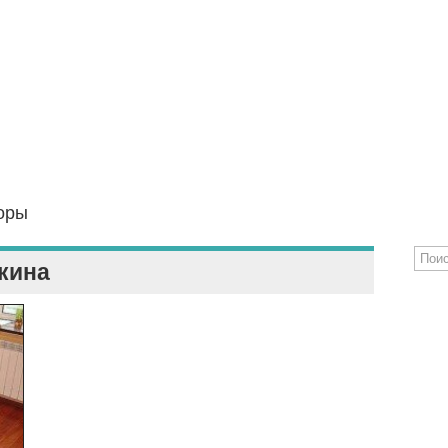
оры
кина