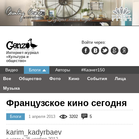
Войти через:
Интернет-журнал
«Культура и
общество»
Видео
Блоги
Авторы
#Казнет150
Все
Общество
Фото
Кино
События
Лица
Музыка
Французское кино сегодня
Блоги
1 апреля 2013
3202
5
karim_kadyrbaev
с нами с 25 ноября 2012