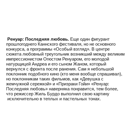
Ренуар: Последняя любовь.
Еще один фигурант
прошлогоднего Каннского фестиваля, но не основного
конкурса, а программы «Особый взгляд». В центре
сюжета любовный треугольник возникший между великим
импрессионистом Огюстом Ренуаром, его молодой
натурщицей Андреа и его сыном Жаном, который
вернулся с фронта после ранения. Сам я небольшой
поклонник подобного кино (кто меня вообще спрашивал),
но поклонникам таких фильмов, как «Девушка с
жемчужной сережкой» и «Призраки Гойи» «Ренуар:
Последняя любовь» наверняка понравится, тем более,
что режиссер Жиль Бурдо выполнил свою картину
исключительно в теплых и пастельных тонах.