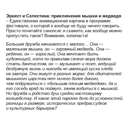
Эрнест и Селестина: приключения мышки и медведя
– Единственная анимационная картина в программе
фестиваля, о которой я вообще не буду ничего говорить.
Просто почитайте синопсис и скажите, как вообще можно
пропустить такое? Внимание, копипаста!
Большая дружба начинается с малого… Она —
маленькая мышка, он — огромный медведь. Она —
ребенок, он — взрослый. Она мечтает быть
художницей, хотя по правилам своего мира должна
стать дантистом, он — музыкант и поэт, ведущий
бездумную жизнь и никогда не имеющий куска хлеба
на завтра. Они живут в разных мирах: для обитателей
мышиного царства нет ничего более дикого,
чем подружиться с «большим плохим медведем», да и
его соседи вряд ли поймут, зачем водиться с мышкой.
Но дружба и родство душ сродни настоящему
волшебству. И какое этой парочке дело до условностей,
разницы в размере, исторических предрассудков
и культурных барьеров?