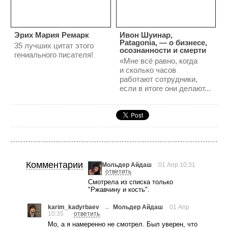
Эрих Мария Ремарк
Ивон Шуинар,
Patagonia, — о бизнесе,
35 лучших цитат этого
осознанности и смерти
гениального писателя!
«Мне всё равно, когда
и сколько часов
работают сотрудники,
если в итоге они делают...
Комментарии
Мольдер Айдаш
01 Апр 10:31
ответить
Смотрела из списка только
"Ржавчину и кость".
karim_kadyrbaev
→
Мольдер Айдаш
01 Апр
10:35
ответить
Мо, а я намеренно не смотрел. Был уверен, что