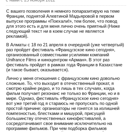
С вашего позволения я немного попаразитирую на теме
Франции, поднятой Алевтиной Мадьяровой в первом
выпуске программы «Поехали!», тем более, что повод
для этого есть и для меня лично очень приятный (Ниже
следующий текст ни в коем случае не является
рекламой).
В Алматы с 18 по 21 апреля в очередной (уже четвертый)
раз пройдет фестиваль «Французское кино сегодня»,
организованный совместными усилиями компаний
Unifrance Films и киноцентром «Арман». В этот раз
фестиваль пройдет в рамках года Франции в Казахстане
(и такое бывает, оказывается).
Лично у меня отношения с французским кино довольно
сложные. То, что выходит в отечественный прокат, я
смотрю крайне редко, и то лишь в тех случаях, когда
фильм получает резонанс не только во Франции, но и в
мире. Однако, фестиваль «Французское кино сегодня»
вот уже третий год я стараюсь не пропускать по одной
простой причине: организаторы не гонятся за излишней
помпезностью, блестками и мишурой, присущей
большинству отечественных кинофестивалей, а
сосредотачивают свое внимание исключительно на
программе фильмов. При чем подборка фильмов