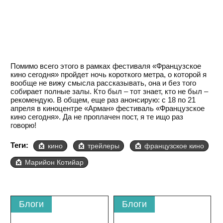
Помимо всего этого в рамках фестиваля «Французское
кино сегодня» пройдет ночь короткого метра, о которой я
вообще не вижу смысла рассказывать, она и без того
собирает полные залы. Кто был – тот знает, кто не был –
рекомендую. В общем, еще раз анонсирую: с 18 по 21
апреля в киноцентре «Арман» фестиваль «Французское
кино сегодня». Да не проплачен пост, я те ищо раз
говорю!
Теги:
кино
трейлеры
французское кино
Марийон Котийар
Блоги
Блоги