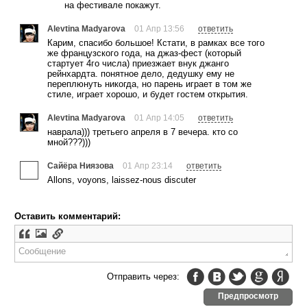
на фестивале покажут.
Alevtina Madyarova
01 Апр 13:56
ответить
Карим, спасибо большое! Кстати, в рамках все того
же французского года, на джаз-фест (который
стартует 4го числа) приезжает внук джанго
рейнхардта. понятное дело, дедушку ему не
переплюнуть никогда, но парень играет в том же
стиле, играет хорошо, и будет гостем открытия.
Alevtina Madyarova
01 Апр 14:05
ответить
наврала))) третьего апреля в 7 вечера. кто со
мной???)))
Сайёра Ниязова
01 Апр 23:14
ответить
Allons, voyons, laissez-nous discuter
Оставить комментарий:
Отправить через:
Предпросмотр