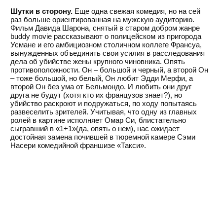
Шутки в сторону.
Еще одна свежая комедия, но на сей
раз больше ориентированная на мужскую аудиторию.
Фильм Давида Шарона, снятый в старом добром жанре
buddy movie рассказывают о полицейском из пригорода
Усмане и его амбициозном столичном коллеге Франсуа,
вынужденных объединить свои усилия в расследования
дела об убийстве жены крупного чиновника. Опять
противоположности. Он – большой и черный, а второй Он
– тоже большой, но белый, Он любит Эдди Мерфи, а
второй Он без ума от Бельмондо. И любить они друг
друга не будут (хотя кто их французов знает?), но
убийство раскроют и подружаться, по ходу попытаясь
развеселить зрителей. Учитывая, что одну из главных
ролей в картине исполняет Омар Си, блистательно
сыгравший в «1+1»(да, опять о нем), нас ожидает
достойная замена почившей в тюремной камере Сэми
Насери комедийной франшизе «Такси».