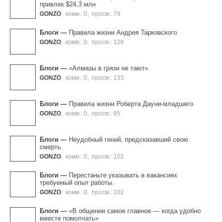
привлек $24,3 млн
GONZO
,
комм.: 0
,
просм.: 79
Блоги
—
Правила жизни Андрея Тарковского
GONZO
,
комм.: 0
,
просм.: 128
Блоги
—
«Алмазы в грязи не тают»
GONZO
,
комм.: 0
,
просм.: 133
Блоги
—
Правила жизни Роберта Дауни-младшего
GONZO
,
комм.: 0
,
просм.: 85
Блоги
—
Неудобный гений, предсказавший свою
смерть
GONZO
,
комм.: 0
,
просм.: 102
Блоги
—
Перестаньте указывать в вакансиях
требуемый опыт работы.
GONZO
,
комм.: 0
,
просм.: 102
Блоги
—
«В общении самое главное — когда удобно
вместе помолчать»