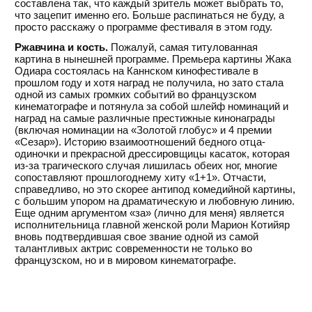
составлена так, что каждый зритель может выбрать то,
что зацепит именно его. Больше распинаться не буду, а
просто расскажу о программе фестиваля в этом году.
Ржавчина и кость.
Пожалуй, самая титулованная
картина в нынешней программе. Премьера картины Жака
Одиара состоялась на Каннском кинофестивале в
прошлом году и хотя наград не получила, но зато стала
одной из самых громких событий во французском
кинематографе и потянула за собой шлейф номинаций и
наград на самые различные престижные кинонаграды
(включая номинации на «Золотой глобус» и 4 премии
«Сезар»). Историю взаимоотношений бедного отца-
одиночки и прекрасной дрессировщицы касаток, которая
из-за трагического случая лишилась обеих ног, многие
сопоставляют прошлогоднему хиту «1+1». Отчасти,
справедливо, но это скорее антипод комедийной картины,
с большим упором на драматическую и любовную линию.
Еще одним аргументом «за» (лично для меня) является
исполнительница главной женской роли Марион Котийяр
вновь подтвердившая свое звание одной из самой
талантливых актрис современности не только во
французском, но и в мировом кинематографе.