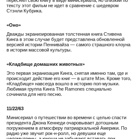
переснял свою книгу в виде минисериала, но близкий по
тексту этот фильм не идет в сравнение с шедевром
Стэнли Кубрика.
«Оно»
Дважды экранизированная толстенная книга Стивена
Кинга в этом случае будет представлена обновленной
версией истории Пеннивайза — самого страшного клоуна
в истории массовой культуры.
«Кладбище домашних животных»
Это первая экранизация Кинга, снятая именно там, где и
происходит действие его книг — в штате Мэн. Кроме того,
«Кладбище» навсегда вошло в историю поп-музыки.
Любимая группа Кинга The Ramones специально
сочинила для него песню.
11/22/63
Минисериал о путешествии во времени с целью спасти
президента Джона Кеннеди очаровывает дотошным
погружением в атмосферу патриархальной Америки. По
радио уже звучит рок-н-ролл, но девушки еще
целомудрены, а юноши не забывают вставать при