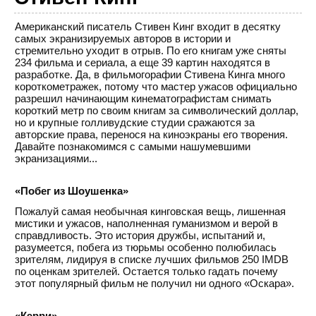
Американский писатель Стивен Кинг входит в десятку
самых экранизируемых авторов в истории и
стремительно уходит в отрыв. По его книгам уже сняты
234 фильма и сериала, а еще 39 картин находятся в
разработке. Да, в фильмогорафии Стивена Кинга много
короткометражек, потому что мастер ужасов официально
разрешил начинающим кинематографистам снимать
короткий метр по своим книгам за символический доллар,
но и крупные голливудские студии сражаются за
авторские права, перенося на киноэкраны его творения.
Давайте познакомимся с самыми нашумевшими
экранизациями...
«Побег из Шоушенка»
Пожалуй самая необычная кинговская вещь, лишенная
мистики и ужасов, наполненная гуманизмом и верой в
справдливость. Это история дружбы, испытаний и,
разумеется, побега из тюрьмы особенно полюбилась
зрителям, лидируя в списке лучших фильмов 250 IMDB
по оценкам зрителей. Остается только гадать почему
этот популярный фильм не получил ни одного «Оскара».
«Кэрри»