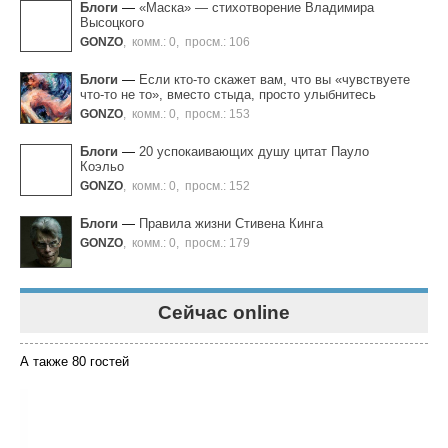
Блоги
—
«Маска» — cтихотворение Владимира
Высоцкого
GONZO
,
комм.: 0
,
просм.: 106
Блоги
—
Если кто-то скажет вам, что вы «чувствуете
что-то не то», вместо стыда, просто улыбнитесь
GONZO
,
комм.: 0
,
просм.: 153
Блоги
—
20 успокаивающих душу цитат Пауло
Коэльо
GONZO
,
комм.: 0
,
просм.: 152
Блоги
—
Правила жизни Стивена Кинга
GONZO
,
комм.: 0
,
просм.: 179
Сейчас online
А также 80 гостей