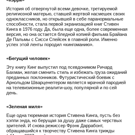
История об отвергнутой всеми девочке, третируемой
религиозной матерью, ставшей жертвой насмешек своих
одноклассников, но открывшей в себе паранормальные
способности, стала первой экранизацией книг Стивен
Кинга в 1976 году. Да, была еще одна, более современная
версия, но она остается бледной копией фильма Брайана
Де Пальмы с Сисси Спейсек в главной роли. Именно
успех этой ленты породил «кингоманию».
«Бегущий человек»
Эту книгу Кинг выпустил под псевдонимом Ричард
Бахман, желая сменить стиль и избежать груза ожиданий
преданных поклонников. Футуристический боевик с
Арнольдом Шварценеггером является мрачной пародией
на телевизионные реалити-шоу, популярной и по сей
день.
«Зеленая миля»
Еще одна тюремная история Стивена Кинга, пусть без
хэппи энда, но берущая за душу даже самых черствых
зрителей. И снова режиссер Фрэнк Даррабонт,
обращавшийся к творчеству Стивена Кинга трижды