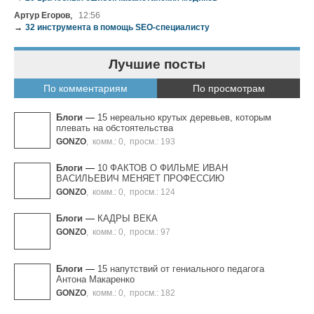
,
Артур Егоров
12:56
→
32 инструмента в помощь SEO-специалисту
Лучшие посты
По комментариям
По просмотрам
Блоги
—
15 нереально крутых деревьев, которым
плевать на обстоятельства
GONZO
,
комм.: 0
,
просм.: 193
Блоги
—
10 ФАКТОВ О ФИЛЬМЕ ИВАН
ВАСИЛЬЕВИЧ МЕНЯЕТ ПРОФЕССИЮ
GONZO
,
комм.: 0
,
просм.: 124
Блоги
—
КАДРЫ ВЕКА
GONZO
,
комм.: 0
,
просм.: 97
Блоги
—
15 напутствий от гениального педагога
Антона Макаренко
GONZO
,
комм.: 0
,
просм.: 182