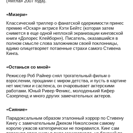
(»Мгла» 2007 года).
«Мизери»
Классический триллер о фанатской одержимости принес
премию «Оскар» актрисе Кэти Бейтс (которая затем
снимется в еще одной неплохой экранизации кинговской
книги «Долорес Клейборн»). Писатель, оказавшийся в
полном смысле слова заложником своей поклонницы,
вдимо олицетворяет потаенные страхи самого Стивена
Кинга.
«Останься со мной»
Режиссер Роб Райнер снял трогательный фильм о
взрослении, прощании с миром детства, и пусть в картине
нет мистики и саспенса, он очаровывает актерскими
работами. Юный Ривер Феникс, молоденький Кифер
Сазерленд и много других замечательных актеров.
«Сияние»
Парадоксальным образом эталонный хоррор по Стивену
Кингу с замечательным Джеком Николсоном самому
королю ужасов категорически не понравился. Кинг сам