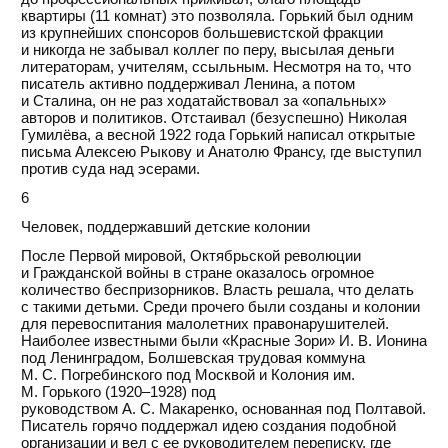
квартиры (11 комнат) это позволяла. Горький был одним
из крупнейших спонсоров большевистской фракции
и никогда не забывал коллег по перу, высылая деньги
литераторам, учителям, ссыльным. Несмотря на то, что
писатель активно поддерживал Ленина, а потом
и Сталина, он не раз ходатайствовал за «опальных»
авторов и политиков. Отстаивал (безуспешно) Николая
Гумилёва, а весной 1922 года Горький написал открытые
письма Алексею Рыкову и Анатолю Франсу, где выступил
против суда над эсерами.
6
Человек, поддержавший детские колонии
После Первой мировой, Октябрьской революции
и Гражданской войны в стране оказалось огромное
количество беспризорников. Власть решала, что делать
с такими детьми. Среди прочего были созданы и колонии
для перевоспитания малолетних правонарушителей.
Наиболее известными были «Красные Зори» И. В. Ионина
под Ленинградом, Болшевская трудовая коммуна
М. С. Погребинского под Москвой и Колония им.
М. Горького (1920–1928) под
руководством А. С. Макаренко, основанная под Полтавой.
Писатель горячо поддержал идею создания подобной
организации и вел с ее руководителем переписку, где