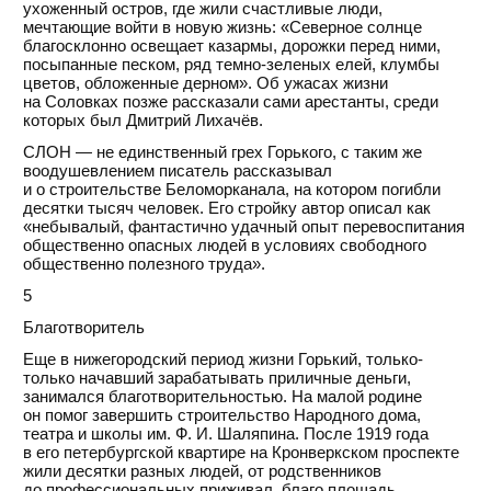
ухоженный остров, где жили счастливые люди,
мечтающие войти в новую жизнь: «Северное солнце
благосклонно освещает казармы, дорожки перед ними,
посыпанные песком, ряд темно-зеленых елей, клумбы
цветов, обложенные дерном». Об ужасах жизни
на Соловках позже рассказали сами арестанты, среди
которых был Дмитрий Лихачёв.
СЛОН — не единственный грех Горького, с таким же
воодушевлением писатель рассказывал
и о строительстве Беломорканала, на котором погибли
десятки тысяч человек. Его стройку автор описал как
«небывалый, фантастично удачный опыт перевоспитания
общественно опасных людей в условиях свободного
общественно полезного труда».
5
Благотворитель
Еще в нижегородский период жизни Горький, только-
только начавший зарабатывать приличные деньги,
занимался благотворительностью. На малой родине
он помог завершить строительство Народного дома,
театра и школы им. Ф. И. Шаляпина. После 1919 года
в его петербургской квартире на Кронверкском проспекте
жили десятки разных людей, от родственников
до профессиональных приживал, благо площадь