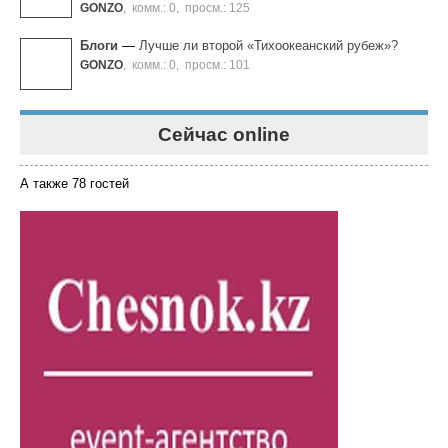
GONZO
,
комм.: 0
,
просм.: 125
Блоги
—
Лучше ли второй «Тихоокеанский рубеж»?
GONZO
,
комм.: 0
,
просм.: 101
Сейчас online
А также 78 гостей