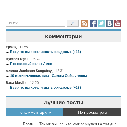
Комментарии
,
Ермек
11:55
→
Все, что вы хотели знать о хиджаме (+18)
,
Rymbek Izgali
05:42
→
Прерванный полет Амре
,
Azamat Jamieson Saugabay
12:31
→
10 мотивирующих цитат Сакена Сейфуллина
,
Baga Muslim
12:20
→
Все, что вы хотели знать о хиджаме (+18)
Лучшие посты
По комментариям
По просмотрам
Блоги
—
Так уж вышло, что муж вернулся на три дня