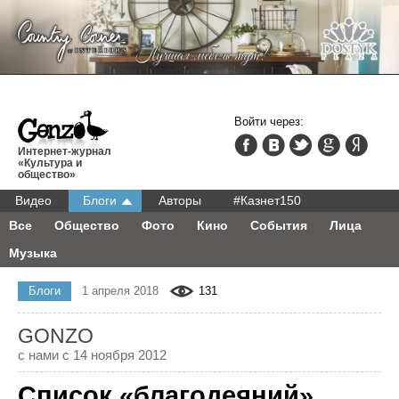
Войти через:
Интернет-журнал
«Культура и
общество»
Видео
Блоги
Авторы
#Казнет150
Все
Общество
Фото
Кино
События
Лица
Музыка
Блоги
1 апреля 2018
131
GONZO
с нами с 14 ноября 2012
Список «благодеяний»