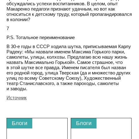
обсуждались успехи воспитанников. В целом, опыт
Макаренко педагоги признают удачным, но вот как
относиться к детскому труду, который пропагандировался
в колонии?
7
P.S. Тотальное переименование
В 30-е годы в СССР ходила шутка, приписываемая Карлу
Радеку: «Мы назвали именем Максима Горького парки,
самолеты, улицы, колхозы. Предлагаю всю нашу жизнь
назвать Максимально Горькой». Самое страшное, что
в этой шутке все правда. Именем писателя был назван
его родной город, улица Тверская (да и множество других
улиц по всему Советскому Союзу), Художественный
театр Станиславского, а также пароходы, самолеты
и заводы.
Источник
Блоги
Блоги