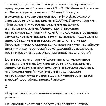
Термин «социалистический реализм» был предложен
председателем Оргкомитета СП СССР Иваном Гронским
в «Литературной газете» от 23 мая 1932 года,
а окончательно закрепился после 1-го Всесоюзного
съезда советских писателей в 1934-м. Именно Горький
«благословил» новое направление на долгую
и счастливую жизнь. Однако, как утверждает
литературовед и критик Лидия Спиридонова, в создании
самой концепции писатель не участвовал. Поддерживая
идею объединения авторов, он мыслил его не как
бюрократическую организацию, подчиненную партийному
диктату, а как творческий союз, дающий возможность
роста и развития самых разных индивидуальностей.
Есть версия, что Горький даже пытался уклониться
от выступления на 1-м съезде советских писателей,
однако он все-таки произнес речь, в которой рассказал,
что коллективный писательский труд поможет
литераторам лучше узнать друга и «перевоспитаться
в людей, достойных великой эпохи».
2
«Буревестник революции» и защитник сталинского
режима
Отношения писателя с советским правительством