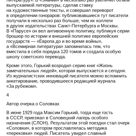
выпускаемой литературы, сделав ставку
на художественные тексты, и совершил переворот
в определении гонораров: публиковавшиеся тут писатели
получали в несколько раз больше, чем их коллеги
в других издательствах Санкт-Петербурга и Москвы.
В «Парусе» он вел антивоенную политику, публикуя серии
брошюр по истории и внешней политике европейских
государств — «Европа до и во время войны»,
а «Всемирная литература» запомнилась тем, что
вместила в себя порядка 120 томов и создала особую
школу советского перевода.
Кроме этого, Горький возродил серию книг «Жизнь
замечательных людей», которая выпускается и сегодня.
Из журналистских инноваций писателя можно вспомнить
анкетирование, проводившееся редакцией журнала
«За рубежом».
4
Автор очерка о Соловках
В июне 1929 года Максим Горький, тогда еще гость
в СССР, приезжал в Соловецкий лагерь особого
назначения (СЛОН). Результатом этой поездки стал очерк
«Соловки», в котором прославлялась методика
«перековки» людей. Писатель увидел славный