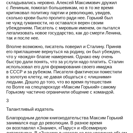
складывались неровно. Алексей Максимович дружил
с Лениным, помогал большевикам, но в то же время
критиковал политику партии и революцию, увидев,
сколько крови было пролито ради нее. Горький был
не чужд гуманности, но оставался верен своим
убеждениям. Писатель с мировым именем, он пытался
легализовать новое государство, как до смерти Ленина,
так и после нее.
Вполне возможно, писатель поверил и Сталину. Приняв
его приглашение вернуться на родину, он был убежден,
что у «вождя» благие намерения. Однако ему очень
быстро дали понять, что за услуги надо платить. Сталин
использовал его для формирования своего имиджа
в СССР и за рубежом. Писателя фактически поместили
в золотую клетку, не давая общаться с «лишними»
людьми. Дошло до того, что во время путешествия
по Волге на спецпароходе «Максим Горький» самому
Горькому частично ограничили общение с командой.
3
Талантливый издатель
Благородным делом книгоиздательства Максим Горький
занимался еще до революции. В разное время
он возглавлял «Знание», «Парус» и «Всемирную
литературу». В «Знании» в несколько раз увеличил объем