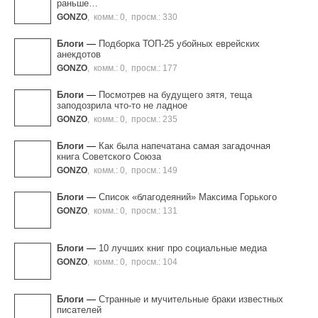
раньше…
GONZO
,
комм.: 0
,
просм.: 330
Блоги
—
Подборка ТОП-25 убойных еврейских
анекдотов
GONZO
,
комм.: 0
,
просм.: 177
Блоги
—
Посмотрев на будущего зятя, теща
заподозрила что-то не ладное
GONZO
,
комм.: 0
,
просм.: 235
Блоги
—
Как была напечатана самая загадочная
книга Советского Союза
GONZO
,
комм.: 0
,
просм.: 149
Блоги
—
Список «благодеяний» Максима Горького
GONZO
,
комм.: 0
,
просм.: 131
Блоги
—
10 лучших книг про социальные медиа
GONZO
,
комм.: 0
,
просм.: 104
Блоги
—
Странные и мучительные браки известных
писателей