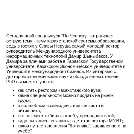
Сегодняшний спецвыпуск "По Чесноку" затрагивает
острую тему - тему казахстанской системы образования,
ведь в гостях у Славы Неруша самый молодой ректор,
руководитель Международного университета
информационных технологий Дамир Шыныбеков. У
Дамира за плечами работа в Таразском Государственом
университете, Казахском Экономическом университете и
Университе международного бизнеса. Из интервью с
доктором экономических наук и обладателем степени
PhD вы можете узнать:
как стать ректором казахстанского вуза;
какие специальности можно продать на рынок
труда;
о волшебном взаимодействии связиста и
айтишника;
кто не смеет отбирать хлеб у преподавателей;
куда пытались затащить в детстве ректора МУИТ;
каков путь становления "ботаника", зацикленного на
учебе?