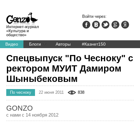
Войти через:
Интернет-журнал
«Культура и
общество»
Видео
Блоги
Авторы
#Казнет150
Спецвыпуск "По Чесноку" с
ректором МУИТ Дамиром
Шыныбековым
По чесноку
22 июня 2011
838
GONZO
с нами с 14 ноября 2012