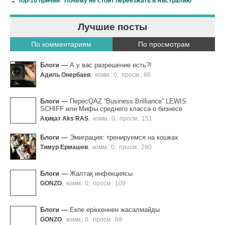
→
Top-10 причин "Почему не стоит переезжать в Австралию"
Лучшие посты
По комментариям
По просмотрам
Блоги
—
А у вас разрешение есть?!
Адиль Онербаев
,
комм.: 0
,
просм.: 86
Блоги
—
ПересQAZ “Business Brilliance” LEWIS
SCHIFF или Мифы среднего класса о бизнесе
Ақиқат Aks RAS
,
комм.: 0
,
просм.: 151
Блоги
—
Эмиграция: тренируемся на кошках
Тимур Ермашев
,
комм.: 0
,
просм.: 280
Блоги
—
Жалтақ инфекциясы
GONZO
,
комм.: 0
,
просм.: 109
Блоги
—
Екпе еріккеннен жасалмайды
GONZO
,
комм.: 0
,
просм.: 89