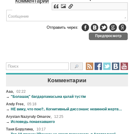
Комментарии
Отправить через:
Предпросмотр
Комментарии
,
Aaa
02:22
→
"Болашақ" бағдарламасына қалай түстім
,
Andy Free
05:18
→
НЕ вижу, что пою?.. Когнитивный диссонанс невинной жертвы нашей эстрады
,
Arystan Nazyruly Omarov
12:25
→
Исповедь понаехавшего
,
Таня Борулина
10:17