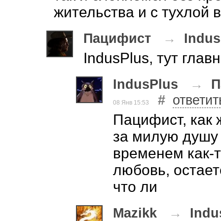
жительства и с тухлой 
Пацифист
→
Indus
IndusPlus, тут глав
IndusPlus
→
П
#
ответит
08 Янв 15:53
Пацифист, как 
за милую душу 
временем как-т
любовь, остает
что ли
Mazikk
→
Indu