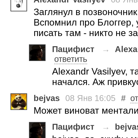
Заглянул в позвоночник.
Вспомнил про Блоггер,
писать там - никто не з
Пацифист
→
Alexa
ответить
Alexandr Vasilyev,
начался. Аж привку
bejvas
08 Янв 16:05
#
о
Может виноват ментали
Пацифист
→
bejva