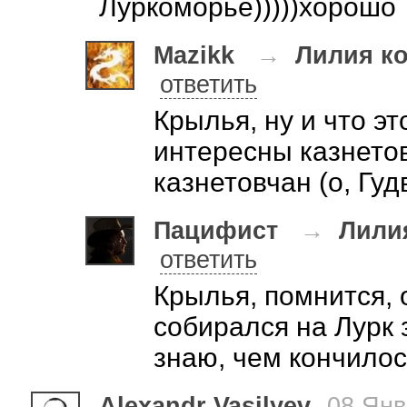
Луркоморье)))))хорошо
Mazikk
→
Лилия к
ответить
Крылья, ну и что э
интересны казнето
казнетовчан (о, Гу
Пацифист
→
Лили
ответить
Крылья, помнится,
собирался на Лурк
знаю, чем кончилос
Alexandr Vasilyev
08 Янв