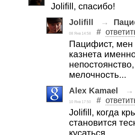
Jolifill, спасибо!
Jolifill
→
Паци
#
ответит
08 Янв 14:58
Пацифист, мен 
казнета именно 
непостоянство,
мелочность...
Alex Kamael
#
ответит
10 Янв 17:50
Jolifill, когда 
становится тес
кусаться.