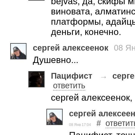
bejvas, да, скифы 
виновата, алматин
платформы, адайцы,
деньги, конечно.
сергей алексеенок
08 Ян
Душевно...
Пацифист
→
серге
ответить
сергей алексеенок, 
сергей алексее
#
ответит
08 Янв 17:04