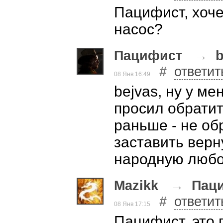
Пацифист, хоче
насос?
Пацифист
→
b
#
ответит
08 Янв 16:49
bejvas, ну у ме
просил обрати
раньше - не об
заставить верн
народную любо
Mazikk
→
Пац
#
ответит
08 Янв 17:15
Пацифист, это 