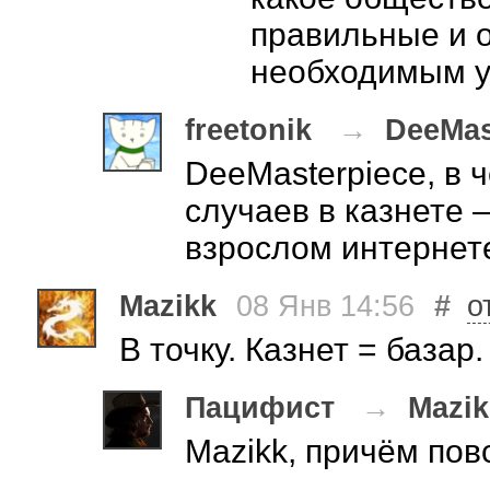
правильные и 
необходимым у
freetonik
→
DeeMas
DeeMasterpiece, в 
случаев в казнете 
взрослом интернет
Mazikk
08 Янв 14:56
#
о
В точку. Казнет = базар.
Пацифист
→
Mazik
Mazikk, причём по