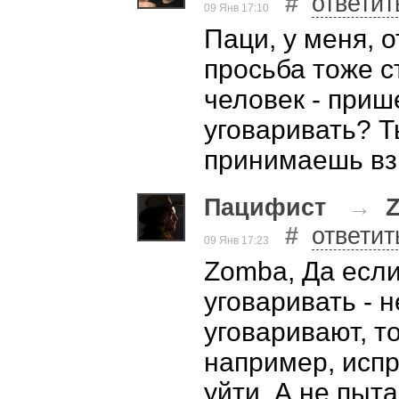
#
ответит
09 Янв 17:10
Паци, у меня, о
просьба тоже с
человек - приш
уговаривать? Т
принимаешь вз
Пацифист
→
#
ответит
09 Янв 17:23
Zomba, Да если
уговаривать - 
уговаривают, т
например, испр
уйти. А не пыт