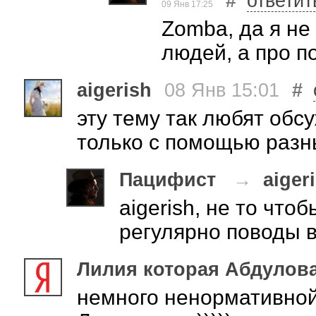
#
ответит
09 Янв 17:25
Zomba, да я не 
людей, а про п
aigerish
08 Янв 15:01
#
эту тему так любят обсу
только с помощью разн
Пацифист
→
aiger
aigerish, не то что
регулярно поводы 
Лилия которая Абдулов
немного ненормативной