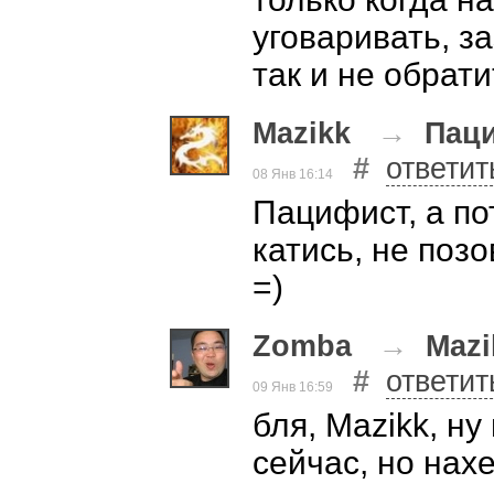
уговаривать, з
так и не обрат
Mazikk
→
Пац
#
ответит
08 Янв 16:14
Пацифист, а по
катись, не поз
=)
Zomba
→
Mazi
#
ответит
09 Янв 16:59
бля, Mazikk, ну
сейчас, но нах