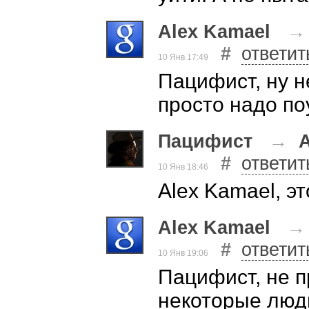
Alex Kamael
#
ответит
10 Янв 17:49
Пацифист, ну не
просто надо по
Пацифист
→
A
#
ответит
10 Янв 18:46
Alex Kamael, э
Alex Kamael
#
ответит
10 Янв 19:06
Пацифист, не п
некоторые люд