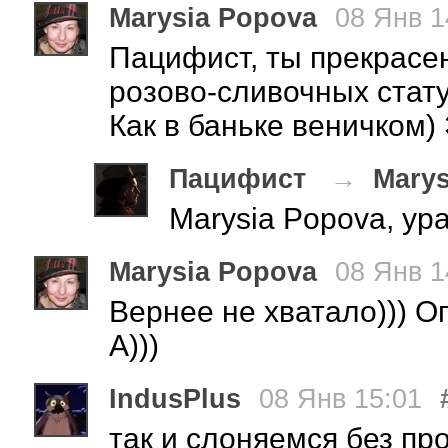
Marysia Popova
08 Янв 1
Пацифист, ты прекрасен
розово-сливочных статус
Как в баньке веничком)
Пацифист
→
Marys
Marysia Popova, ура!
Marysia Popova
08 Янв 1
Вернее не хватало))) О
А)))
IndusPlus
08 Янв 15:01
так и слоняемся без пр