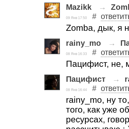
Mazikk
→
Zom
#
ответит
09 Янв 17:50
Zomba, дык, я 
rainy_mo
→
П
#
ответит
08 Янв 16:33
Пацифист, не, м
Пацифист
→
#
ответит
08 Янв 16:44
rainy_mo, ну то
того, как уже 
ресурсах, говор