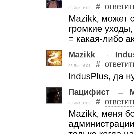
#
ответит
08 Янв 16:02
Mazikk, может 
громкие уходы
= какая-либо а
Mazikk
→
Indu
#
ответит
08 Янв 16:04
IndusPlus, да ну
Пацифист
→
M
#
ответит
08 Янв 16:03
Mazikk, меня б
администрации
только когда н