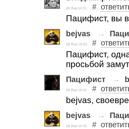
#
ответит
08 Янв 14:51
Пацифист, вы в
bejvas
→
Пац
#
ответит
08 Янв 16:03
Пацифист, одна
просьбой заму
Пацифист
→
b
#
ответит
08 Янв 16:41
bejvas, своевре
bejvas
→
Пац
#
ответит
08 Янв 16:45