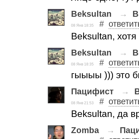
Beksultan
→
B
#
ответит
08 Янв 18:35
Beksultan, хотя
Beksultan
→
B
#
ответит
08 Янв 18:35
гыыыы ))) это 
Пацифист
→
B
#
ответит
08 Янв 21:53
Beksultan, да 
Zomba
→
Пац