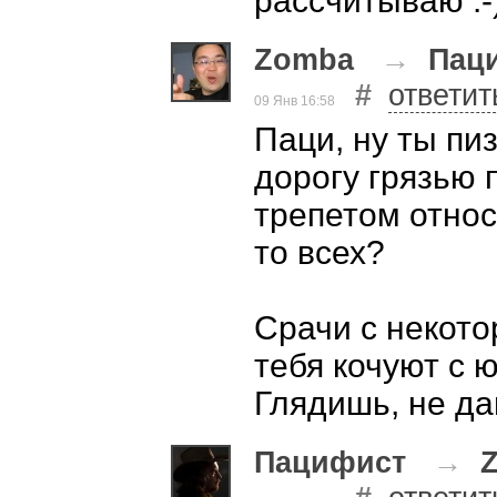
рассчитываю :-
Zomba
→
Пац
#
ответит
09 Янв 16:58
Паци, ну ты пиз
дорогу грязью п
трепетом относ
то всех?
Срачи с некото
тебя кочуют с ю
Глядишь, не дай
Пацифист
→