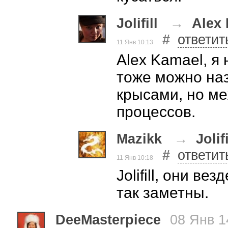
Jolifill
→
Alex
#
ответит
11 Янв 10:13
Alex Kamael, я 
тоже можно наз
крысами, но м
процессов.
Mazikk
→
Jolifi
#
ответит
11 Янв 10:18
Jolifill, они ве
так заметны.
DeeMasterpiece
08 Янв 1