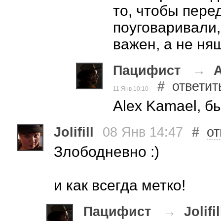
то, чтобы пере
поуговаривали
важен, а не ня
Пацифист
→
A
#
ответит
11 Янв 10:10
Alex Kamael, бы
Jolifill
08 Янв 14:47
#
от
Злободневно :)
и как всегда метко!
Пацифист
→
Jolifil