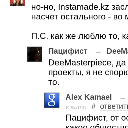
но-но, Instamade.kz зас
насчет остального - во 
П.С. как же люблю то, к
Пацифист
→
DeeMa
DeeMasterpiece, да
проекты, я не спор
то.
Alex Kamael
#
ответит
10 Янв 17:51
Пацифист, от о
какое общество