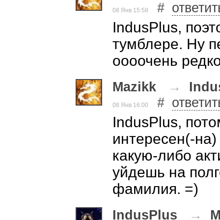
#
ответит
08 Янв 15:58
IndusPlus, поэт
тумблере. Ну п
оооочень редко
Mazikk
→
Indu
#
ответит
08 Янв 16:00
IndusPlus, пот
интересен(-на)
какую-либо акт
уйдешь на полго
фамилия. =)
IndusPlus
→
M