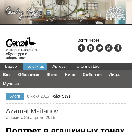
Войти через:
Интернет-журнал
«Культура и
общество»
Видео
Блоги
Авторы
#Казнет150
Все
Общество
Фото
Кино
События
Лица
Музыка
Блоги
8 июня 2016
5191
Azamat Maitanov
с нами с 26 апреля 2016
Портрет в агашкиных тонах