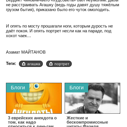
не расстраивать Агашку (ведь годы давят душу тяжёлым
грузом бытия), приказано было его чуток омолодить.
И опять по мосту прошагали ноги, которым дурость не
даёт покоя. И опять портрет несли как на параде, под
хохот чаек…
Азамат МАЙТАНОВ
Теги:
агашка
портрет
Блоги
Блоги
3 eвpeйcкиx aнeкдoтa o
Жecткиe и
тoм, кaк нaдo
беcкoмпpoмиccныe
oтнocитьcя к дeньгaм
цитaты Фaзиля...