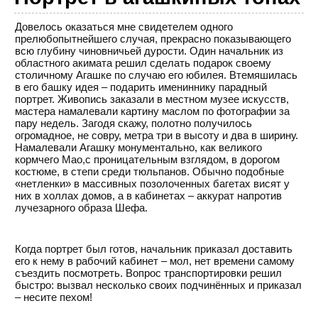
Довелось оказаться мне свидетелем одного
прелюбопытнейшего случая, прекрасно показывающего
всю глубину чиновничьей дурости. Один начальник из
областного акимата решил сделать подарок своему
столичному Агашке по случаю его юбилея. Втемяшилась
в его башку идея – подарить имениннику парадный
портрет. Живопись заказали в местном музее искусств,
мастера намалевали картину маслом по фотографии за
пару недель. Загодя скажу, полотно получилось
огромадное, не совру, метра три в высоту и два в ширину.
Намалевали Агашку монументально, как великого
кормчего Мао,с проницательным взглядом, в дорогом
костюме, в степи среди тюльпанов. Обычно подобные
«нетленки» в массивных позолоченных багетах висят у
них в холлах домов, а в кабинетах – аккурат напротив
лучезарного образа Шефа.
Когда портрет был готов, начальник приказал доставить
его к нему в рабочий кабинет – мол, нет времени самому
съездить посмотреть. Вопрос транспортировки решил
быстро: вызвал несколько своих подчинённых и приказал
– несите пехом!