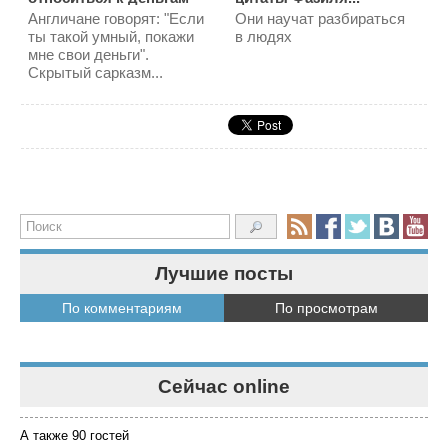
Англичане говорят: "Если
Они нaучaт paзбиpaтьcя
ты такой умный, покажи
в людяx
мне свои деньги".
Скрытый сарказм...
Лучшие посты
По комментариям
По просмотрам
Сейчас online
А также 90 гостей