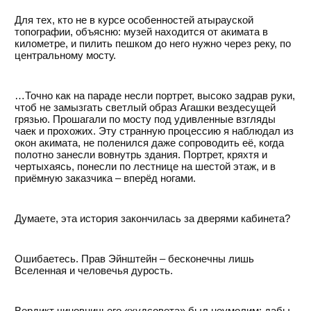
Для тех, кто не в курсе особенностей атырауской
топографии, объясню: музей находится от акимата в
километре, и пилить пешком до него нужно через реку, по
центральному мосту.
…Точно как на параде несли портрет, высоко задрав руки,
чтоб не замызгать светлый образ Агашки вездесущей
грязью. Прошагали по мосту под удивленные взгляды
чаек и прохожих. Эту странную процессию я наблюдал из
окон акимата, не поленился даже сопроводить её, когда
полотно занесли вовнутрь здания. Портрет, кряхтя и
чертыхаясь, понесли по лестнице на шестой этаж, и в
приёмную заказчика – вперёд ногами.
Думаете, эта история закончилась за дверями кабинета?
Ошибаетесь. Прав Эйнштейн – бесконечны лишь
Вселенная и человечья дурость.
Вердикт чиновничьего «худсовета» был неумолим: дабы