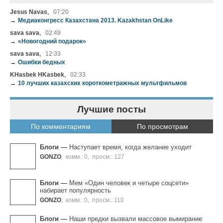
,
Jesus Navas
07:20
→
Медиаконгресс Казахстана 2013. Kazakhstan OnLike
,
sava sava
02:49
→
«Новогодний подарок»
,
sava sava
12:33
→
Ошибки бедных
,
KHasbek HKasbek
02:33
→
10 лучших казахских короткометражных мультфильмов
Лучшие посты
По комментариям
По просмотрам
Блоги
—
Наступает время, когда желание уходит
GONZO
,
комм.: 0
,
просм.: 127
Блоги
—
Мем «Один человек и четыре соцсети»
набирает популярность
GONZO
,
комм.: 0
,
просм.: 110
Блоги
—
Наши предки вызвали массовое вымирание