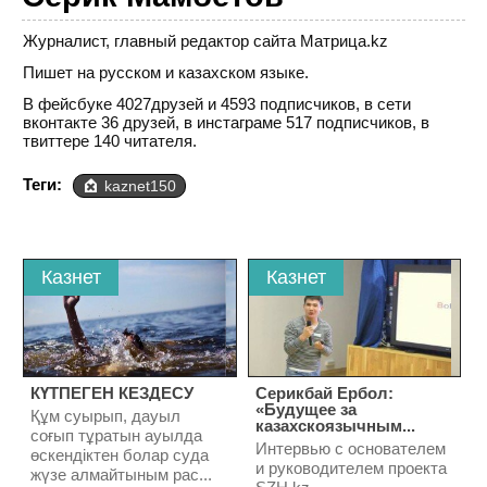
Журналист, главный редактор сайта Матрица.kz
Пишет на русском и казахском языке.
В фейсбуке 4027друзей и 4593 подписчиков, в сети
вконтакте 36 друзей, в инстаграме 517 подписчиков, в
твиттере 140 читателя.
Теги:
kaznet150
Казнет
Казнет
КҮТПЕГЕН КЕЗДЕСУ
Серикбай Ербол:
«Будущее за
Құм суырып, дауыл
казахскоязычным...
соғып тұратын ауылда
Интервью с основателем
өскендіктен болар суда
и руководителем проекта
жүзе алмайтыным рас...