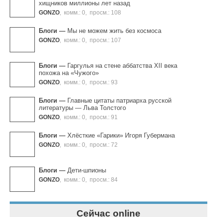
хищников миллионы лет назад
GONZO
,
комм.: 0
,
просм.: 108
Блоги
—
Мы не можем жить без космоса
GONZO
,
комм.: 0
,
просм.: 107
Блоги
—
Гаргулья на стене аббатства XII века
похожа на «Чужого»
GONZO
,
комм.: 0
,
просм.: 93
Блоги
—
Главные цитаты патриарха русской
литературы — Льва Толстого
GONZO
,
комм.: 0
,
просм.: 91
Блоги
—
Хлёсткие «Гарики» Игоря Губермана
GONZO
,
комм.: 0
,
просм.: 72
Блоги
—
Дети-шпионы
GONZO
,
комм.: 0
,
просм.: 84
Сейчас online