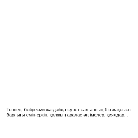
Топпен, бейресми жағдайда сурет салғанның бір жақсысы
барлығы емін-еркін, қалжың аралас әңгімелер, қиялдар...