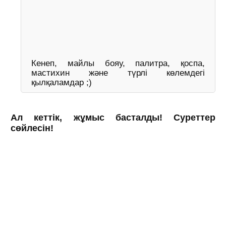
Кенеп, майлы бояу, палитра, қоспа,
мастихин және түрлі көлемдегі
қылқаламдар ;)
Ал кеттік, жұмыс басталды! Суреттер
сөйлесін!