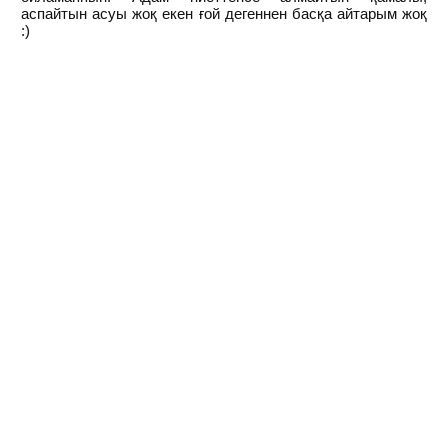
аспайтын асуы жоқ екен ғой дегеннен басқа айтарым жоқ
:)