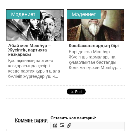
Мәдениет
Мәдениет
Абай мен Мәшһүр –
Көшбасшылардың бірі
Жүсіптің партияға
Бәрі де сол Мәшһүр
көзқарасы
Жүсіп шығармаларына
Қос ақынның партияға
құмарлықтан басталды.
көзқарасында қазіргі
Қолыма түскен Мәшһүр...
кезде партия құрып шала
бүлініп жүргендер үшін...
Оставить комментарий:
Комментарии