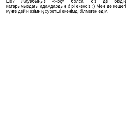
ше? Жауабыңыз «жоқ» болса, сіз де біздің
қатарымыздағы адамдардың бірі екенсіз :) Мен де кешегі
күнге дейін өзімнің суретші екенімді білмеген едім.