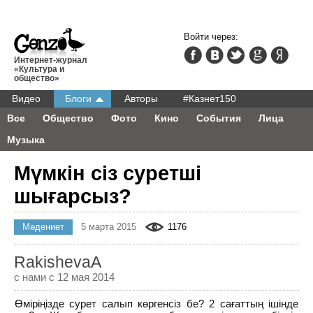
Войти через:
Интернет-журнал
«Культура и
общество»
Видео
Блоги
Авторы
#Казнет150
Все
Общество
Фото
Кино
События
Лица
Музыка
Мүмкін сіз суретші
шығарсыз?
Мәдениет
5 марта 2015
1176
RakishevaA
с нами с 12 мая 2014
Өміріңізде сурет салып көргенсіз бе? 2 сағаттың ішінде