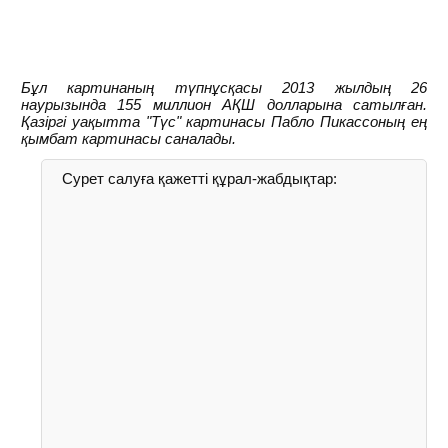
Бұл картинаның түпнұсқасы 2013 жылдың 26
наурызында 155 миллион АҚШ долларына сатылған.
Қазіргі уақытта "Түс" картинасы Пабло Пикассоның ең
қымбат картинасы саналады.
Сурет салуға қажетті құрал-жабдықтар: