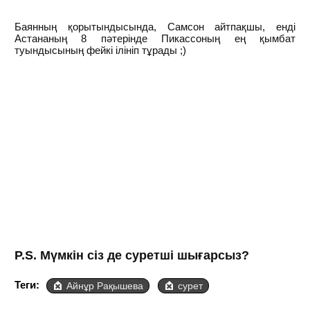
Баянның қорытындысында, Самсон айтпақшы, енді
Астананың 8 пәтерінде Пикассоның ең қымбат
туындысының фейкі ілініп тұрады ;)
P.S. Мүмкін сіз де суретші шығарсыз?
Теги:
Айнұр Рақышева
сурет