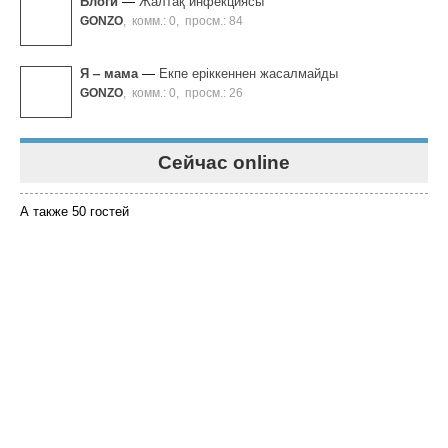
Блоги
—
Жалтақ инфекциясы
GONZO
,
комм.: 0
,
просм.: 84
Я ‒ мама
—
Екпе еріккеннен жасалмайды
GONZO
,
комм.: 0
,
просм.: 26
Сейчас online
А также 50 гостей