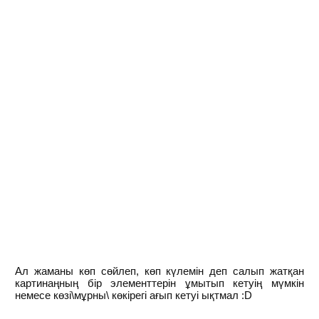
Ал жаманы көп сөйлеп, көп күлемін деп салып жатқан
картинаңның бір элементтерін ұмытып кетуің мүмкін
немесе көзі\мұрны\ көкірегі ағып кетуі ықтмал :D