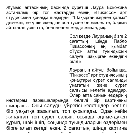
Жұмыс аптасының басында суретші Лаура Есқожина
астаналық бір топ жастарды өзінің «Пикассо» арт
студиясына қонаққа шақырды. "Шақырған жерден қалма"
демекші, не үшін екендігін аса түсіне бермесек те, бәріміз
айтылған уақытта, белгіленген жерде жиналдық.
Сол кезде Лаураның бізге 2
сағаттың ішінде Пабло
Пикассоның ең қымбат
«Түс» атты туындысын
салуға шақырған екендігін
білдік.
Лаураның айтуы бойынша,
"
Пикассо
" арт студиясының
қонақтары сурет салғанды
ұнататын және сурет
салғысы келетін адамдар.
Олар апта сайын өздерінің
инстаграм парақшаларында белгілі бір картинаны
. Оны салуды үйрегісі келетіндер белгілі
шығарады
бір уақытқа жазылып, топ құрылады. Одан кейін
жиналған топ сурет салып, осында әңгіме-дүкен
құрып, шәй ішіп, соңында туындыларын өздерімен
бірге алып кетеді екен. 2 сағаттың ішінде картина