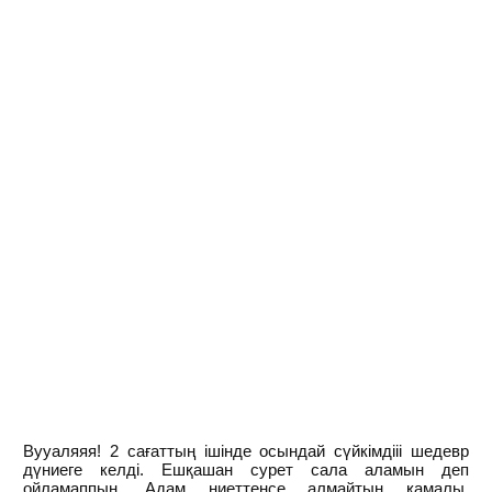
Вууаляяя! 2 сағаттың ішінде осындай сүйкімдііі шедевр
дүниеге келді. Ешқашан сурет сала аламын деп
ойламаппын. Адам ниеттенсе алмайтын қамалы,