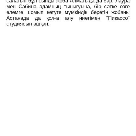
салатын бұл сынды жоба Алматыда да бар. Лаура
мен Сәбина адамның тынығуына, бір сәтке өзге
әлемге шомып кетуге мүмкіндік беретін жобаны
Астанада да қолға алу ниетімен "Пикассо"
студиясын ашқан.