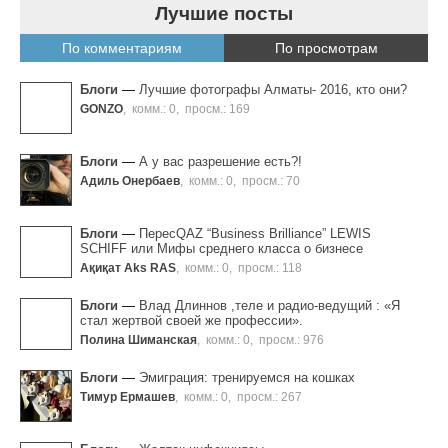
Лучшие посты
По комментариям
По просмотрам
Блоги
—
Лучшие фотографы Алматы- 2016, кто они?
GONZO
,
комм.: 0
,
просм.: 169
Блоги
—
А у вас разрешение есть?!
Адиль Онербаев
,
комм.: 0
,
просм.: 70
Блоги
—
ПересQAZ “Business Brilliance” LEWIS
SCHIFF или Мифы среднего класса о бизнесе
Ақиқат Aks RAS
,
комм.: 0
,
просм.: 118
Блоги
—
Влад Длиннов ,теле и радио-ведущий : «Я
стал жертвой своей же профессии».
Полина Шиманская
,
комм.: 0
,
просм.: 976
Блоги
—
Эмиграция: тренируемся на кошках
Тимур Ермашев
,
комм.: 0
,
просм.: 267