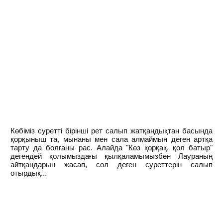
Көбіміз суретті бірінші рет салып жатқандықтан басында
қорқыныш та, мынаны мен сала алмаймын деген артқа
тарту да болғаны рас. Алайда "Көз қорқақ, қол батыр"
дегендей қолымыздағы қылқаламымызбен Лаураның
айтқандарын жасап, сол деген суреттерін салып
отырдық...