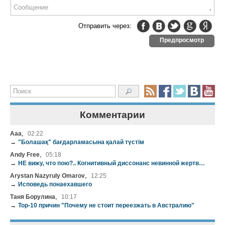
Отправить через:
Предпросмотр
Комментарии
,
Aaa
02:22
→
"Болашақ" бағдарламасына қалай түстім
,
Andy Free
05:18
→
НЕ вижу, что пою?.. Когнитивный диссонанс невинной жертвы нашей эстрады
,
Arystan Nazyruly Omarov
12:25
→
Исповедь понаехавшего
,
Таня Борулина
10:17
→
Top-10 причин "Почему не стоит переезжать в Австралию"