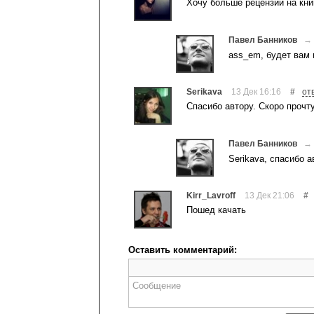
Хочу больше рецензий на книг
Павел Банников
ass_em, будет вам 
Serikava
13 Дек 16:16
#
от
Спасибо автору. Скоро прочт
Павел Банников
Serikava, спасибо а
Kirr_Lavroff
13 Дек 21:06
#
Пошед качать
Оставить комментарий: