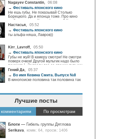
к добрым) дядюшка Миядзаки очень
,
Nagayev Constantin
06:08
мною почитаем)
→
Фестиваль японского кино
Не ешь губы. Не показывай Столько
Борецкого. Да и японца тоже. Про кино
не было ничего. Какие фильмы? Какие
режиссеры? Будет ли что из фильмов
,
Настасья
05:52
Китано?Ну хоть кукурузки поела....
→
Фестиваль японского кино
ты альфа-няша, Лавров))
,
Kirr_Lavroff
05:50
→
Фестиваль японского кино
Губы не жуй! В камеру смотри! Не смотри
поверх очков! Другой мультик надо было
показать!.. Задрали все со своими тупыми
поучениями! Сами бы что-нибудь
,
Гений Да
05:37
сделали! А никто и не заметил, что
→
Во имя Кевина Смита. Выпуск №8
Хассельхофф на 1.02-2.07 не такой уж и
В кинопоиске половина так половина так
здоровый и волосы у него перекрашены!
Лучшие посты
 комментариям
По просмотрам
Блоги
—
Гибель группы Дятлова
Serikava
,
комм.: 64
,
просм.: 1406