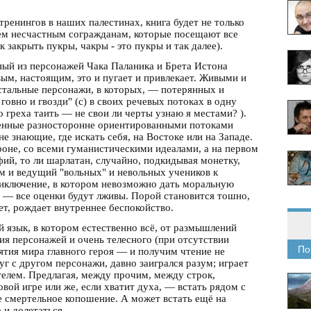
тренингов в наших палестинах, книга будет не только
тем несчастным согражданам, которые посещают все
к закрыть пукры, чакры - это пукры и так далее).
ный из персонажей Чака Паланика и Брета Истона
ым, настоящим, это и пугает и привлекает. Живыми и
тальные персонажи, в которых, — потерянных и
овно и гвозди" (с) в своих речевых потоках в одну
 греха таить — не свои ли черты узнаю я местами? ).
енные разносторонне ориентированными потоками
 знающие, где искать себя, на Востоке или на Западе.
роне, со всеми гуманистическими идеалами, а на первом
фий, то ли шарлатан, случайно, подкидывая монетку,
м и ведущий "вольных" и невольных учеников к
иключение, в котором невозможно дать моральную
, — все оценки будут лживы. Порой становится тошно,
ет, рождает внутреннее беспокойство.
язык, в котором естественно всё, от размышлений
ия персонажей и очень телесного (при отсутствии
По
ятия мира главного героя — и получим чтение не
уг с другом персонажи, давно заигрался разум; играет
телем. Предлагая, между прочим, между строк,
вой игре или же, если хватит духа, — встать рядом с
е смертельное копошение. А может встать ещё на
 и долетаться.