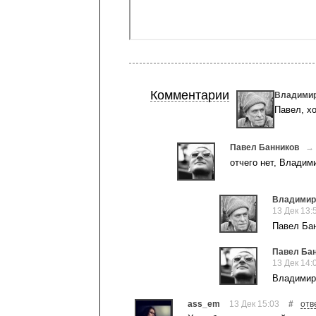
Комментарии
Владимир
Павел, хо
Павел Банников
отчего нет, Владим
Владимир
13 Дек 13:
Павел Бан
Павел Ба
13 Дек 14:
Владимир 
ass_em
13 Дек 15:03
#
отв