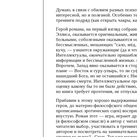
Думаю, в связи с обилием разных психо
интересной, но и полезной. Особенно 
тренинги подряд (как открыть чакры, ка
Герой романа, на первый взгляд собран
Эллиса, оказывается оригинальным, жив
больными, соболезными оказываются ос
бессмысленных, мешающих "сало, мёд, г
кучу, — узнаются окружающие (да и что
Интеллектуалы, окончательно пришибл
информации и бессмысленной жизнью. не
Впрочем, Запад явно оказывается в сто
плане — Восток и гуру-упырь, то ли су
нашедший Бога, но не оставшийся с Ни
познанию смерти. Интеллектуальное пр
оценку какому бы то ни было действию
но книга требует прочтения, не отпуска
Прибавим к этому хорошо выдержанный 
героя, до матерно-философского общен
прописанных эротических сцен) воспри
впустую. Роман этот — игра, играют др
(в философском смысле) и автор с чита
читателю выбор, участвовать в тренинго
автором и посмотреть на занимательно
ступеньку выше?...Стоп. Тут уже можно