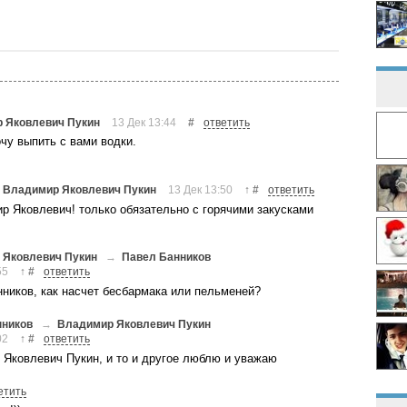
 Яковлевич Пукин
13 Дек 13:44
#
ответить
чу выпить с вами водки.
→
Владимир Яковлевич Пукин
13 Дек 13:50
#
ответить
↑
ир Яковлевич! только обязательно с горячими закусками
 Яковлевич Пукин
→
Павел Банников
55
#
ответить
↑
ников, как насчет бесбармака или пельменей?
нников
→
Владимир Яковлевич Пукин
02
#
ответить
↑
Яковлевич Пукин, и то и другое люблю и уважаю
етить