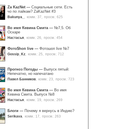
Za KazNet
—
Социальные сети. Есть
чо по лайкам? ZaKazNet #3
Bakunya_
,
комм.: 37
,
просм.: 625
Во имя Кевина Смита
—
№7,5. Об
Оскаре
Настасья
,
комм.: 26
,
просм.: 454
Фото$hоп live
—
Фотошоп live №7
Gossip_Kz
,
комм.: 25
,
просм.: 712
Прогноз Погоды
—
Выпуск пятый:
Непечатно, но напечатано
Павел Банников
,
комм.: 23
,
просм.: 723
Во имя Кевина Смита
—
Во имя
Кевина Смита. Выпуск №8
Настасья
,
комм.: 19
,
просм.: 269
Блоги
—
Почему я вернусь в Индию?
Serikava
,
комм.: 17
,
просм.: 263