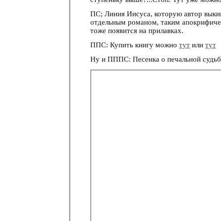
ПС; Линия Иисуса, которую автор выкин
отдельным романом, таким апокрифичес
тоже появится на прилавках.
ППС: Купить книгу можно
тут
или
тут
Ну и ПППС: Песенка о печальной судьб