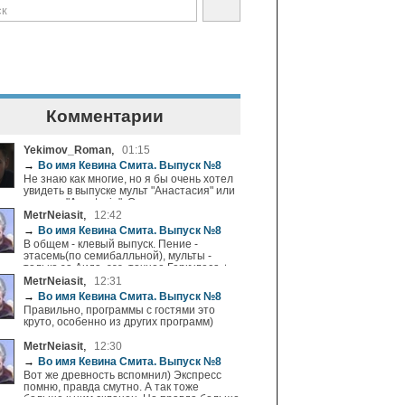
Комментарии
,
Yekimov_Roman
01:15
→
Во имя Кевина Смита. Выпуск №8
Не знаю как многие, но я бы очень хотел
увидеть в выпуске мульт "Анастасия" или
от англ. "Anastasia". Очень годная
картина моего детства.
,
MetrNeiasit
12:42
→
Во имя Кевина Смита. Выпуск №8
В общем - клевый выпуск. Пение -
этасемь(по семибалльной), мульты -
только за Аида, эээ, точнее Геркулеса +,
финал Джекичан-стайла - збс)
,
MetrNeiasit
12:31
→
Во имя Кевина Смита. Выпуск №8
Правильно, программы с гостями это
круто, особенно из других программ)
,
MetrNeiasit
12:30
→
Во имя Кевина Смита. Выпуск №8
Вот же древность вспомнил) Экспресс
помню, правда смутно. А так тоже
больше к ним склонен. Но правда больше