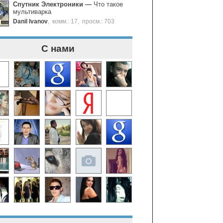
Спутник Электроники
—
Что такое
мультиварка
Danil Ivanov
,
комм.: 17
,
просм.: 703
С нами