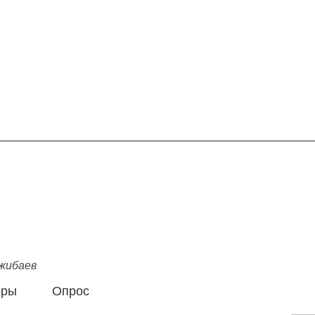
жибаев
оры
Опрос