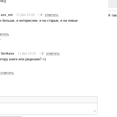
и!))
→
ass_em
13 Дек 15:08
#
ответить
↑
А так
и больше, и интереснее, и на старые, и на новые
ветить
у
→
Serikava
13 Дек 16:25
#
ответить
↑
втору книги или рецензии? =)
ответить