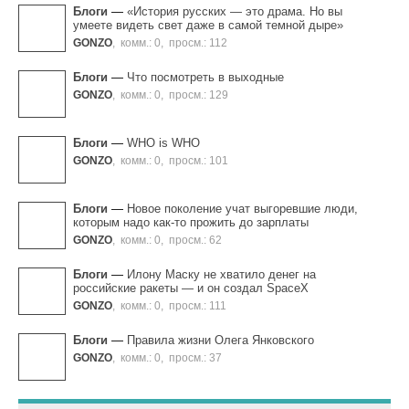
Блоги
—
«История русских — это драма. Но вы
умеете видеть свет даже в самой темной дыре»
GONZO
,
комм.: 0
,
просм.: 112
Блоги
—
Что посмотреть в выходные
GONZO
,
комм.: 0
,
просм.: 129
Блоги
—
WHO is WHO
GONZO
,
комм.: 0
,
просм.: 101
Блоги
—
Новое поколение учат выгоревшие люди,
которым надо как-то прожить до зарплаты
GONZO
,
комм.: 0
,
просм.: 62
Блоги
—
Илону Маску не хватило денег на
российские ракеты — и он создал SpaceХ
GONZO
,
комм.: 0
,
просм.: 111
Блоги
—
Правила жизни Олега Янковского
GONZO
,
комм.: 0
,
просм.: 37