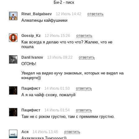
Би-2 - писк
Rinat_Balgabaev
12 Июль 14:42
ответить
Алматинцы кайфушники
Gossip_Kz
12 Июль 15:26
ответить
Как всегда я делаю что что что? Жалею, что не
пошла
Danil Ivanov
13 Июль 09:22
ответить
ОГОНЬ!
Увидел на видео кучу знакомых, которых не видел на
концерте))
Пацифист
14 Июль 01:53
ответить
А я на чайф схожу, пожалуй
Пацифист
14 Июль 01:54
ответить
Там не с роком грустно, там с премиями грустно.
Ася
14 Июль 13:46
ответить
Ахахаххаха Тунгуууус))