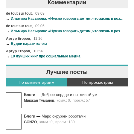
Комментарии
,
de tout sur tout
09:09
→
Ильмира Насырова: «Нужно говорить детям, что жизнь в розовых очках-это иллюзии»
,
de tout sur tout
09:06
→
Ильмира Насырова: «Нужно говорить детям, что жизнь в розовых очках-это иллюзии»
,
Артур Егоров
11:16
→
Будни паразитолога
,
Артур Егоров
10:54
→
10 лучших книг про социальные медиа
Лучшие посты
По комментариям
По просмотрам
Блоги
—
Доброе сердце и пытливый ум
Миржан Туманов
,
комм.: 0
,
просм.: 57
Блоги
—
Марс окружен роботами
GONZO
,
комм.: 0
,
просм.: 139