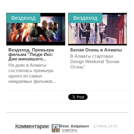
Вездеход
Вездеход
Вездеход. Премьера
Белая Осень в Алматы
фильма "Люди Икс:
В Алматы стартовал
Дни минувшего...
Design Weekend "Белая
На днях в Алматы
Осень"
состоялась премьера
одного из самых
ожидаемых фильмов...
Комментарии
Rinat_Balgabaev
12 Июль 14:42
ответить