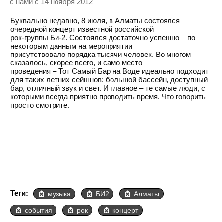
с нами с 14 ноября 2012
Буквально недавно, 8 июля, в Алматы состоялся
очередной концерт известной российской
рок-группы Би-2. Состоялся достаточно успешно – по
некоторым данным на мероприятии
присутствовало порядка тысячи человек. Во многом
сказалось, скорее всего, и само место
проведения – Тот Самый Бар на Воде идеально подходит
для таких летних сейшнов: большой бассейн, доступный
бар, отличный звук и свет. И главное – те самые люди, с
которыми всегда приятно проводить время. Что говорить –
просто смотрите.
Теги:
музыка
БИ2
Алматы
события
рок
концерт