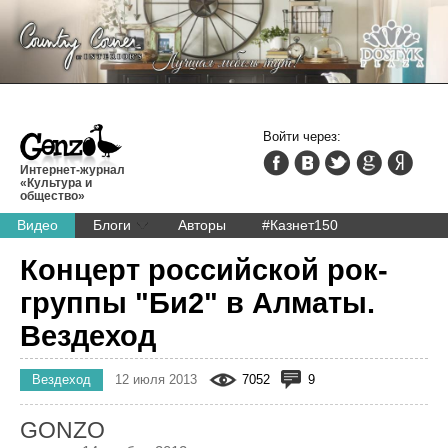
Войти через:
Интернет-журнал
«Культура и
общество»
Видео
Блоги
Авторы
#Казнет150
Концерт российской рок-
группы "Би2" в Алматы.
Вездеход
Вездеход
12 июля 2013
7052
9
GONZO