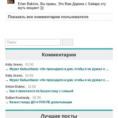
Erlan Bakirov, Вы правы. Это Вам Дарина с Хабара эту
муть вещают )))
Показать все комментарии пользователя
Комментарии
,
Aida Jexen
01:50
→
Мурат Кабылбаев: «Не проходило и дня, чтобы я не думал о сиротах!»
,
Aida Jexen
01:45
→
Мурат Кабылбаев: «Не проходило и дня, чтобы я не думал о сиротах!»
,
Anton Dubov
11:50
→
Как я проехался по Казахстану с семьей
,
Sultan Kozhauly
02:30
→
Казахстанцы ДО и ПОСЛЕ девальвации
Лучшие посты