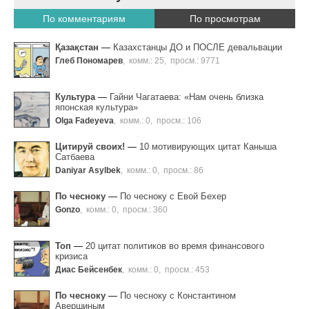
По комментариям
По просмотрам
Қазақстан
—
Казахстанцы ДО и ПОСЛЕ девальвации
Глеб Пономарев
,
комм.: 25
,
просм.: 9771
Культура
—
Гайни Чагатаева: «Нам очень близка
японская культура»
Olga Fadeyeva
,
комм.: 0
,
просм.: 106
Цитируй своих!
—
10 мотивирующих цитат Каныша
Сатбаева
Daniyar Asylbek
,
комм.: 0
,
просм.: 86
По чесноку
—
По чесноку с Евой Бехер
Gonzo
,
комм.: 0
,
просм.: 360
Топ
—
20 цитат политиков во время финансового
кризиса
Диас Бейсенбек
,
комм.: 0
,
просм.: 453
По чесноку
—
По чесноку с Константином
Авершиным