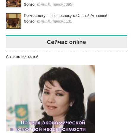
Gonzo
,
комм.: 0
,
просм.: 395
По чесноку
—
По чесноку с Ольгой Агаповой
Gonzo
,
комм.: 0
,
просм.: 131
Сейчас online
А также 80 гостей