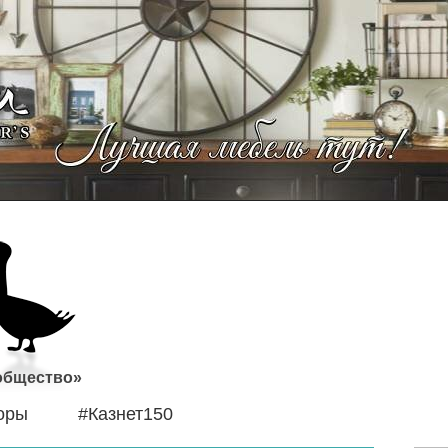
 общество»
оры
#Казнет150