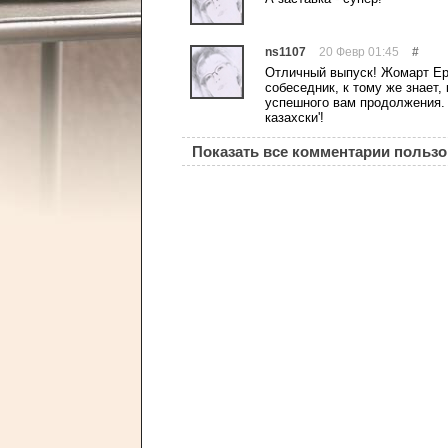
ns1107
20 Февр 01:45
#
Отличный выпуск! Жомарт Ер
собеседник, к тому же знает, 
успешного вам продолжения. 
казахски'!
Показать все комментарии польз