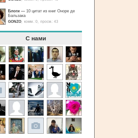
Блоги
—
10 цитат из книг Оноре де
Бальзака
GONZO
,
комм.: 0
,
просм.: 43
С нами