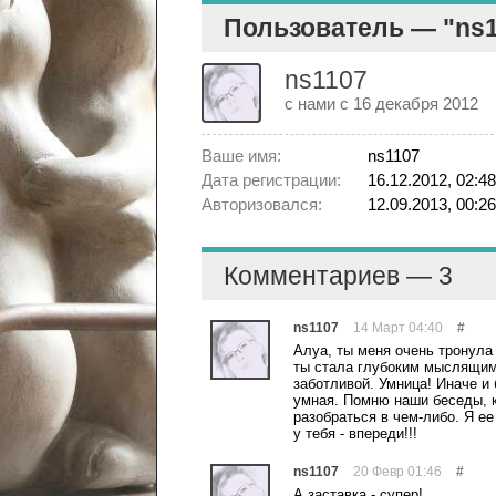
Пользователь — "ns
ns1107
с нами с 16 декабря 2012
Ваше имя:
ns1107
Дата регистрации:
16.12.2012, 02:48
Авторизовался:
12.09.2013, 00:26
Комментариев — 3
ns1107
14 Март 04:40
#
Алуа, ты меня очень тронула 
ты стала глубоким мыслящим 
заботливой. Умница! Иначе и 
умная. Помню наши беседы, к
разобраться в чем-либо. Я е
у тебя - впереди!!!
ns1107
20 Февр 01:46
#
А заставка - супер!