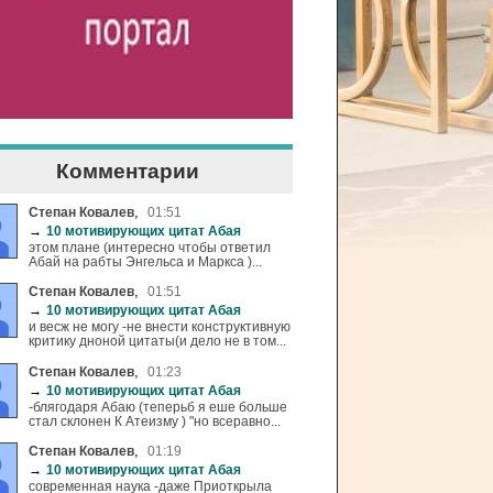
Комментарии
,
Степан Ковалев
01:51
→
10 мотивирующих цитат Абая
этом плане (интересно чтобы ответил
Абай на рабты Энгельса и Маркса )...
,
Степан Ковалев
01:51
→
10 мотивирующих цитат Абая
и весж не могу -не внести конструктивную
критику дноной цитаты(и дело не в том...
,
Степан Ковалев
01:23
→
10 мотивирующих цитат Абая
-блягодаря Абаю (теперьб я еше больше
стал склонен К Атеизму ) "но всеравно...
,
Степан Ковалев
01:19
→
10 мотивирующих цитат Абая
современная наука -даже Приоткрыла