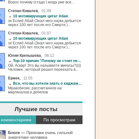
Ворос почему (стадо ) когда уже все...
,
Степан Ковалев
01:09
→
10 мотивирующих цитат Абая
эх Еслиб Абай (Знал чего наука добьется
через 100 лет после его Смерти )...
,
Степан Ковалев
01:07
→
10 мотивирующих цитат Абая
эх Еслиб Абай (Знал чего наука добьется
через 100 лет после его Смерти )...
,
Юлия Крепышева
06:12
→
Top-10 причин "Почему не стоит переезжать в Австралию"
Ой, Аскар! Это вы называете минусы?))))
Человек , который решил переехать в...
,
Ермек
11:55
→
Все, что вы хотели знать о хиджаме (+18)
Мракобесие, рассчитанное на
маргиналов и дебилов
Лучшие посты
 комментариям
По просмотрам
Блоги
—
Признаки очень сильной
энергетики человека