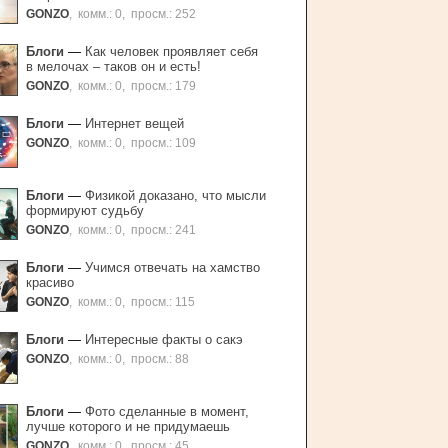
GONZO
,
комм.: 0
,
просм.: 252
Блоги
—
Как человек проявляет себя
в мелочах – таков он и есть!
GONZO
,
комм.: 0
,
просм.: 179
Блоги
—
Интернет вещей
GONZO
,
комм.: 0
,
просм.: 109
Блоги
—
Физикой доказано, что мысли
формируют судьбу
GONZO
,
комм.: 0
,
просм.: 241
Блоги
—
Учимся отвечать на хамство
красиво
GONZO
,
комм.: 0
,
просм.: 115
Блоги
—
Интересные факты о сакэ
GONZO
,
комм.: 0
,
просм.: 88
Блоги
—
Фото сделанные в момент,
лучше которого и не придумаешь
GONZO
,
комм.: 0
,
просм.: 45