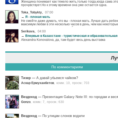
Женщина понимает как тяжело жить,только тогда,когда сама эт
прочувствует.Но к этому времени она уже остается одна.
,
Toka_Tobykty
07:00
→
Я - плохая мать
Не смейте даже думать, что вы - плохая мать. Лучше дать ребен
максимум любви в эти несколько часов в день, чем как некоторы
целыми днями сидеть рядом с ребенком, а ему чего-то не хвата
будет.
,
Serikava
04:00
→
Впервые в Казахстане - туристическая и образовательная выставка «Американская мечт
Alexandra Konovalova, да, там будет весь день выставка
Лу
По комментариям
Тизер
—
А давай убьемся чайком?
Аскар Ермуханбетов
,
комм.: 10
,
просм.: 703
Вездеход
—
Презентация Galaxy Note III: по городам и вес
Gonzo
,
комм.: 7
,
просм.: 630
Вездеход
—
По улицам слонов водили