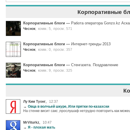
Корпоративные бл
Корпоративные блоги
—
Работа оператора Gonzo.kz Аск
Чеснок
,
комм.: 5
,
просм.: 571
Корпоративные блоги
—
Интернет-тренды 2013
Чеснок
,
комм.: 0
,
просм.: 357
Корпоративные блоги
—
Стенгазета. Поздравление
Чеснок
,
комм.: 9
,
просм.: 325
К
,
Лу Ким Туонг
12:37
→
Овца в волчьей шкуре, Или прятки по-казахски
На стенке висит сакс ,прослушаф нетрудно повторить как можеш
,
MrViturkz
10:47
→
Я - плохая мать