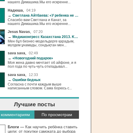
нашего Димашика.Мы его искренне...
,
Надюша
04:19
→
Светлана Айтбаева: «У ребенка не должно быть свободного времени»
Спасибо вам Светлана и Канат, за
нашего Димашика.Мы его искренне...
,
Jesus Navas
07:20
→
Медиаконгресс Казахстана 2013. Kazakhstan OnLike
Мен бұл бизнес-модельдерге қарадым,
мүлдем ұнамады, сондықтан мен...
,
sava sava
02:49
→
«Новогодний подарок»
Моя жена давно мечтает об айфоне, и я
пол года по чуть-чуть откладывал...
,
sava sava
12:33
→
Ошибки бедных
Согласна с почти каждым выше
написанным словом. Сама борюсь с...
Лучшие посты
 комментариям
По просмотрам
Блоги
—
Как научить ребёнка ставить
цели: от покупки самоката до выбора