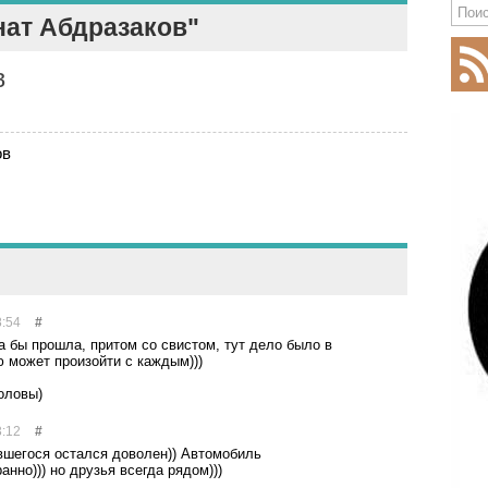
нат Абдразаков"
в
ов
8:54
#
а бы прошла, притом со свистом, тут дело было в
ю может произойти с каждым)))
оловы)
3:12
#
ившегося остался доволен)) Автомобиль
анно))) но друзья всегда рядом)))