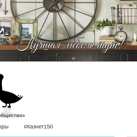
 общество»
оры
#Казнет150