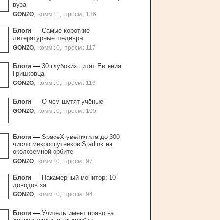
вуза
GONZO
,
комм.: 1
,
просм.: 136
Блоги
—
Самые короткие
литературные шедевры
GONZO
,
комм.: 0
,
просм.: 117
Блоги
—
30 глубоких цитат Евгения
Гришковца
GONZO
,
комм.: 0
,
просм.: 116
Блоги
—
О чем шутят учёные
GONZO
,
комм.: 0
,
просм.: 105
Блоги
—
SpaceX увеличила до 300
число микроспутников Starlink на
околоземной орбите
GONZO
,
комм.: 0
,
просм.: 97
Блоги
—
Накамерный монитор: 10
доводов за
GONZO
,
комм.: 0
,
просм.: 94
Блоги
—
Учитель имеет право на