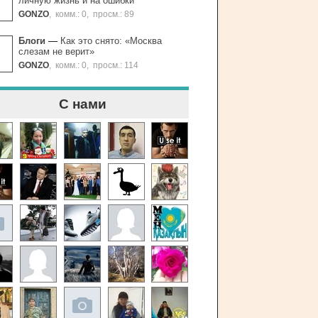
личную жизнь и на ошибки
GONZO
,
комм.: 0
,
просм.: 89
Блоги
—
Как это снято: «Москва
слезам не верит»
GONZO
,
комм.: 0
,
просм.: 114
С нами