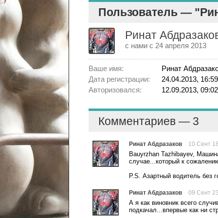
Пользователь — "Ри
Ринат Абдразако
с нами с 24 апреля 2013
Ваше имя:
Ринат Абдразак
Дата регистрации:
24.04.2013, 16:59
Авторизовался:
12.09.2013, 09:02
Комментариев — 3
Ринат Абдразаков
10 Сент 1
Bauyrzhan Tazhibayev, Машин
случае...который к сожалени
P.S. Азартный водитель без г
Ринат Абдразаков
09 Сент 2
А я как виновник всего случ
подкачал...впервые как ни стр