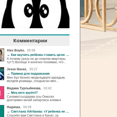
Комментарии
,
Alex Boyko
05:58
→
Как научить ребёнка ставить цели: от покупки самоката до выбора вуза
А почему сразу не до покупки квартиры
тут?) Вообще я конечно понимаю, что...
,
Jesus Navas
05:27
→
Пример для подражания
Мен бұл бизнес-модельдерге қарадым,
мүлдем ұнамады, сондықтан мен...
,
Мадина Турлыбекова
03:42
→
Мең неге қауіпті?
Саламатсыздарма осы Онколог
доктормен калай хабарласа аламыз
,
Надюша
04:29
→
Светлана Айтбаева: «У ребенка не должно быть свободного времени»
Спасибо вам Светлана и Канат, за