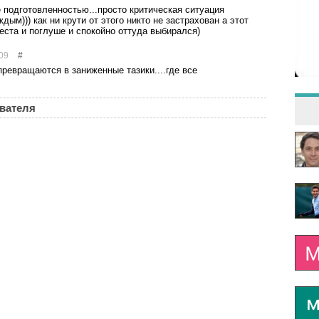
е подготовленностью...просто критическая ситуация
дым))) как ни крути от этого никто не застрахован а этот
еста и поглуше и спокойно оттуда выбирался)
09
#
ревращаются в заниженные тазики....где все
ователя