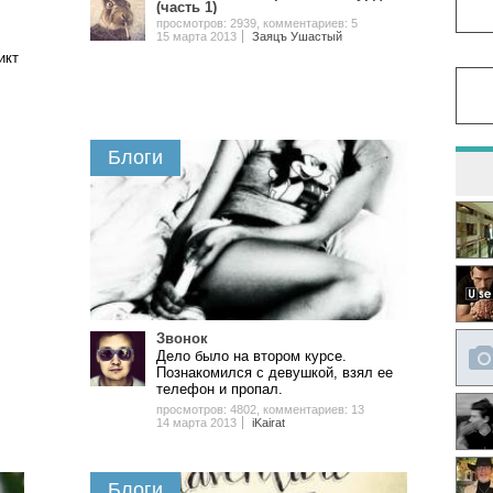
(часть 1)
просмотров: 2939
,
комментариев: 5
15 марта 2013
Заяцъ Ушастый
дикт
Блоги
Звонок
Дело было на втором курсе.
Познакомился с девушкой, взял ее
телефон и пропал.
просмотров: 4802
,
комментариев: 13
14 марта 2013
iKairat
Блоги