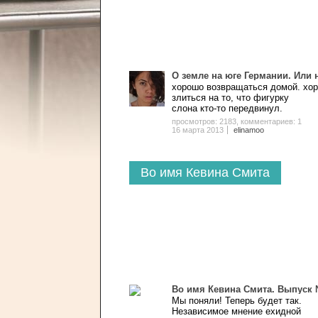
О земле на юге Германии. Или н
хорошо возвращаться домой. хо
злиться на то, что фигурку
слона кто-то передвинул.
просмотров: 2183
,
комментариев: 1
16 марта 2013
elinamoo
Во имя Кевина Смита
Во имя Кевина Смита. Выпуск
Мы поняли! Теперь будет так.
Независимое мнение ехидной