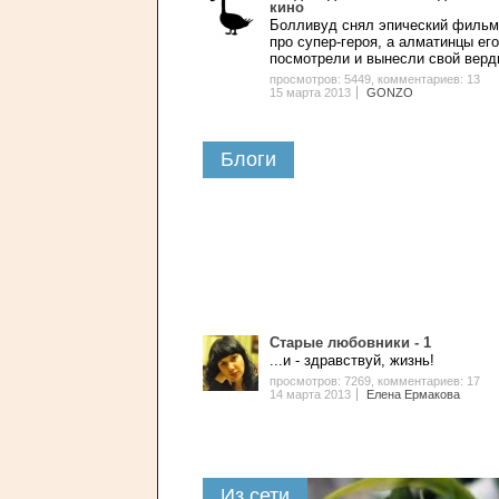
кино
Болливуд снял эпический фильм
про супер-героя, а алматинцы его
посмотрели и вынесли свой вер
просмотров: 5449
,
комментариев: 13
15 марта 2013
GONZO
Блоги
Старые любовники - 1
...и - здравствуй, жизнь!
просмотров: 7269
,
комментариев: 17
14 марта 2013
Елена Ермакова
Из сети