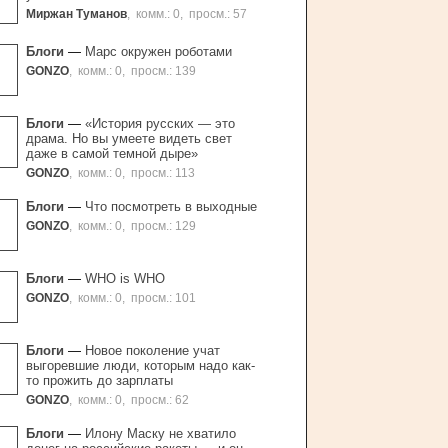
Миржан Туманов
,
комм.: 0
,
просм.: 57
Блоги
—
Марс окружен роботами
GONZO
,
комм.: 0
,
просм.: 139
Блоги
—
«История русских — это
драма. Но вы умеете видеть свет
даже в самой темной дыре»
GONZO
,
комм.: 0
,
просм.: 113
Блоги
—
Что посмотреть в выходные
GONZO
,
комм.: 0
,
просм.: 129
Блоги
—
WHO is WHO
GONZO
,
комм.: 0
,
просм.: 101
Блоги
—
Новое поколение учат
выгоревшие люди, которым надо как-
то прожить до зарплаты
GONZO
,
комм.: 0
,
просм.: 62
Блоги
—
Илону Маску не хватило