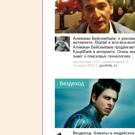
Алимжан Бейсембаев: о реклам
интернете. Digital и все-все-все
Алимжан Бейсембаев продвигает
KaspiBank в интернете. Очень мн
знает о поисковых технологиях...
просмотров: 4757
,
комментариев: 6
15 марта 2013
goodfella_kz
Вездеход
Вездеход. Алматы и индийское