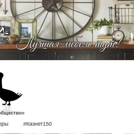
 общество»
оры
#Казнет150