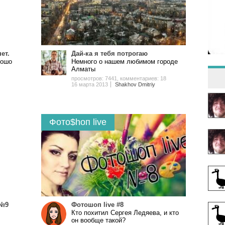
ет.
Дай-ка я тебя потрогаю
рошо
Немного о нашем любимом городе
Алматы
просмотров: 7441
,
комментариев: 18
16 марта 2013
Shakhov Dmitriy
Фото$hоп live
 №9
Фотошоп live #8
Кто похитил Сергея Ледяева, и кто
он вообще такой?