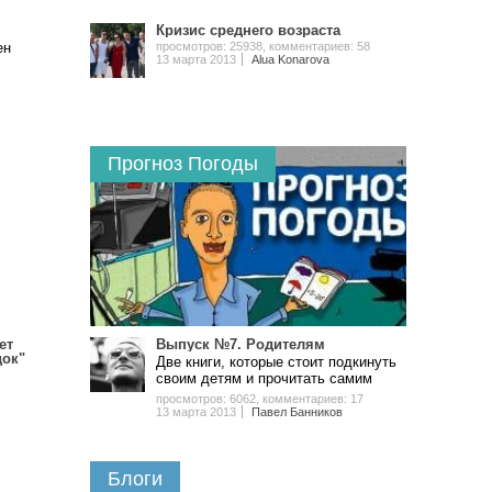
Кризис среднего возраста
ен
просмотров: 25938
,
комментариев: 58
13 марта 2013
Alua Konarova
Прогноз Погоды
ет
Выпуск №7. Родителям
док"
Две книги, которые стоит подкинуть
своим детям и прочитать самим
просмотров: 6062
,
комментариев: 17
13 марта 2013
Павел Банников
Блоги