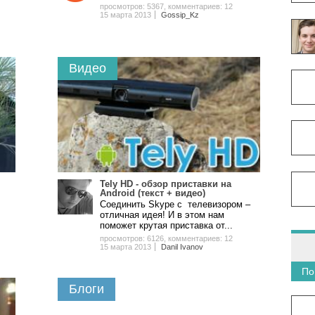
просмотров: 5367
,
комментариев: 12
15 марта 2013
Gossip_Kz
Видео
Tely HD - обзор приставки на
Android (текст + видео)
Соединить Skype с телевизором –
отличная идея! И в этом нам
поможет крутая приставка от...
просмотров: 6126
,
комментариев: 12
15 марта 2013
Danil Ivanov
По
Блоги