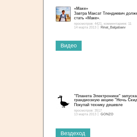
«Маке»
Завтра Максат Тлендиевич долж
стать «Маке».
просмотров: 4421
,
комментариев: 11
14 марта 2013
Rinat_Balgabaev
Видео
"Планета Электроники" запуска
грандиозную акцию "Ночь Ски
Покупай технику дешевле
просмотров: 3517
13 марта 2013
GONZO
Вездеход