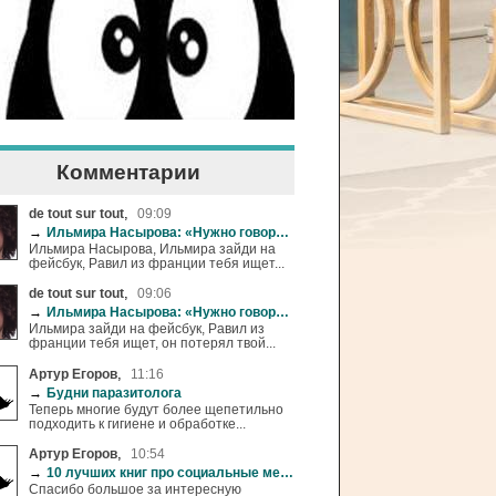
Комментарии
,
de tout sur tout
09:09
→
Ильмира Насырова: «Нужно говорить детям, что жизнь в розовых очках-это иллюзии»
Ильмира Насырова, Ильмира зайди на
фейсбук, Равил из франции тебя ищет...
,
de tout sur tout
09:06
→
Ильмира Насырова: «Нужно говорить детям, что жизнь в розовых очках-это иллюзии»
Ильмира зайди на фейсбук, Равил из
франции тебя ищет, он потерял твой...
,
Артур Егоров
11:16
→
Будни паразитолога
Теперь многие будут более щепетильно
подходить к гигиене и обработке...
,
Артур Егоров
10:54
→
10 лучших книг про социальные медиа
Спасибо большое за интересную