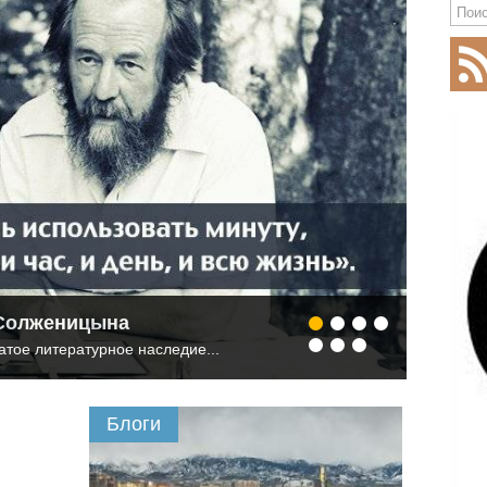
 Солженицына
Самые
тое литературное наследие...
От этих
Блоги