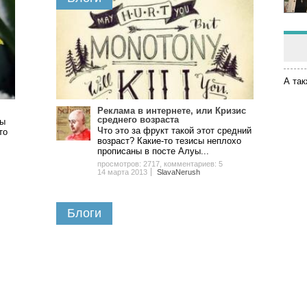
А так
Реклама в интернете, или Кризис
среднего возраста
пы
Что это за фрукт такой этот средний
то
возраст? Какие-то тезисы неплохо
прописаны в посте Алуы...
просмотров: 2717
,
комментариев: 5
14 марта 2013
SlavaNerush
Блоги