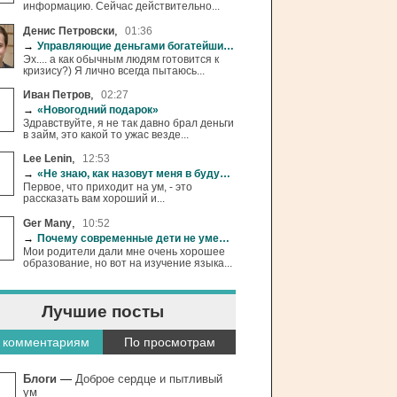
информацию. Сейчас действительно...
,
Денис Петровски
01:36
→
Управляющие деньгами богатейших людей начали готовиться к кризису
Эх.... а как обычным людям готовится к
кризису?) Я лично всегда пытаюсь...
,
Иван Петров
02:27
→
«Новогодний подарок»
Здравствуйте, я не так давно брал деньги
в займ, это какой то ужас везде...
,
Lee Lenin
12:53
→
«Не знаю, как назовут меня в будущем…»
Первое, что приходит на ум, - это
рассказать вам хороший и...
,
Ger Many
10:52
→
Почему современные дети не умеют учиться...
Мои родители дали мне очень хорошее
образование, но вот на изучение языка...
Лучшие посты
 комментариям
По просмотрам
Блоги
—
Доброе сердце и пытливый
ум