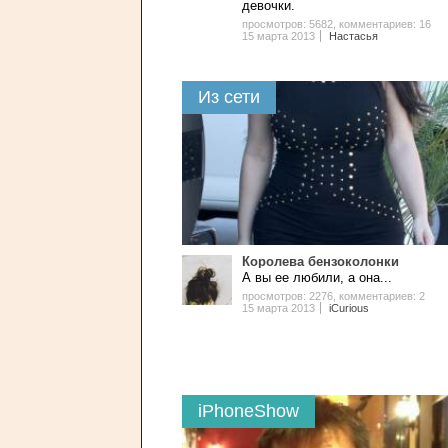
девочки.
просмотров: 5682
,
комментариев: 16
15 марта 2013
Настасья
Из сети
Королева бензоколонки
А вы ее любили, а она...
просмотров: 2276
,
комментариев: 2
15 марта 2013
iCurious
iPhoneShow