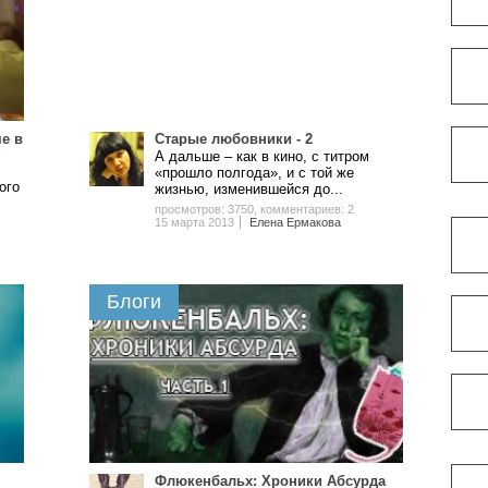
е в
Старые любовники - 2
!
А дальше – как в кино, с титром
«прошло полгода», и с той же
ого
жизнью, изменившейся до...
просмотров: 3750
,
комментариев: 2
15 марта 2013
Елена Ермакова
Блоги
Флюкенбальх: Хроники Абсурда