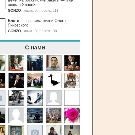
денег на российские ракеты — и он
создал SpaceХ
GONZO
,
комм.: 0
,
просм.: 111
Блоги
—
Правила жизни Олега
Янковского
GONZO
,
комм.: 0
,
просм.: 38
С нами