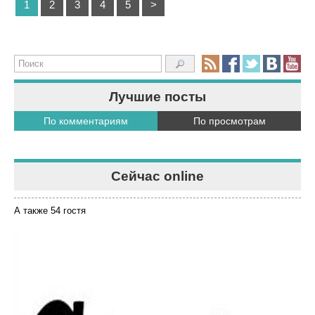
1
2
3
4
5
>
Лучшие посты
По комментариям
По просмотрам
Сейчас online
А также 54 гостя