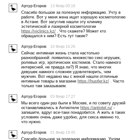
Артур Егоров
13 Февр 00:16
Спасибо большое за полезную информацию. Учту в
работе. Вот у меня жена ищет хорошую косметологию
в Астане. Вот загуглив нашли эту клинику
эстетической и лазерной косметологии
https://viclinics.kz/
. Что скажете? Может кто
обращался к ним? Есть тут такие?
Артур Егоров
10 Февр 16:26
Сейчас интимная жизнь стала настолько
разнообразной: появилось множество секс-игрушек,
ролевых игр, эротических костюмов. Стало намного
интересней, не правда ли?) Я знаю, что многих
девушек намного сложнее удовлетворить, чем
мужчин. Вот недавно мы с женой нашли отличные
интимные товары в магазине
https://hustler.kz/
. Часто
только там заказываем.
Артур Егоров
03 Февр 17:27
Мы всего один раз были в Москве, и по совету друзей
останавливались в Антиотеле
https://antiotel.ru/
-
запишите, вдруг все-таки понадобится. А жить в таких
условиях очень даже удобно, для секса именно то,
что нужно.
Артур Егоров
01 Февр 19:45
Спасибо большое за полезную информацию. Учтем