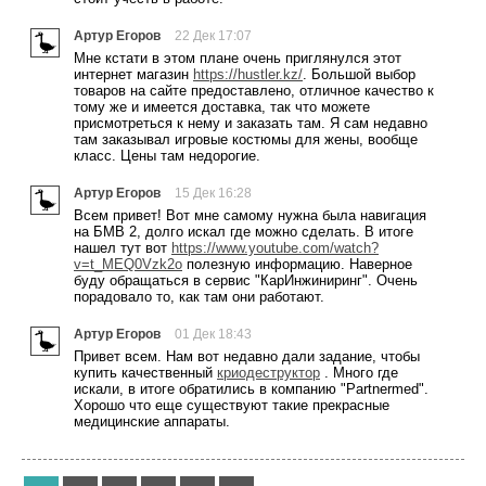
Артур Егоров
22 Дек 17:07
Мне кстати в этом плане очень приглянулся этот
интернет магазин
https://hustler.kz/
. Большой выбор
товаров на сайте предоставлено, отличное качество к
тому же и имеется доставка, так что можете
присмотреться к нему и заказать там. Я сам недавно
там заказывал игровые костюмы для жены, вообще
класс. Цены там недорогие.
Артур Егоров
15 Дек 16:28
Всем привет! Вот мне самому нужна была навигация
на БМВ 2, долго искал где можно сделать. В итоге
нашел тут вот
https://www.youtube.com/watch?
v=t_MEQ0Vzk2o
полезную информацию. Наверное
буду обращаться в сервис "КарИнжиниринг". Очень
порадовало то, как там они работают.
Артур Егоров
01 Дек 18:43
Привет всем. Нам вот недавно дали задание, чтобы
купить качественный
криодеструктор
. Много где
искали, в итоге обратились в компанию "Partnermed".
Хорошо что еще существуют такие прекрасные
медицинские аппараты.