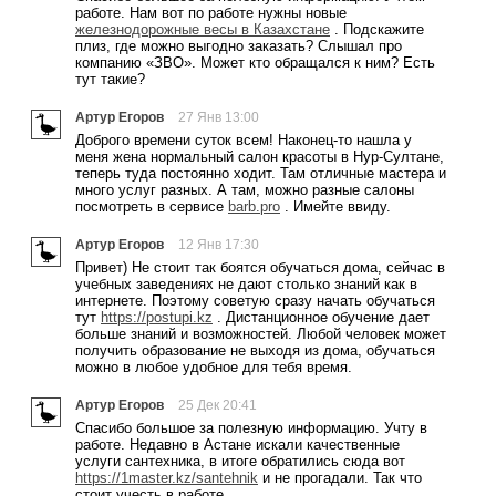
работе. Нам вот по работе нужны новые
железнодорожные весы в Казахстане
. Подскажите
плиз, где можно выгодно заказать? Слышал про
компанию «ЗВО». Может кто обращался к ним? Есть
тут такие?
Артур Егоров
27 Янв 13:00
Доброго времени суток всем! Наконец-то нашла у
меня жена нормальный салон красоты в Нур-Султане,
теперь туда постоянно ходит. Там отличные мастера и
много услуг разных. А там, можно разные салоны
посмотреть в сервисе
barb.pro
. Имейте ввиду.
Артур Егоров
12 Янв 17:30
Привет) Не стоит так боятся обучаться дома, сейчас в
учебных заведениях не дают столько знаний как в
интернете. Поэтому советую сразу начать обучаться
тут
https://postupi.kz
. Дистанционное обучение дает
больше знаний и возможностей. Любой человек может
получить образование не выходя из дома, обучаться
можно в любое удобное для тебя время.
Артур Егоров
25 Дек 20:41
Спасибо большое за полезную информацию. Учту в
работе. Недавно в Астане искали качественные
услуги сантехника, в итоге обратились сюда вот
https://1master.kz/santehnik
и не прогадали. Так что
стоит учесть в работе.