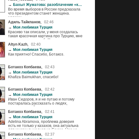
çıxış yolu birbirimizle aileler qurmaqdır, qız
→
Бахыт Жуматова: разоблачение «казахской Ванги»
alıb, qız vermekdir.Menim Anam Tatar Türkü,
Во время выборов в России предсказала
Atam Azerbaycan Türkü, Kazak Elində,
что президентом станет женщина.
Manqıstauda, Aktauda anadan olmuşam,
маразм.
Bakıda yaşayıram, Azerbaycanımı, Kaxak
,
Адиль Тайкпанов
02:46
Elimi, Türkiyemi, bütün Türk Ellerini sevirem,
→
Моя любимая Турция
hamısı menimdir, hamımız bir Milletik,
sadəcə Xalqlara bölünmüşük.Kendinize iyi
Красиво так описали, у меня создалась
bakın!ALLAH Sizi ve Ailenizi
такая красочная картина про Турцию, мне
qorusun!ALLAH Türkü qorusun!
понравилось, спасибо!!! вот так надо
гордится и любить Казахстан, в ее
,
Altyn Kazh
02:40
мелочах, соседях, людях, природе и
→
Моя любимая Турция
достопримечательностей. И Россию,
Как приятно! Спасибо, Ботакоз.
Украину и другие страны ведь везде
живут добрые люди))) Я не про войну, я
против ее, но мы это не решаем(((
,
Ботакоз Копбаева
02:43
→
Моя любимая Турция
Khafiza Baimukhan, спасибо!
,
Ботакоз Копбаева
02:42
→
Моя любимая Турция
Иван Сидоров, я и не путаю и потому
постаралась рассказать о людях,
живущих в этой стране.
,
Ботакоз Копбаева
02:41
→
Моя любимая Турция
Adelina Abramova, проблема доверия
есть не только у казахов, она актуальна
для многих выходцев из Союза. Нас не
учили уважать себя. Отсюда и недоверие,
,
Ботакоз Копбаева
02:37
ведь доверие - одна из возможностей