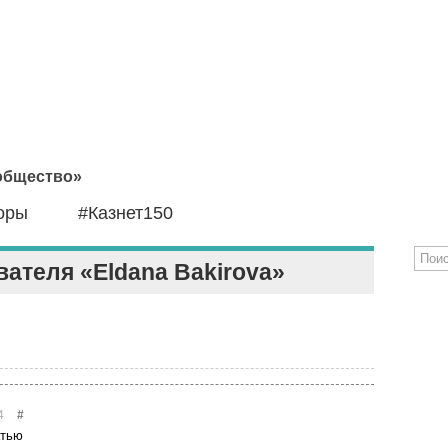
 общество»
оры
#Казнет150
ателя «Eldana Bakirova»
4
#
атью