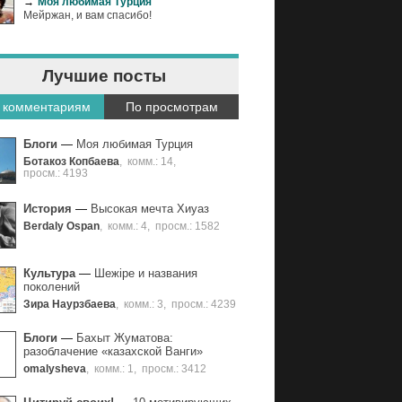
→
Моя любимая Турция
проявить уважение к человеку.
Мейржан, и вам спасибо!
Лучшие посты
 комментариям
По просмотрам
Блоги
—
Моя любимая Турция
Ботакоз Копбаева
,
комм.: 14
,
просм.: 4193
История
—
Высокая мечта Хиуаз
Berdaly Ospan
,
комм.: 4
,
просм.: 1582
Культура
—
Шежіре и названия
поколений
Зира Наурзбаева
,
комм.: 3
,
просм.: 4239
Блоги
—
Бахыт Жуматова:
разоблачение «казахской Ванги»
omalysheva
,
комм.: 1
,
просм.: 3412