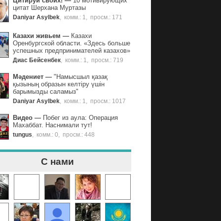
Цитируй своих!
—
10 мотивирующих
цитат Шерхана Муртазы
Daniyar Asylbek
,
комм.: 1
,
просм.: 171
Казахи живьем
—
Казахи
Оренбургской области. «Здесь больше
успешных предпринимателей казахов»
Диас Бейсенбек
,
комм.: 1
,
просм.: 719
Мәдениет
—
"Намысшыл қазақ
қызының образын келтіру үшін
барымызды саламыз"
Daniyar Asylbek
,
комм.: 1
,
просм.: 1017
Видео
—
Побег из аула: Операция
Махаббат. Наснимали тут!
tungus
,
комм.: 0
,
просм.: 448
С нами