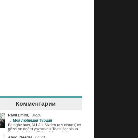
Комментарии
,
Ravil Emirli
06:20
→
Моя любимая Турция
Batagöz bacı, ALLAH Sizden razı olsun!Çox
gözel ve doğru yazmısınız.Teesüfler olsun
ki, hele de bütün Türk xalqlarını özünə
qardaş bilmeyenler çoxdu, ve bunun bir
,
Aboo_Needal
04:23