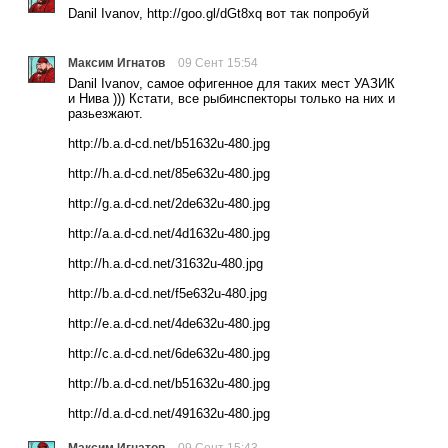
Danil Ivanov, http://goo.gl/dGt8xq вот так попробуй
Максим Игнатов
09 Сент 15:54
Danil Ivanov, самое офигенное для таких мест УАЗИК
и Нива ))) Кстати, все рыбинспекторы только на них и
разьезжают.
http://b.a.d-cd.net/b51632u-480.jpg
http://h.a.d-cd.net/85e632u-480.jpg
http://g.a.d-cd.net/2de632u-480.jpg
http://a.a.d-cd.net/4d1632u-480.jpg
http://h.a.d-cd.net/31632u-480.jpg
http://b.a.d-cd.net/f5e632u-480.jpg
http://e.a.d-cd.net/4de632u-480.jpg
http://c.a.d-cd.net/6de632u-480.jpg
http://b.a.d-cd.net/b51632u-480.jpg
http://d.a.d-cd.net/491632u-480.jpg
Максим Игнатов
09 Сент 15:43