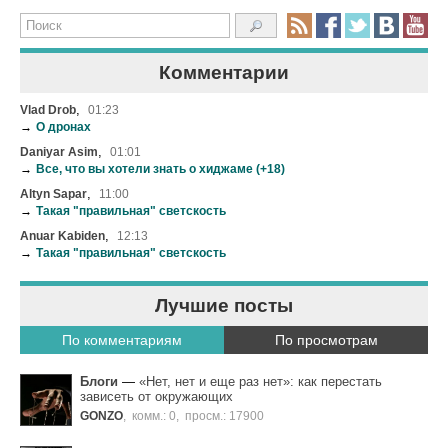
Комментарии
,
Vlad Drob
01:23
→
О дронах
,
Daniyar Asim
01:01
→
Все, что вы хотели знать о хиджаме (+18)
,
Altyn Sapar
11:00
→
Такая "правильная" светскость
,
Anuar Kabiden
12:13
→
Такая "правильная" светскость
Лучшие посты
По комментариям
По просмотрам
Блоги
—
«Нет, нет и еще раз нет»: как перестать
зависеть от окружающих
GONZO
,
комм.: 0
,
просм.: 17900