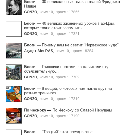
Блоги
—
30 великолепных высказываний Фридриха
Ницше
GONZO
,
комм.: 0
,
просм.: 17866
Блоги
—
40 великих жизненных уроков Лао-Цзы,
которые точно стоит запомнить
GONZO
,
комм.: 0
,
просм.: 17321
Блоги
—
Почему нам не светит "Норвежское чудо"
Ақиқат Aks RAS
,
комм.: 0
,
просм.: 8284
Блоги
—
Гаишники плакали, когда читали эту
объяснительную…
GONZO
,
комм.: 0
,
просм.: 17709
Блоги
—
8 вещей, о которых нам нагло врут на
разных тренингах
GONZO
,
комм.: 0
,
просм.: 17319
По чесноку
—
По Чесноку со Славой Нерушем
GONZO
,
комм.: 0
,
просм.: 17190
Блоги
—
"Троцкий":этот поезд в огне