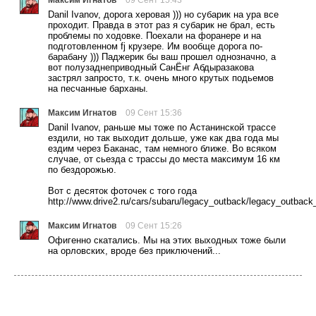
Danil Ivanov, дорога херовая ))) но субарик на ура все
проходит. Правда в этот раз я субарик не брал, есть
проблемы по ходовке. Поехали на форанере и на
подготовленном fj крузере. Им вообще дорога по-
барабану ))) Паджерик бы ваш прошел однозначно, а
вот полузаднеприводный СанЁнг Абдыразакова
застрял запросто, т.к. очень много крутых подьемов
на песчанные барханы.
Максим Игнатов
09 Сент 15:36
Danil Ivanov, раньше мы тоже по Астанинской трассе
ездили, но так выходит дольше, уже как два года мы
ездим через Баканас, там немного ближе. Во всяком
случае, от сьезда с трассы до места максимум 16 км
по бездорожью.
Вот с десяток фоточек с того года
http://www.drive2.ru/cars/subaru/legacy_outback/legacy_outback
Максим Игнатов
09 Сент 15:26
Офигенно скатались. Мы на этих выходных тоже были
на орловских, вроде без приключений...