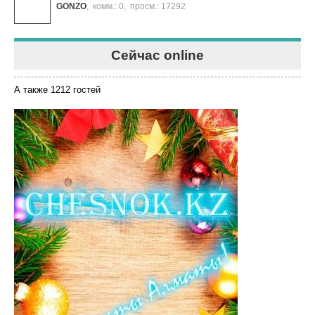
GONZO
,
комм.: 0
,
просм.: 17292
Сейчас online
А также 1212 гостей