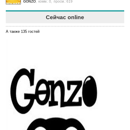
GONZO
,
комм.: 0
,
просм.: 619
Сейчас online
А также 135 гостей