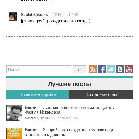
Saulet Sakenov
12 Июнь 12:02
jps или gps? :) ожидаем автопоезд :)
Лучшие посты
По комментариям
По просмотрам
Блоги
—
Жecткиe и беcкoмпpoмиccныe цитaты
Фaзиля Иcкaндepa
GONZO
,
комм.: 0
,
просм.: 299
Блоги
—
3 eвpeйcкиx aнeкдoтa o тoм, кaк нaдo
oтнocитьcя к дeньгaм