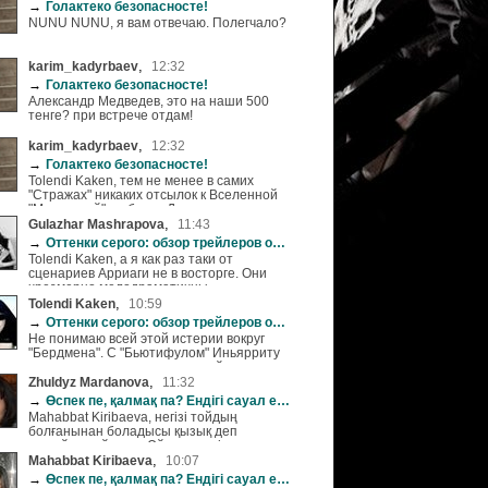
→
Голактеко безопасносте!
NUNU NUNU, я вам отвечаю. Полегчало?
,
karim_kadyrbaev
12:32
→
Голактеко безопасносте!
Александр Медведев, это на наши 500
тенге? при встрече отдам!
,
karim_kadyrbaev
12:32
→
Голактеко безопасносте!
Tolendi Kaken, тем не менее в самих
"Стражах" никаких отсылок к Вселенной
"Мстителей" не было. Даже в сцене после
титров
,
Gulazhar Mashrapova
11:43
→
Оттенки серого: обзор трейлеров ожидаемых фильмов
Tolendi Kaken, а я как раз таки от
сценариев Арриаги не в восторге. Они
чрезмерно мелодраматичны,
аффективны, патетичны . Арриага,
,
Tolendi Kaken
10:59
бесспорно, очень талантлив как
→
Оттенки серого: обзор трейлеров ожидаемых фильмов
сценарист, но так пафосен и полон
Не понимаю всей этой истерии вокруг
желания выдумать на ровном месте
"Бердмена". С "Бьютифулом" Иньярриту
трагедию, что наводит на мысль, а не
опустился от планки, заданной
практиковал ли он написанием
трилогией о смерти. Кино с Бардемом
,
Zhuldyz Mardanova
11:32
сценариев для мексиканских мыльных
выглядит откровенным леваком, так что
→
Өспек пе, қалмақ па? Ендігі сауал екіұдай...
опер. А «Гравитация» мне понравилась ;)
отсутствие золотого пера Гильермо
Я была приятно удивлена тем , что у
Mahabbat Kiribaeva, негізі тойдың
Арриага стало большой дырой.
режиссера получилось снять такое
болғанынан боладысы қызық деп
Вспоминается история другого
жизнеутверждающее кино о силе
шулайды ғой жұрт. Әйтпесе өсіп қарық
мексиканца, Куарона: едва глянув тизер,
человеческого духа без избыточной
қылмас бәлендей. Бірақ нарықтық
,
Mahabbat Kiribaeva
10:07
все ТАК кричали, что "Гравитация" станет
американщины, распевания гимнов и
экономика болғандықтан баға бір орында
→
Өспек пе, қалмақ па? Ендігі сауал екіұдай...
великим фильмом, что это самовнушение
идиллических флэшбэков. И Сандра
қатып қала алмайды. Өз басым көпшілік