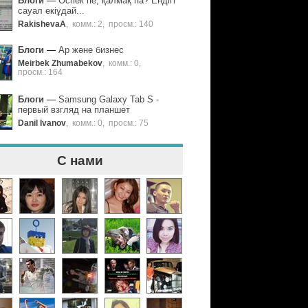
Блоги
—
Өспек пе, қалмақ па? Ендігі
сауал екіұдай...
RakishevaA
,
комм.: 2
,
просм.: 140
Блоги
—
Ар және бизнес
Meirbek Zhumabekov
,
комм.: 0
,
просм.: 164
Блоги
—
Samsung Galaxy Tab S -
первый взгляд на планшет
Danil Ivanov
,
комм.: 0
,
просм.: 75
С нами