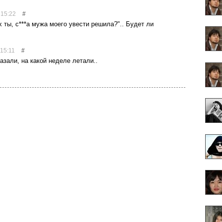
 15:22
#
х ты, с***а мужа моего увести решила?".. Будет ли
15:11
#
казали, на какой неделе летали..