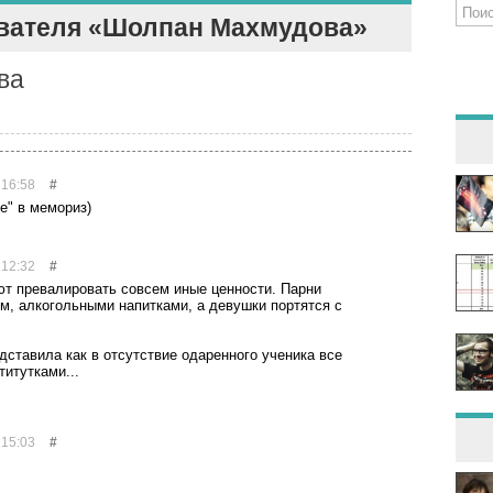
вателя «Шолпан Махмудова»
ва
 16:58
#
" в мемориз)
 12:32
#
ют превалировать совсем иные ценности. Парни
м, алкогольными напитками, а девушки портятся с
дставила как в отсутствие одаренного ученика все
титутками...
 15:03
#