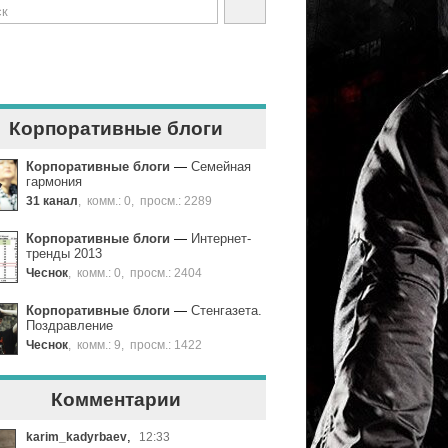
Корпоративные блоги
Корпоративные блоги
—
Семейная
гармония
31 канал
,
комм.: 0
,
просм.: 2289
Корпоративные блоги
—
Интернет-
тренды 2013
Чеснок
,
комм.: 0
,
просм.: 2404
Корпоративные блоги
—
Стенгазета.
Поздравление
Чеснок
,
комм.: 9
,
просм.: 1422
Комментарии
,
karim_kadyrbaev
12:33