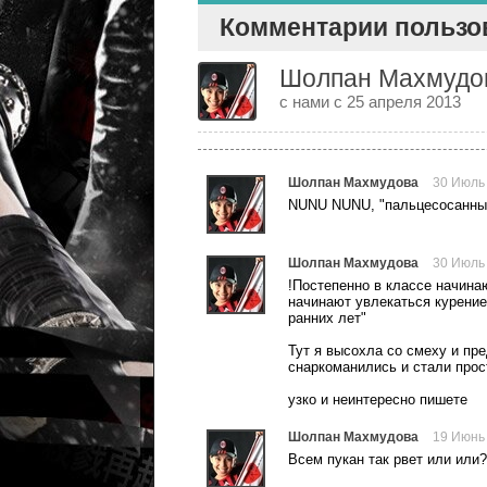
Комментарии пользо
Шолпан Махмудо
с нами с 25 апреля 2013
Шолпан Махмудова
30 Июль
NUNU NUNU, "пальцесосанные
Шолпан Махмудова
30 Июль
!Постепенно в классе начина
начинают увлекаться курение
ранних лет"
Тут я высохла со смеху и пре
снаркоманились и стали прос
узко и неинтересно пишете
Шолпан Махмудова
19 Июнь
Всем пукан так рвет или или?