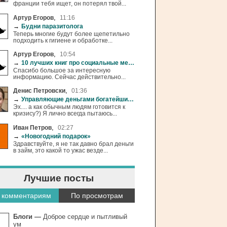
франции тебя ищет, он потерял твой...
,
Артур Егоров
11:16
→
Будни паразитолога
Теперь многие будут более щепетильно
подходить к гигиене и обработке...
,
Артур Егоров
10:54
→
10 лучших книг про социальные медиа
Спасибо большое за интересную
информацию. Сейчас действительно...
,
Денис Петровски
01:36
→
Управляющие деньгами богатейших людей начали готовиться к кризису
Эх.... а как обычным людям готовится к
кризису?) Я лично всегда пытаюсь...
,
Иван Петров
02:27
→
«Новогодний подарок»
Здравствуйте, я не так давно брал деньги
в займ, это какой то ужас везде...
Лучшие посты
 комментариям
По просмотрам
Блоги
—
Доброе сердце и пытливый
ум