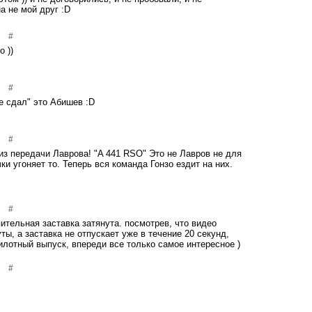
на не мой друг :D
#
о ))
#
"не сдал" это Абишев :D
#
 из передачи Лаврова! "A 441 RSO" Это не Лавров не для
ки угоняет то. Теперь вся команда Гонзо ездит на них.
#
упительная заставка затянута. посмотрев, что видео
ы, а заставка не отпускает уже в течение 20 секунд,
илотный выпуск, впереди все только самое интересное )
#