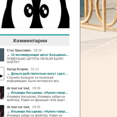
Комментарии
,
Стас Крысович
08:28
→
10 мотивирующих цитат Бауыржана Момышулы
ПОМЕНЬШЕ ЦИТАТЫ НЕЛЬЗЯ БЫЛО
НАЙТИ?
,
Артур Егоров
03:13
→
Деньги действительно могут сделать нас счастливее
Спасибо большое за полезную
информацию. Было интересно все...
,
de tout sur tout
09:09
→
Ильмира Насырова: «Нужно говорить детям, что жизнь в розовых очках-это иллюзии»
Ильмира Насырова, Ильмира зайди на
фейсбук, Равил из франции тебя ищет...
,
de tout sur tout
09:06
→
Ильмира Насырова: «Нужно говорить детям, что жизнь в розовых очках-это иллюзии»
Ильмира зайди на фейсбук, Равил из