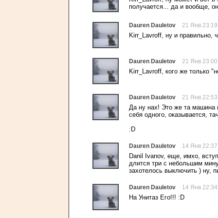
получается... да и вообще, о
Dauren Dauletov
21 Янв 23:19
Kirr_Lavroff, ну и правильно, ч
Dauren Dauletov
21 Янв 23:00
Kirr_Lavroff, кого же только 
Dauren Dauletov
21 Янв 22:53
Да ну нах! Это же та машина
себя одного, оказывается, тач
:D
Dauren Dauletov
14 Янв 22:37
Danil Ivanov, еще, имхо, вст
длится три с небольшим минут
захотелось выключить ) ну, п
Dauren Dauletov
14 Янв 22:34
На Унитаз Его!!! :D