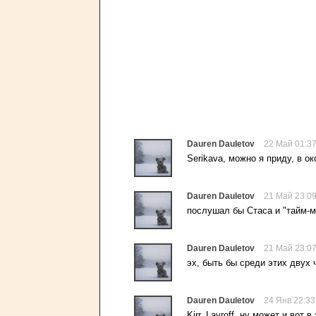
Dauren Dauletov
22 Май 01:3
Serikava, можно я приду, в о
Dauren Dauletov
21 Май 23:0
послушал бы Стаса и "тайм-м
Dauren Dauletov
21 Май 23:0
эх, быть бы среди этих двух 
Dauren Dauletov
24 Янв 22:33
Kirr_Lavroff, ну может и вот в