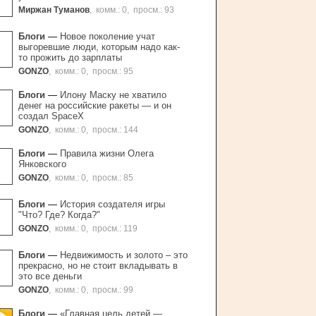
Миржан Туманов
,
комм.: 0
,
просм.: 93
Блоги
—
Новое поколение учат
выгоревшие люди, которым надо как-
то прожить до зарплаты
GONZO
,
комм.: 0
,
просм.: 95
Блоги
—
Илону Маску не хватило
денег на российские ракеты — и он
создал SpaceХ
GONZO
,
комм.: 0
,
просм.: 144
Блоги
—
Правила жизни Олега
Янковского
GONZO
,
комм.: 0
,
просм.: 85
Блоги
—
История создателя игры
"Что? Где? Когда?"
GONZO
,
комм.: 0
,
просм.: 119
Блоги
—
Недвижимость и золото – это
прекрасно, но не стоит вкладывать в
это все деньги
GONZO
,
комм.: 0
,
просм.: 99
Блоги
—
«Главная цель детей —