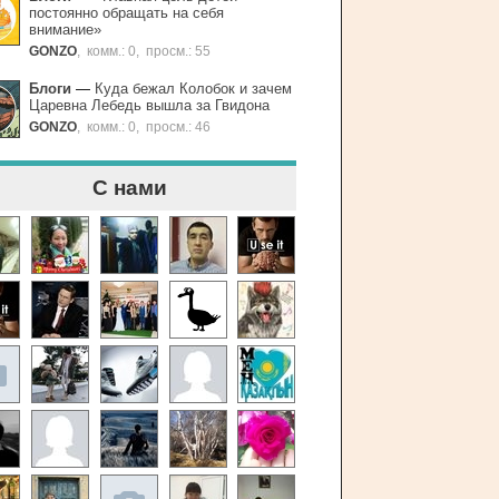
постоянно обращать на себя
внимание»
GONZO
,
комм.: 0
,
просм.: 55
Блоги
—
Куда бежал Колобок и зачем
Царевна Лебедь вышла за Гвидона
GONZO
,
комм.: 0
,
просм.: 46
С нами