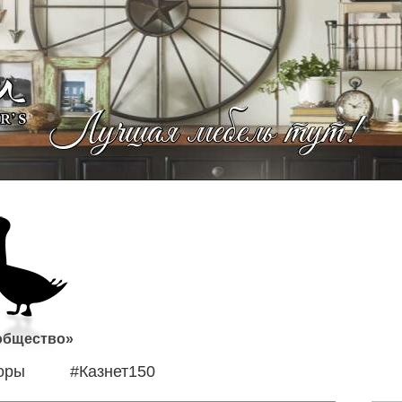
 общество»
оры
#Казнет150