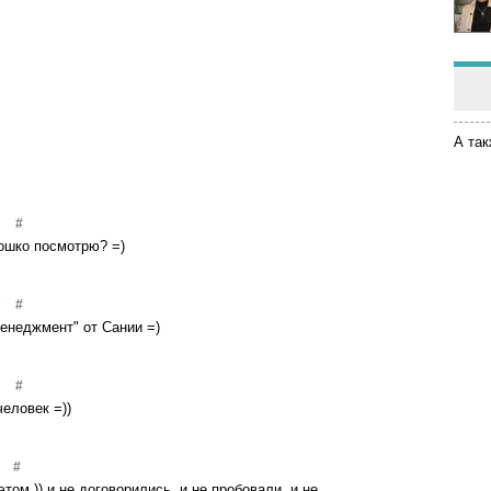
А так
7
#
кошко посмотрю? =)
9
#
енеджмент" от Сании =)
7
#
человек =))
#
 этом )) и не договорились, и не пробовали, и не