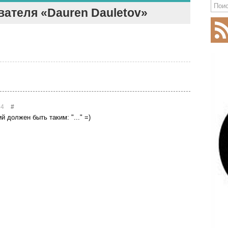
ателя «Dauren Dauletov»
14
#
 должен быть таким: "..." =)