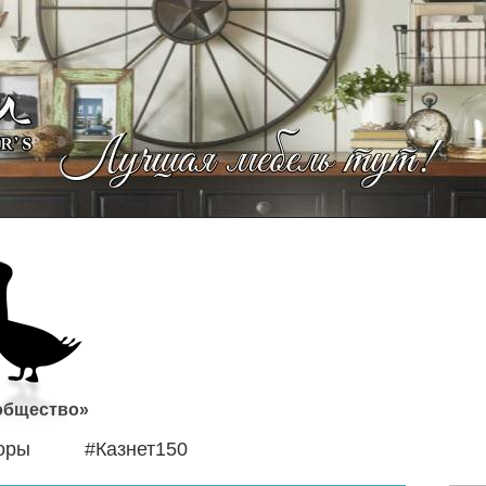
 общество»
оры
#Казнет150