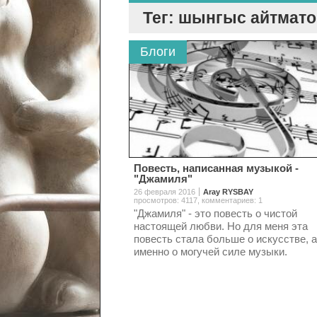
Тег: шынгыс айтмат
Блоги
Повесть, написанная музыкой -
"Джамиля"
26 февраля 2016
Aray RYSBAY
просмотров: 4117
,
комментариев: 1
"Джамиля" - это повесть о чистой
настоящей любви. Но для меня эта
повесть стала больше о искусстве, а
именно о могучей силе музыки.