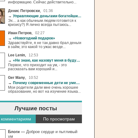
информацию. Сейчас действительно...
,
Денис Петровски
01:36
→
Управляющие деньгами богатейших людей начали готовиться к кризису
Эх.... а как обычным людям готовится к
кризису?) Я лично всегда пытаюсь...
,
Иван Петров
02:27
→
«Новогодний подарок»
Здравствуйте, я не так давно брал деньги
в займ, это какой то ужас везде...
,
Lee Lenin
12:53
→
«Не знаю, как назовут меня в будущем…»
Первое, что приходит на ум, - это
рассказать вам хороший и...
,
Ger Many
10:52
→
Почему современные дети не умеют учиться...
Мои родители дали мне очень хорошее
образование, но вот на изучение языка...
Лучшие посты
 комментариям
По просмотрам
Блоги
—
Доброе сердце и пытливый
ум