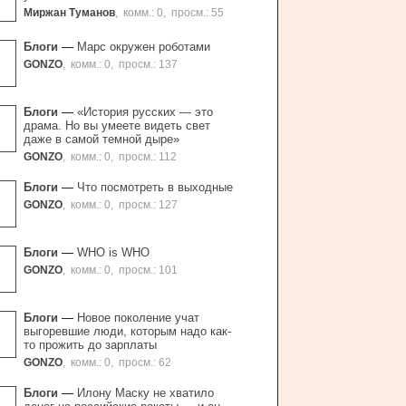
Миржан Туманов
,
комм.: 0
,
просм.: 55
Блоги
—
Марс окружен роботами
GONZO
,
комм.: 0
,
просм.: 137
Блоги
—
«История русских — это
драма. Но вы умеете видеть свет
даже в самой темной дыре»
GONZO
,
комм.: 0
,
просм.: 112
Блоги
—
Что посмотреть в выходные
GONZO
,
комм.: 0
,
просм.: 127
Блоги
—
WHO is WHO
GONZO
,
комм.: 0
,
просм.: 101
Блоги
—
Новое поколение учат
выгоревшие люди, которым надо как-
то прожить до зарплаты
GONZO
,
комм.: 0
,
просм.: 62
Блоги
—
Илону Маску не хватило