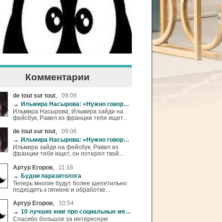
Комментарии
,
de tout sur tout
09:09
→
Ильмира Насырова: «Нужно говорить детям, что жизнь в розовых очках-это иллюзии»
Ильмира Насырова, Ильмира зайди на
фейсбук, Равил из франции тебя ищет...
,
de tout sur tout
09:06
→
Ильмира Насырова: «Нужно говорить детям, что жизнь в розовых очках-это иллюзии»
Ильмира зайди на фейсбук, Равил из
франции тебя ищет, он потерял твой...
,
Артур Егоров
11:16
→
Будни паразитолога
Теперь многие будут более щепетильно
подходить к гигиене и обработке...
,
Артур Егоров
10:54
→
10 лучших книг про социальные медиа
Спасибо большое за интересную