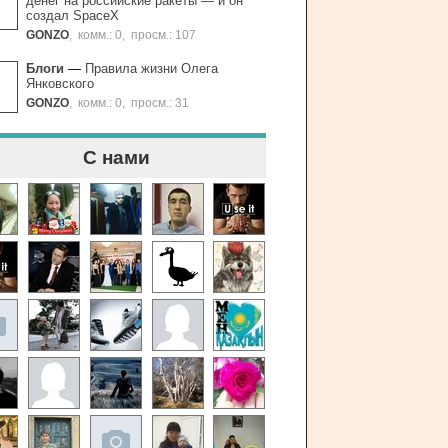
денег на российские ракеты — и он
создал SpaceХ
GONZO
,
комм.: 0
,
просм.: 107
Блоги
—
Правила жизни Олега
Янковского
GONZO
,
комм.: 0
,
просм.: 31
С нами