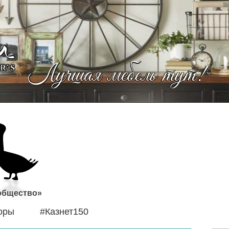
 общество»
оры
#Казнет150