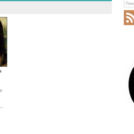
я
о
..