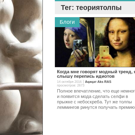
Тег: теориятолпы
Блоги
Когда мне говорят модный тренд, 
слышу перепись идиотов
14 октября 2016
Ақиқат Aks RAS
просмотров: 2673
Полное впечатление, что еще немног
и появится мода сделать селфи в
прыжке с небоскреба. Тут же толпы
леммингов ринутся получать премию.