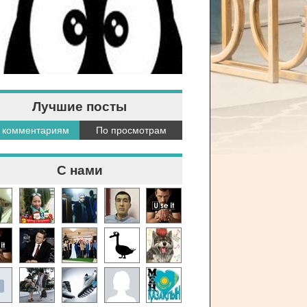
Лучшие посты
 комментариям
По просмотрам
С нами