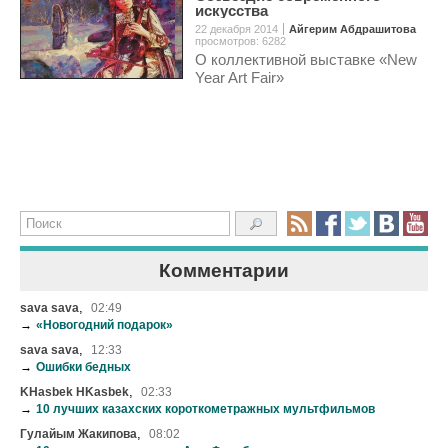
искусства
22 декабря 2014
Айгерим Абдрашитова
просмотров: 6282
О коллективной выставке «New
Year Art Fair»
Комментарии
,
sava sava
02:49
→
«Новогодний подарок»
,
sava sava
12:33
→
Ошибки бедных
,
KHasbek HKasbek
02:33
→
10 лучших казахских короткометражных мультфильмов
,
Гулайым Жакипова
08:02