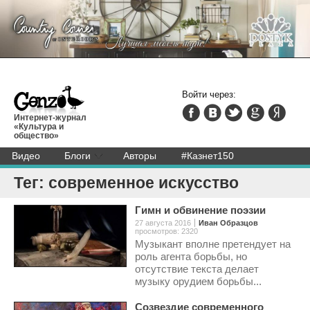
Войти через:
Интернет-журнал
«Культура и
общество»
Видео
Блоги
Авторы
#Казнет150
Тег: современное искусство
Гимн и обвинение поэзии
27 августа 2016
Иван Образцов
просмотров: 2320
Музыкант вполне претендует на
роль агента борьбы, но
отсутствие текста делает
музыку орудием борьбы...
Созвездие современного