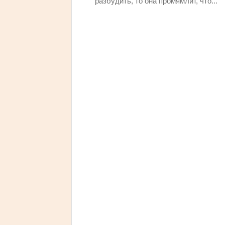
разбудить, то она промямлит, что...