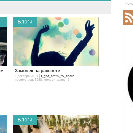
ановым
Блоги
ым
Замочек на рассвете
1 декабря 2013
I_got_smth_to_share
просмотров: 3980
,
комментариев: 9
Блоги