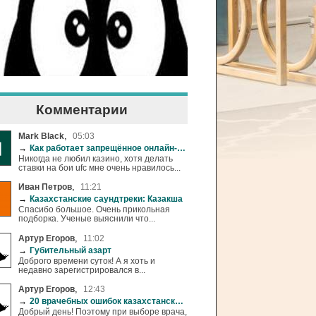
Комментарии
,
Mark Black
05:03
→
Как работает запрещённое онлайн-казино Azino777 и с кем оно связано
Никогда не любил казино, хотя делать
ставки на бои ufc мне очень нравилось...
,
Иван Петров
11:21
→
Казахстанские саундтреки: Казакша
Спасибо большое. Очень прикольная
подборка. Ученые выяснили что...
,
Артур Егоров
11:02
→
Губительный азарт
Доброго времени суток! А я хоть и
недавно зарегистрировался в...
,
Артур Егоров
12:43
→
20 врачебных ошибок казахстанских медиков
Добрый день! Поэтому при выборе врача,