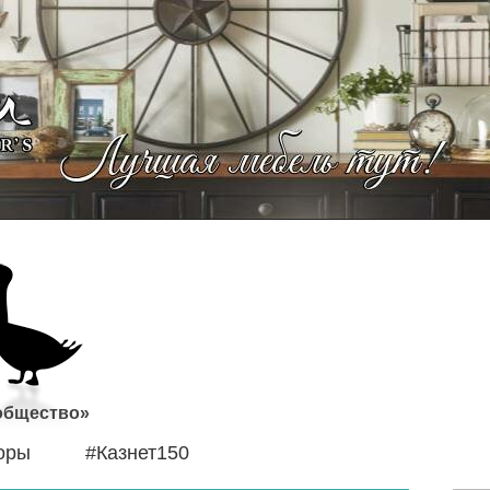
 общество»
оры
#Казнет150