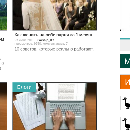
Как женить на себе парня за 1 месяц
ом
23 июля 2013
Gossip_Kz
просмотров: 9750
,
комментариев: 7
10 советов, которые реально работают.
,
 а
е
Блоги