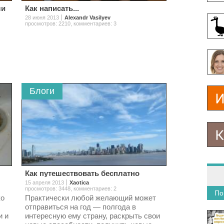
ли
Как написать...
28 июня 2013
Alexandr Vasilyev
просмотров: 2210
,
комментариев: 3
Блоги
Как путешествовать бесплатно
15 апреля 2013
Xaotica
просмотров: 3448
,
комментариев: 2
По
ко
Практически любой желающий может
отправиться на год — полгода в
и и
интересную ему страну, раскрыть свои