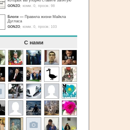
которых вы упорно ставите запятую
GONZO
,
комм.: 0
,
просм.: 98
Блоги
—
Правила жизни Майкла
Дугласа
GONZO
,
комм.: 0
,
просм.: 103
С нами