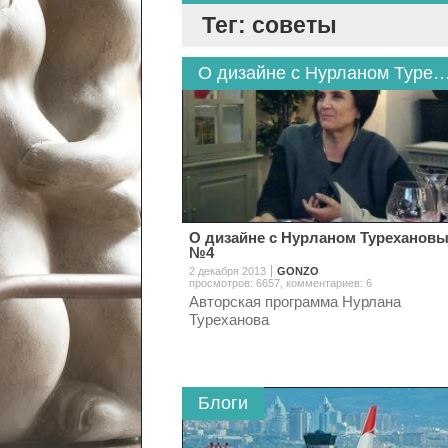
Тег: советы
О дизайне с Нурланом Турех
О дизайне с Нурланом Туреханов
№4
2 декабря 2013
GONZO
просмотров: 6657
,
комментариев: 6
Авторская программа Нурлана
Туреханова
Блоги