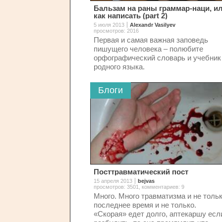
Бальзам на раны граммар-наци, и
как написать (part 2)
5 июля 2013
Alexandr Vasilyev
просмотров: 2016
Первая и самая важная заповедь
пишущего человека – полюбите
орфографический словарь и учебник
родного языка.
Блоги
Посттравматический пост
15 апреля 2013
bejvas
просмотров: 3501
,
комментариев: 9
Много. Много травматизма и не толь
последнее время и не только.
«Скорая» едет долго, аптекаршу есл