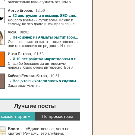
обязательно нужно узнать отзывы о...
,
Артур Егоров
12:56
→
32 инструмента в помощь SEO-специалисту
Доброго времени суток всем! Можно и
самому, но это долго и, как правило, не...
,
Viola
08:02
→
Пенсионер из Алматы растит троих детей в сгоревшем доме
Очень неприятно читать такие новости, а
они к сожалению не редкость. И такое...
,
Иван Петров
01:58
→
Я 10 лет работал маркетологом в торговых сетях и готов всё рассказать
Спасибо большое за интересную
новость, было очень интересно. Вот я...
,
Кайсар Есмаганбетов
10:51
→
Все, что вы хотели знать о хиджаме (+18)
Заказывал услугу...
Лучшие посты
 комментариям
По просмотрам
Блоги
—
«Единственное, чего не
хватает Ремарку, это глубины,