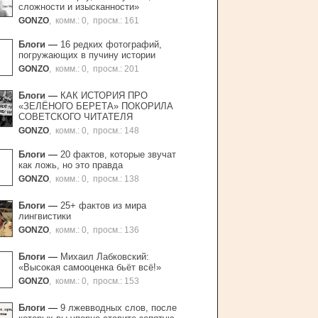
сложности и изысканности»
GONZO
,
комм.: 0
,
просм.: 161
Блоги
—
16 редких фотографий,
погружающих в пучину истории
GONZO
,
комм.: 0
,
просм.: 201
Блоги
—
КАК ИСТОРИЯ ПРО
«ЗЕЛЁНОГО БЕРЕТА» ПОКОРИЛА
СОВЕТСКОГО ЧИТАТЕЛЯ
GONZO
,
комм.: 0
,
просм.: 148
Блоги
—
20 фактов, которые звучат
как ложь, но это правда
GONZO
,
комм.: 0
,
просм.: 138
Блоги
—
25+ фактов из мира
лингвистики
GONZO
,
комм.: 0
,
просм.: 136
Блоги
—
Михаил Лабковский:
«Высокая самооценка бьёт всё!»
GONZO
,
комм.: 0
,
просм.: 153
Блоги
—
9 лжевводных слов, после