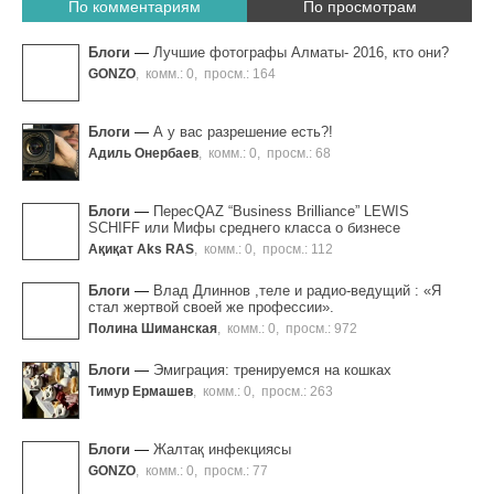
По комментариям
По просмотрам
Блоги
—
Лучшие фотографы Алматы- 2016, кто они?
GONZO
,
комм.: 0
,
просм.: 164
Блоги
—
А у вас разрешение есть?!
Адиль Онербаев
,
комм.: 0
,
просм.: 68
Блоги
—
ПересQAZ “Business Brilliance” LEWIS
SCHIFF или Мифы среднего класса о бизнесе
Ақиқат Aks RAS
,
комм.: 0
,
просм.: 112
Блоги
—
Влад Длиннов ,теле и радио-ведущий : «Я
стал жертвой своей же профессии».
Полина Шиманская
,
комм.: 0
,
просм.: 972
Блоги
—
Эмиграция: тренируемся на кошках
Тимур Ермашев
,
комм.: 0
,
просм.: 263
Блоги
—
Жалтақ инфекциясы
GONZO
,
комм.: 0
,
просм.: 77