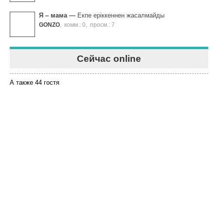
Я ‒ мама
—
Екпе еріккеннен жасалмайды
GONZO
,
комм.: 0
,
просм.: 7
Сейчас online
А также 44 гостя