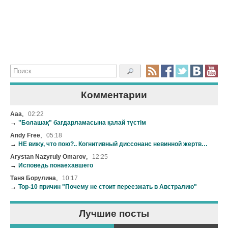
Комментарии
,
Aaa
02:22
→
"Болашақ" бағдарламасына қалай түстім
,
Andy Free
05:18
→
НЕ вижу, что пою?.. Когнитивный диссонанс невинной жертвы нашей эстрады
,
Arystan Nazyruly Omarov
12:25
→
Исповедь понаехавшего
,
Таня Борулина
10:17
→
Top-10 причин "Почему не стоит переезжать в Австралию"
Лучшие посты